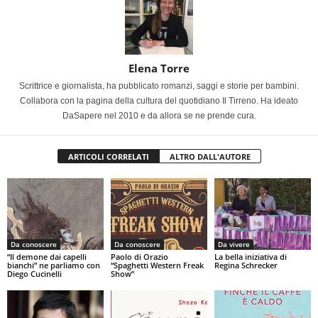
Elena Torre
Scrittrice e giornalista, ha pubblicato romanzi, saggi e storie per bambini.
Collabora con la pagina della cultura del quotidiano Il Tirreno. Ha ideato
DaSapere nel 2010 e da allora se ne prende cura.
ARTICOLI CORRELATI
ALTRO DALL'AUTORE
Da conoscere
Da conoscere
Da vivere
“Il demone dai capelli
Paolo di Orazio
La bella iniziativa di
bianchi” ne parliamo con
“Spaghetti Western Freak
Regina Schrecker
Diego Cucinelli
Show”