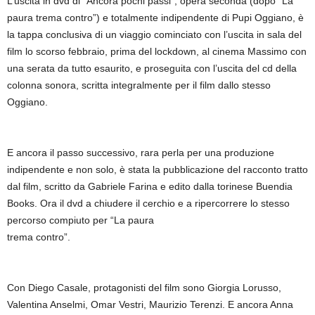
L’uscita in dvd di “Ancora pochi passi”, opera seconda (dopo “La
paura trema contro”) e totalmente indipendente di Pupi Oggiano, è
la tappa conclusiva di un viaggio cominciato con l’uscita in sala del
film lo scorso febbraio, prima del lockdown, al cinema Massimo con
una serata da tutto esaurito, e proseguita con l’uscita del cd della
colonna sonora, scritta integralmente per il film dallo stesso
Oggiano.
E ancora il passo successivo, rara perla per una produzione
indipendente e non solo, è stata la pubblicazione del racconto tratto
dal film, scritto da Gabriele Farina e edito dalla torinese Buendia
Books. Ora il dvd a chiudere il cerchio e a ripercorrere lo stesso
percorso compiuto per “La paura
trema contro”.
Con Diego Casale, protagonisti del film sono Giorgia Lorusso,
Valentina Anselmi, Omar Vestri, Maurizio Terenzi. E ancora Anna