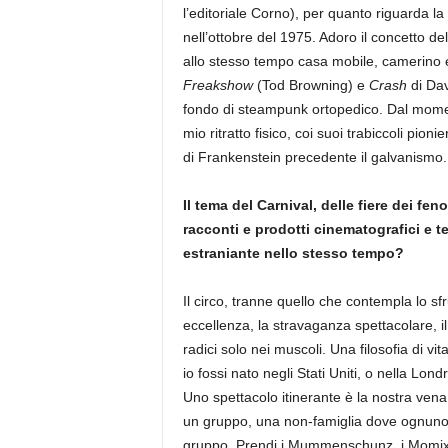
l’editoriale Corno), per quanto riguarda l
nell’ottobre del 1975. Adoro il concetto de
allo stesso tempo casa mobile, camerino 
Freakshow
(Tod Browning) e
Crash
di Dav
fondo di steampunk ortopedico. Dal momento
mio ritratto fisico, coi suoi trabiccoli pioni
di Frankenstein precedente il galvanismo.
Il tema del Carnival, delle fiere dei f
racconti e prodotti cinematografici e t
estraniante nello stesso tempo?
Il circo, tranne quello che contempla lo sf
eccellenza, la stravaganza spettacolare, il p
radici solo nei muscoli. Una filosofia di v
io fossi nato negli Stati Uniti, o nella Lon
Uno spettacolo itinerante è la nostra vena 
un gruppo, una non-famiglia dove ognuno è
gruppo. Prendi i Mummenschunz, i Momix, gl