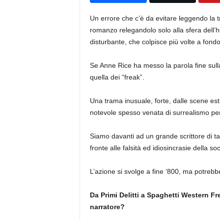
Un errore che c’è da evitare leggendo la
romanzo relegandolo solo alla sfera dell’
disturbante, che colpisce più volte a fond
Se Anne Rice ha messo la parola fine sull
quella dei “freak”.
Una trama inusuale, forte, dalle scene est
notevole spesso venata di surrealismo per
Siamo davanti ad un grande scrittore di tal
fronte alle falsità ed idiosincrasie della soc
L’azione si svolge a fine ‘800, ma potrebb
Da Primi Delitti a Spaghetti Western 
narratore?