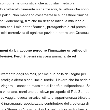
a componente umoristica, che acquistai in edicola
llo spettacolo itinerante su carrozzoni, le vetture che sono
e palco. Non mancano ovviamente le suggestioni filmiche:
id Cronenberg, film che ha definito infine la mia idea di
 che il mio dottor Branzini, protagonista a cui presto il
eristici correttivi fa di ogni suo paziente-attore una Creatura
enomeni da baraccone percorre l’immagine orrorifico di
elevisivi. Perché pensi sia cosa ammaliante ed
ruttamento degli animali, per me è la bolla del sogno per
rodigio dietro sipari, luci e lustrini, il lavoro che ha sede e
ita zingara, il concetto massimo di libertà e indipendenza. Se
dra vittoriana, sarei uno dei clown psicopatici di Rob Zombi.
selvaggia, evoca l’arcaico istinto di appartenenza tribale a
 ingranaggio specializzato contributore della potenza di
i Stomp, il Cirque de Soleil o, nel rock in particolare, i