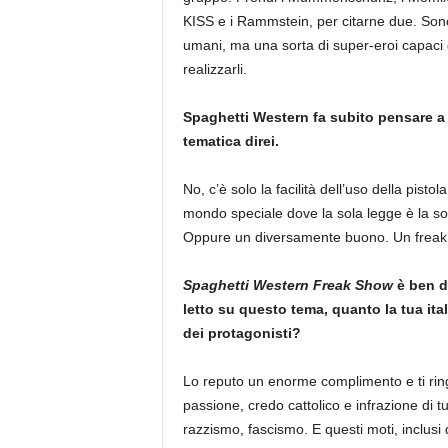
KISS e i Rammstein, per citarne due. Sono 
umani, ma una sorta di super-eroi capaci di
realizzarli.
Spaghetti Western fa subito pensare 
tematica direi.
No, c’è solo la facilità dell’uso della pistol
mondo speciale dove la sola legge è la so
Oppure un diversamente buono. Un freak 
Spa
ghetti Western Freak Show
è ben di
letto su questo tema, quanto la tua ita
dei protagonisti?
Lo reputo un enorme complimento e ti ringr
passione, credo cattolico e infrazione di 
razzismo, fascismo. E questi moti, inclusi