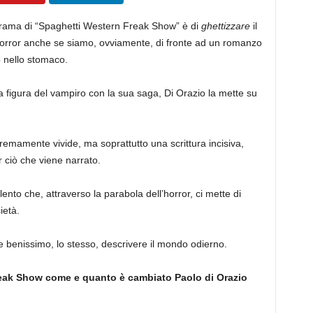
 trama di “Spaghetti Western Freak Show” è di
ghettizzare
il
horror anche se siamo, ovviamente, di fronte ad un romanzo
o nello stomaco.
a figura del vampiro con la sua saga, Di Orazio la mette su
remamente vivide, ma soprattutto una scrittura incisiva,
 ciò che viene narrato.
ento che, attraverso la parabola dell’horror, ci mette di
ietà.
e benissimo, lo stesso, descrivere il mondo odierno.
Freak Show come e quanto è cambiato Paolo di Orazio