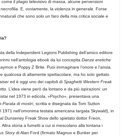
i come il plagio televisivo di massa, alcune perversioni
a necrofilia. E, ovviamente, la violenza in generale. Forse
rannaturali che sono solo un faro della mia critica sociale e
ria?
sta della Independent Legions Publishing dell’amico editore
rirmi nell’antologia ebook da lui concepita
Danze eretiche
aymon e Poppy Z Brite. Puoi immaginare l’onore e l’ansia.
e qualcosa di altamente spettacolare, ma ho solo gettato
aiser
ed è oggi uno dei capitoli di
Spaghetti Western Freak
tto. L’idea viene però da lontano e da più ispirazioni: un
uistai nel 1973 in edicola, «Psycho», presentava una
-Parata di mostri
, scritta e disegnata da Tom Sutton
el 1971 nell’omonima testata americana targata Skywald), in
 al Dunseney Freak Show dello spietato dottor Freon,
ltra storia a fumetti a cui si mescolano alla lontana i
us Story
di Alan Ford (firmato Magnus e Bunker per