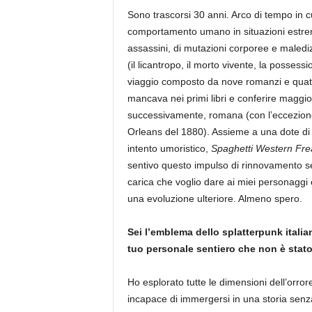
Sono trascorsi 30 anni. Arco di tempo in cu
comportamento umano in situazioni estreme,
assassini, di mutazioni corporee e maledizio
(il licantropo, il morto vivente, la posses
viaggio composto da nove romanzi e quattro
mancava nei primi libri e conferire maggio
successivamente, romana (con l’eccezion
Orleans del 1880). Assieme a una dote d
intento umoristico,
Spaghetti Western Fr
sentivo questo impulso di rinnovamento s
carica che voglio dare ai miei personaggi 
una evoluzione ulteriore. Almeno spero.
Sei l’emblema dello splatterpunk itali
tuo personale sentiero che non è stato 
Ho esplorato tutte le dimensioni dell’orrore
incapace di immergersi in una storia senz