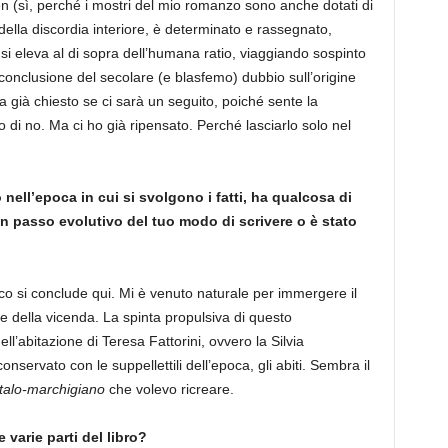
en (sì, perché i mostri del mio romanzo sono anche dotati di
 della discordia interiore, è determinato e rassegnato,
si eleva al di sopra dell’humana ratio, viaggiando sospinto
 conclusione del secolare (e blasfemo) dubbio sull’origine
a già chiesto se ci sarà un seguito, poiché sente la
 di no. Ma ci ho già ripensato. Perché lasciarlo solo nel
o nell’epoca in cui si svolgono i fatti, ha qualcosa di
un passo evolutivo del tuo modo di scrivere o è stato
ico si conclude qui. Mi è venuto naturale per immergere il
e della vicenda. La spinta propulsiva di questo
ll’abitazione di Teresa Fattorini, ovvero la Silvia
ervato con le suppellettili dell’epoca, gli abiti. Sembra il
talo-marchigiano
che volevo ricreare.
 varie parti del libro?