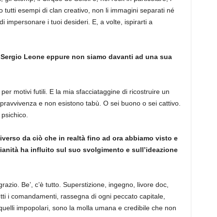
tutti esempi di clan creativo, non li immagini separati né
 impersonare i tuoi desideri. E, a volte, ispirarti a
a Sergio Leone eppure non siamo davanti ad una sua
a per motivi futili. E la mia sfacciataggine di ricostruire un
pravvivenza e non esistono tabù. O sei buono o sei cattivo.
psichico.
verso da ciò che in realtà fino ad ora abbiamo visto e
lianità ha influito sul suo svolgimento e sull’ideazione
azio. Be’, c’è tutto. Superstizione, ingegno, livore doc,
tutti i comandamenti, rassegna di ogni peccato capitale,
 quelli impopolari, sono la molla umana e credibile che non