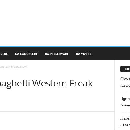
RDERE
DA CONOSCERE
DA PRESERVARE
DA VIVERE
 Western Freak Show”
Ul
paghetti Western Freak
Giova
tenore
Ugo
festeg
Letizi
SADI