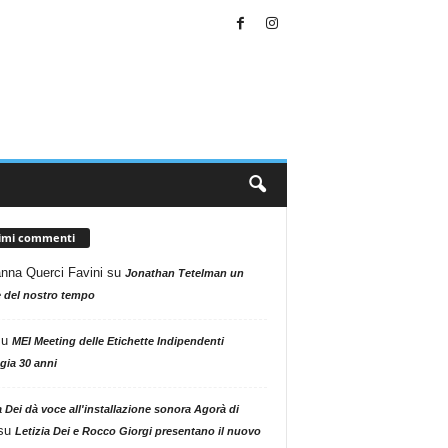
timi commenti
nna Querci Favini
su
Jonathan Tetelman un
 del nostro tempo
su
MEI Meeting delle Etichette Indipendenti
gia 30 anni
a Dei dà voce all'installazione sonora Agorà di
su
Letizia Dei e Rocco Giorgi presentano il nuovo