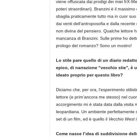
viene offuscata dai prodigi dei miei frX-M
poteri straordinari). Branzini è il massimo
sbaglia praticamente tutto ma in cuor suo 
dai venti dell’antroposofia e dalla recente
non divina del pensiero. Qualche lettore h
mancanza di Branzini. Sulle prime ho detto
prologo del romanzo? Sono un mostro!
Lo stile pare quello di un diario redatt
epico, di narrazione “vecchio stie”, è 
ideato proprio per questo libro?
Diciamo che, per ora, l’esperimento stilist
lettore (e prim’ancora me stesso) nel cuor
accorgimento mi è stata data dalla visita ne
leopardiana. Un ambiente perfettamente cons
set di un film, ed è quello il
Vecchio West i
Come nasce l’
i
dea di suddivisione delle