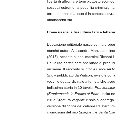
libertà di affrontare temi piuttosto scomod
sessuali estreme, la pedofilia criminale, l
territori banali ma inseriti in contesti sov
umanocentrista.
Come nasce la tua ultima fatica lettera
L’occasione editoriale nasce con la propo
nonché autore Alessandro Manzetti di inse
(2015), accanto ai pesi massimi Richard L
Ho voluto partecipare sperando di produrr
un seme. Il racconto si intitola
Carousel R
Show
pubblicato da Watson, rivisto e corre
vecchio quattordicinale a fumetti che acq
bellissima storia in 10 tavole,
Frankenstein
(
Frankenstein in Freaks of Fear
, uscita n
cui la Creatura vagante e sola si aggrega
versione dispotica del celebre PT Barnum. A
cromosomi del mio
Spaghetti
è
Santa Cla