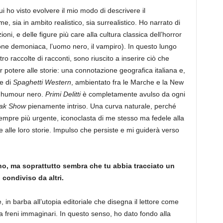
i ho visto evolvere il mio modo di descrivere il
 sia in ambito realistico, sia surrealistico. Ho narrato di
ni, e delle figure più care alla cultura classica dell’horror
sione demoniaca, l’uomo nero, il vampiro). In questo lungo
 raccolte di racconti, sono riuscito a inserire ciò che
r potere alle storie: una connotazione geografica italiana e,
e di
Spaghetti Western
, ambientato fra le Marche e la New
i humour nero.
Primi Delitti
è completamente avulso da ogni
eak Show
pienamente intriso. Una curva naturale, perché
empre più urgente, iconoclasta di me stesso ma fedele alla
e alle loro storie. Impulso che persiste e mi guiderà verso
ano, ma soprattutto sembra che tu abbia tracciato un
condiviso da altri.
, in barba all’utopia editoriale che disegna il lettore come
a freni immaginari. In questo senso, ho dato fondo alla