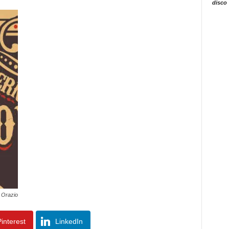
disco
 Orazio
interest
LinkedIn