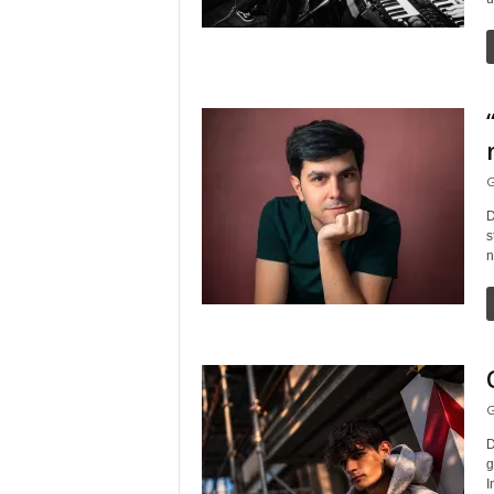
G
D
s
n
G
D
g
I