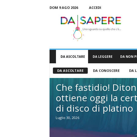
DOM 9 AGO 2026
ACCEDI
D
a
S
a
p
e
r
DA ASCOLTARE
DA LEGGERE
DA NON P
e
DA ASCOLTARE
DA CONOSCERE
DA 
Che fastidio! Diton
ottiene oggi la cer
di disco di platino
Luglio 30, 2026