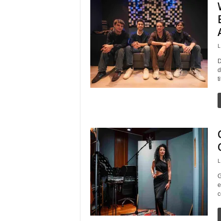
L
D
d
t
L
G
e
c