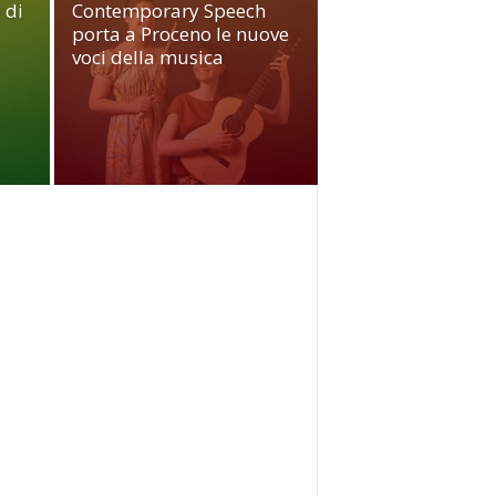
 di
Contemporary Speech
porta a Proceno le nuove
voci della musica