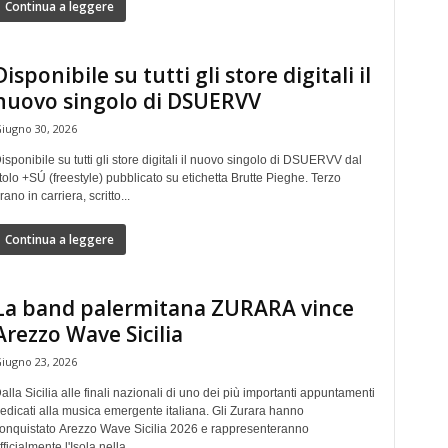
Continua a leggere
Disponibile su tutti gli store digitali il
nuovo singolo di DSUERVV
iugno 30, 2026
isponibile su tutti gli store digitali il nuovo singolo di DSUERVV dal
itolo +SÚ (freestyle) pubblicato su etichetta Brutte Pieghe. Terzo
rano in carriera, scritto...
Continua a leggere
La band palermitana ZURARA vince
Arezzo Wave Sicilia
iugno 23, 2026
alla Sicilia alle finali nazionali di uno dei più importanti appuntamenti
edicati alla musica emergente italiana. Gli Zurara hanno
onquistato Arezzo Wave Sicilia 2026 e rappresenteranno
fficialmente l'Isola nella...