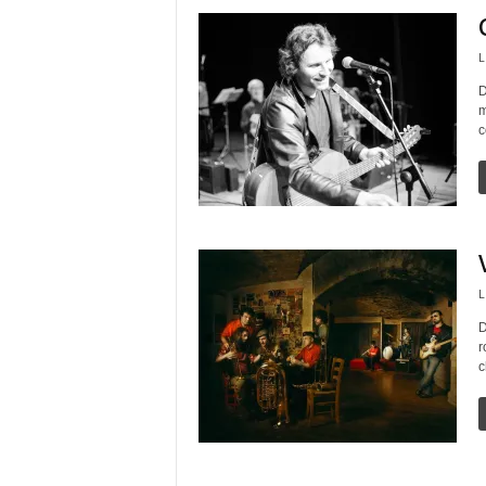
L
D
m
c
L
D
r
c