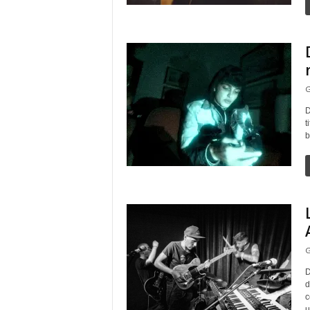
G
D
t
b
G
D
d
c
u