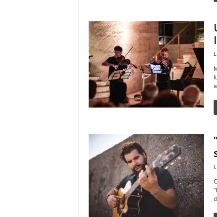
L
M
l
a
L
C
"
d