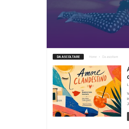
DA ASCOLTARE
Home
Da ascoltare
L
V
i
J