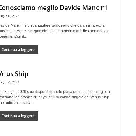
Conosciamo meglio Davide Mancini
uglio 8, 2026
avide Mancini è un cantautore valdostano che da anni intreccia
usica, poesia e impegno civile in un percorso artistico personale e
oerente. Con il...
Continua a leggere
Vnus Ship
uglio 4, 2026
al 3 luglio 2026 sarà disponibile sulle piattaforme di streaming e in
otazione radiofonica “Dionysus”, il secondo singolo dei Venus Ship
he anticipa l’uscita...
Continua a leggere