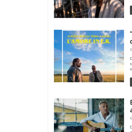
G
D
s
n
G
D