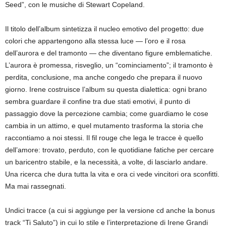
Seed”, con le musiche di Stewart Copeland.
Il titolo dell’album sintetizza il nucleo emotivo del progetto: due
colori che appartengono alla stessa luce — l’oro e il rosa
dell’aurora e del tramonto — che diventano figure emblematiche.
L’aurora è promessa, risveglio, un “cominciamento”; il tramonto è
perdita, conclusione, ma anche congedo che prepara il nuovo
giorno. Irene costruisce l’album su questa dialettica: ogni brano
sembra guardare il confine tra due stati emotivi, il punto di
passaggio dove la percezione cambia; come guardiamo le cose
cambia in un attimo, e quel mutamento trasforma la storia che
raccontiamo a noi stessi. Il fil rouge che lega le tracce è quello
dell’amore: trovato, perduto, con le quotidiane fatiche per cercare
un baricentro stabile, e la necessità, a volte, di lasciarlo andare.
Una ricerca che dura tutta la vita e ora ci vede vincitori ora sconfitti.
Ma mai rassegnati.
Undici tracce (a cui si aggiunge per la versione cd anche la bonus
track “Ti Saluto”) in cui lo stile e l’interpretazione di Irene Grandi