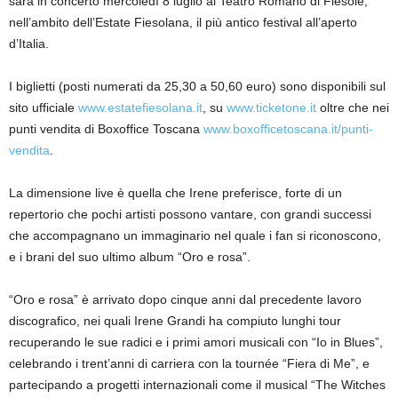
sarà in concerto mercoledì 8 luglio al Teatro Romano di Fiesole,
nell’ambito dell’Estate Fiesolana, il più antico festival all’aperto
d’Italia.
I biglietti (posti numerati da 25,30 a 50,60 euro) sono disponibili sul
sito ufficiale
www.estatefiesolana.it
, su
www.ticketone.it
oltre che nei
punti vendita di Boxoffice Toscana
www.boxofficetoscana.it/punti-
vendita
.
La dimensione live è quella che Irene preferisce, forte di un
repertorio che pochi artisti possono vantare, con grandi successi
che accompagnano un immaginario nel quale i fan si riconoscono,
e i brani del suo ultimo album “Oro e rosa”.
“Oro e rosa” è arrivato dopo cinque anni dal precedente lavoro
discografico, nei quali Irene Grandi ha compiuto lunghi tour
recuperando le sue radici e i primi amori musicali con “Io in Blues”,
celebrando i trent’anni di carriera con la tournée “Fiera di Me”, e
partecipando a progetti internazionali come il musical “The Witches