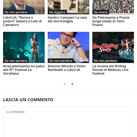
Da non perdere
Da leggere
Da vivere
LidoCult, “Donne e
Sandro Campani La casa
Da Pietrasanta a Pisa:la
potere” stasera a Lido di
del dormiveglia
lunga estate di Tano
Camaiore
Pisano
Da non perdere
Da non perdere
Da non perdere
Arisa,attesissima sul palco
Antonio Monda e Victor
La musica dei Rolling
del 47° Festival La
Rambaldi a LidoCult
Stones al Mediceo Live
Versiliana
Festival
LASCIA UN COMMENTO