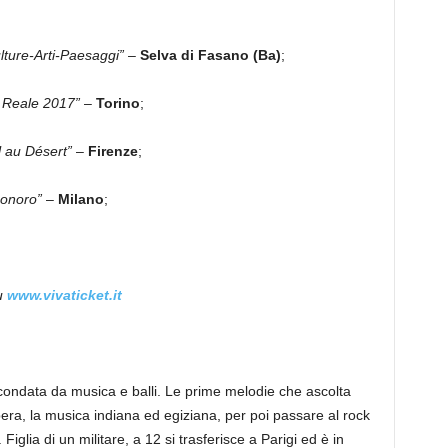
ulture-Arti-Paesaggi”
–
Selva di Fasano (Ba)
;
e Reale 2017”
–
Torino
;
l au Désert”
–
Firenze
;
sonoro”
–
Milano
;
u
www.vivaticket.it
condata da musica e balli. Le prime melodie che ascolta
era, la musica indiana ed egiziana, per poi passare al rock
Figlia di un militare, a 12 si trasferisce a Parigi ed è in