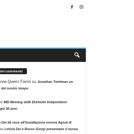
timi commenti
nna Querci Favini
su
Jonathan Tetelman un
 del nostro tempo
su
MEI Meeting delle Etichette Indipendenti
gia 30 anni
a Dei dà voce all'installazione sonora Agorà di
su
Letizia Dei e Rocco Giorgi presentano il nuovo