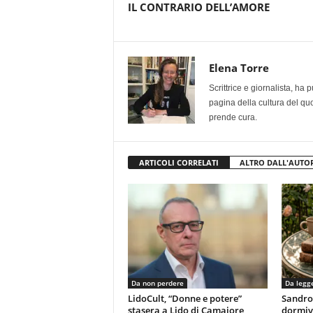
IL CONTRARIO DELL’AMORE
Elena Torre
Scrittrice e giornalista, ha
pagina della cultura del qu
prende cura.
ARTICOLI CORRELATI
ALTRO DALL'AUTO
Da non perdere
Da legg
LidoCult, “Donne e potere”
Sandro
stasera a Lido di Camaiore
dormiv