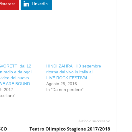
interest
LinkedIn
VORETTI dal 12
HINDI ZAHRA | il 9 settembre
n radio e da oggi
ritorna dal vivo in Italia al
l video del nuovo
LIVE ROCK FESTIVAL
o WE ARE BOUND
Agosto 25, 2016
9, 2017
In "Da non perdere"
scoltare"
Articolo successivo
SCO
Teatro Olimpico Stagione 2017/2018