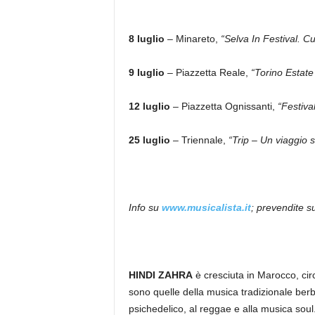
8 luglio
– Minareto,
“Selva In Festival. C
9 luglio
– Piazzetta Reale,
“Torino Estat
12 luglio
– Piazzetta Ognissanti,
“Festiva
25 luglio
– Triennale,
“Trip – Un viaggio 
Info su
www.musicalista.it
; prevendite s
HINDI ZAHRA
è cresciuta in Marocco, cir
sono quelle della musica tradizionale berb
psichedelico, al reggae e alla musica soul. 