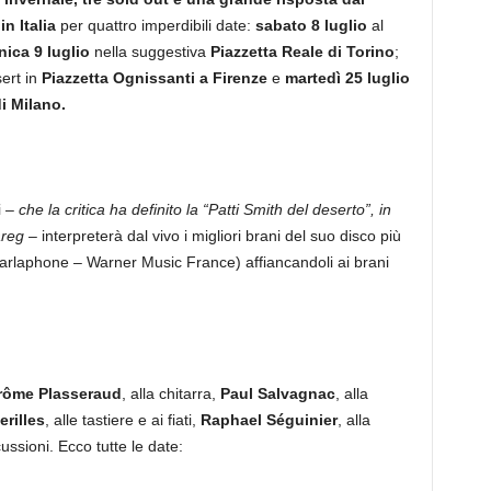
n Italia
per quattro imperdibili date:
sabato 8 luglio
al
ica 9 luglio
nella suggestiva
Piazzetta Reale di Torino
;
sert in
Piazzetta Ognissanti a Firenze
e
martedì
25 luglio
i
Milano.
i –
che la critica ha definito la “Patti Smith del deserto”, in
areg
– interpreterà dal vivo i migliori brani del suo disco più
rlaphone – Warner Music France) affiancandoli ai brani
rôme Plasseraud
, alla chitarra,
Paul Salvagnac
, alla
rilles
, alle tastiere e ai fiati,
Raphael Séguinier
, alla
cussioni. Ecco tutte le date: