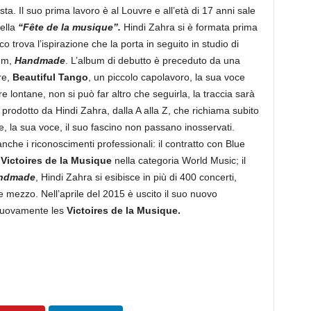
sta. Il suo prima lavoro è al Louvre e all’età di 17 anni sale
della
“Fête de la musique”.
Hindi Zahra si è formata prima
co trova l’ispirazione che la porta in seguito in studio di
bum,
Handmade
. L’album di debutto è preceduto da una
re,
Beautiful Tango
, un piccolo capolavoro, la sua voce
re lontane, non si può far altro che seguirla, la traccia sarà
rodotto da Hindi Zahra, dalla A alla Z, che richiama subito
le, la sua voce, il suo fascino non passano inosservati.
nche i riconoscimenti professionali: il contratto con Blue
 Victoires de la Musique
nella categoria World Music; il
ndmade
, Hindi Zahra si esibisce in più di 400 concerti,
e mezzo. Nell’aprile del 2015 è uscito il suo nuovo
 nuovamente les
Victoires de la Musique.