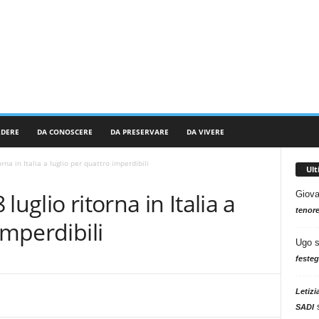
RDERE
DA CONOSCERE
DA PRESERVARE
DA VIVERE
rna in Italia a luglio per quattro imperdibili
Ul
uglio ritorna in Italia a
Giova
tenore
imperdibili
Ugo
festeg
Letizi
SADI