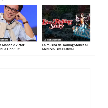
perdere
Da non perdere
o Monda e Victor
La musica dei Rolling Stones al
di a LidoCult
Mediceo Live Festival