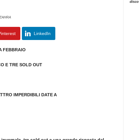
disco
 ZAHRA
interest
LinkedIn
A FEBBRAIO
O E TRE SOLD OUT
ATTRO IMPERDIBILI DATE A
 invernale, tre sold out e una grande risposta dal