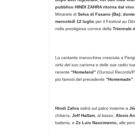
pubblico
HINDI ZAHRA ritorna dal vivo i
Minareto di
Selva di Fasano (Ba); domen
mercoledì 12 luglio
per il Festival au Dé
nella prestigiosa cornice della
Triennale d
La cantante marocchina cresciuta a Parig
virtù del suo carisma e delle sue radici tu
recente
“Homeland”
(Oursoul Records/Pa
più famosi del precedente
“Homemade”
.
Hindi Zahra
salirà sul palco insieme a
Jé
chitarra,
Jeff Hallam
, al basso,
Alexis Ane
batteria, e
Ze Luis Nascimento,
alle per