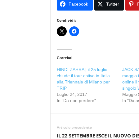
Facebook
Twitter
P
Condividi:
Correlati
HINDI ZAHRA | il 25 luglio
JACK SA
chiude il tour estivo in Italia
maggio i
alla Triennale di Milano per
online i
TRIP
singol
Luglio 24, 2017
Maggio 
In "Da non perdere"
In "Da a
Articolo precedente
IL 22 SETTEMBRE ESCE IL NUOVO DI