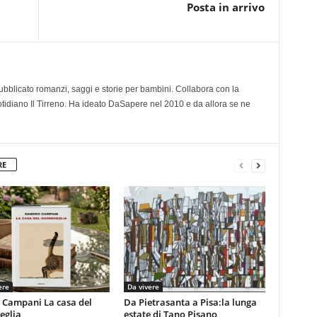
Posta in arrivo
 pubblicato romanzi, saggi e storie per bambini. Collabora con la
otidiano Il Tirreno. Ha ideato DaSapere nel 2010 e da allora se ne
RE
ere
Da vivere
 Campani La casa del
Da Pietrasanta a Pisa:la lunga
eglia
estate di Tano Pisano