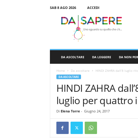
SAB 8 AGO 2026
ACCEDI
D
a
S
a
p
e
r
DA ASCOLTARE
DA LEGGERE
DA NON PE
e
Home
Da ascoltare
HINDI ZAHRA dall’8 luglio rito
DA ASCOLTARE
HINDI ZAHRA dall’8 l
luglio per quattro 
Di
Elena Torre
-
Giugno 24, 2017