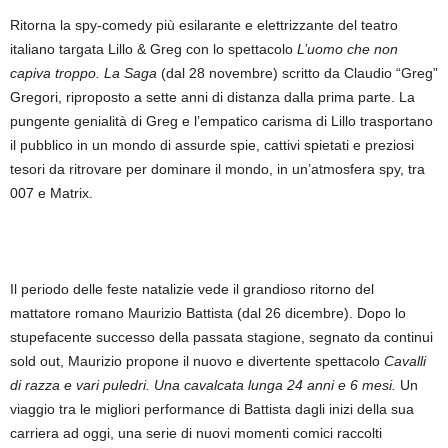
Ritorna la spy-comedy più esilarante e elettrizzante del teatro
italiano targata Lillo & Greg con lo spettacolo
L’uomo che non
capiva troppo. La Saga
(dal 28 novembre) scritto da Claudio “Greg”
Gregori, riproposto a sette anni di distanza dalla prima parte. La
pungente genialità di Greg e l’empatico carisma di Lillo trasportano
il pubblico in un mondo di assurde spie, cattivi spietati e preziosi
tesori da ritrovare per dominare il mondo, in un’atmosfera spy, tra
007 e Matrix.
Il periodo delle feste natalizie vede il grandioso ritorno del
mattatore romano Maurizio Battista (dal 26 dicembre). Dopo lo
stupefacente successo della passata stagione, segnato da continui
sold out, Maurizio propone il nuovo e divertente spettacolo
Cavalli
di razza e vari puledri. Una cavalcata lunga 24 anni e 6 mesi.
Un
viaggio tra le migliori performance di Battista dagli inizi della sua
carriera ad oggi, una serie di nuovi momenti comici raccolti