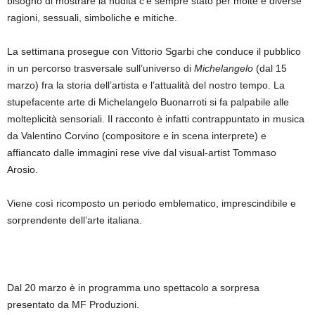
bisogno di mostrare la nudità c’è sempre stato per molte e diverse
ragioni, sessuali, simboliche e mitiche.
La settimana prosegue con Vittorio Sgarbi che conduce il pubblico
in un percorso trasversale sull’universo di
Michelangelo
(dal 15
marzo) fra la storia dell’artista e l’attualità del nostro tempo. La
stupefacente arte di Michelangelo Buonarroti si fa palpabile alle
molteplicità sensoriali. Il racconto è infatti contrappuntato in musica
da Valentino Corvino (compositore e in scena interprete) e
affiancato dalle immagini rese vive dal visual-artist Tommaso
Arosio.
Viene così ricomposto un periodo emblematico, imprescindibile e
sorprendente dell’arte italiana.
Dal 20 marzo è in programma uno spettacolo a sorpresa
presentato da MF Produzioni.