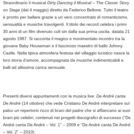
Straordinario il musical
Dirty Dancing il Musical – The Classic Story
on Stage
(dal 4 maggio) diretto da Federico Bellone. Tutto il teatro
è pronto per ballare grazie a un vero concentrato di romanticismo,
sensualità e musiche travolgenti. Il titolo dei record celebra i primi
30 anni di un film divenuto cult sin dalla sua prima uscita, datata 21
agosto 1987. Si racconta il magico e movimentato incontro tra la
giovane Baby Houseman e il fascinoso maestro di ballo Johnny
Castle. Nella tipica atmosfera festosa del villaggio turistico nasce la
loro storia d’amore, accompagnata da musiche indimenticabili e
balli ad altissima carica sensuale.
Presenti diversi appuntamenti con la musica live:
De André canta
De André
(14 ottobre) che vede Cristiano De André interpretare sul
palco un repertorio ricco di brani del padre che si affiancano ai suoi
brani più celebri, contenuti nei progetti discografici di successo (“De
André canta De André – Vol. 1” – 2009 e “De André canta De André
– Vol. 2” – 2010).