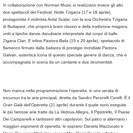
In collaborazione con Norman Music si realizzano invece gli altri
due spettacoli del Festival;
Notte Tzigana
(17 e 18 aprile),
protagonista il violinista Antal Szalai, con la sua Orchestra Tzigana
di Budapest, che proporrà brani classici e della tradizione magiara,
uniti a tipiche danze danubiane interpretate dal corpo di ballo
Zigana Clan. E infine
Pastora Baila
(19 e 20 aprile), spettacolo di
flamenco firmato dalla bailaora di prestigio mondiale Pastora
Galván, autentica icona di questo speciale genere di danza, che è
accompagnata in scena da un cantante e due strumentisti.
Non manca nella programmazione l’operetta, in una serata di
excursus tra le arie principali, diretta da Sandro Pecorelli Corelli. È il
Gran Galà dell’Operetta
(21 aprile) durante il quale sono eseguite
le più famose arie tratte da La Vedova Allegra, Il Pipistrello, Il Paese
Dei Campanelli e tantissimi altri capolavori. Sul palco si alternano i
maggiori esponenti di operetta: le soprano Daniela Mazzucato e