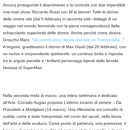
Ancora protagonisti il divertimento e la comicità con due imperdibili
one-man show. Riccardo Rossi con
W le donne! Tutte le donne
della nostra vita
(dal 6 febbraio) ci racconta tutti i dettagli di un
viaggio nel mondo femminile con la piena consapevolezza della
schiacciante superiorità delle donne. Anche perché come diceva
Groucho Marx: “
Gli uomini sono donne che non ce l’hanno fatta.
..”.
A seguire, graditissimo il ritorno di Max Giusti (dal 20 febbraio), con
un nuovo e sorprendente spettacolo: un continuo botta e risposta
tra le argute parodie e i brillanti personaggi ispirati dalla fervida
fantasia di SuperMax.
Nella seconda metà di marzo, una intera settimana è dedicata
all’Arte. Corrado Augias propone
L’eterno incanto di venere – Da
Prassitele a Modigliani
(14 marzo). Una riflessione sul concetto di
nudità, come è stato interpretato nel corso dei secoli, nella storia
dell’arte e della scultura. Come punto di partenza, una premessa: il