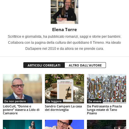
Elena Torre
Scrittrice e giornalista, ha pubblicato romanzi, saggi e storie per bambini.
Collabora con la pagina della cultura del quotidiano Il Tirreno. Ha ideato
DaSapere nel 2010 e da allora se ne prende cura.
ARTICOLI CORRELATI
ALTRO DALL'AUTORE
Da non perdere
Da leggere
Da vivere
LidoCult, “Donne e
Sandro Campani La casa
Da Pietrasanta a Pisa:la
potere” stasera a Lido di
del dormiveglia
lunga estate di Tano
Camaiore
Pisano