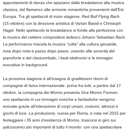
appuntamenti di danza che spaziano dalla breakdance alla musica
classica, dal flamenco alle armonie romantiche provenienti dall’Est
Europa. Tra gli spettacoli di inizio stagione,
Red Bull Flying Bach
(15 ottobre) con la direzione artistica di Vartan Bassil e Christoph
Hagel. Nello spettacolo la breakdance si fonde alla perfezione con
la musica del celebre compositore tedesco Johann Sebastian Bach.
La performance miscela la musica “colta” alla cultura giovanile,
nota dopo nota e passo dopo passo, unendo alle sonorità del
pianoforte e del clavicembalo, i beat elettronici e le immagini
evocative in background.
La prossima stagione è all’insegna di graditissimi ritorni di
compagnie di fama internazionale: prima fra tutti, a partire dal 17
ottobre, la compagnia dei Momix presenta
Viva Momix Forever
,
uno spettacolo in cui immagini oniriche e fantastiche vengono
evocate grazie all’interazione di corpi umani, costumi, attrezzi e
giochi di luce. La produzione, nuova per Roma, è nata nel 2015 per
festeggiare i 35 anni d’esistenza di Momix, trascorsi in giro sui
palcoscenici più importanti di tutto il mondo: con una spettacolare