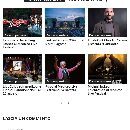
Da non perdere
Da non perdere
Da non perdere
La musica dei Rolling
Festival Puccini 2026 – dal
A LidoCult Claudio Cerasa
Stones al Mediceo Live
6 all’11 agosto
presenta “L’antidoto
Festival
Da non perdere
Da non perdere
Da non perdere
LidoCult decima edizione
Pupo al Mediceo Live
Michael Jackson
Lido di Camaiore dal 5 al
Festival di Seravezza
Celebration al Mediceo
20 agosto
Live Festival
LASCIA UN COMMENTO