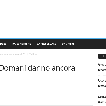
RDERE
DA CONOSCERE
DA PRESERVARE
DA VIVERE
danno ancora sole di Toni Melillo
Ul
di Domani danno ancora
Giova
tenore
Ugo
festeg
Letizi
SADI