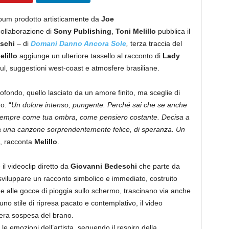
lbum prodotto artisticamente da
Joe
ollaborazione di
Sony Publishing
,
Toni Melillo
pubblica il
schi
– di
Domani Danno Ancora Sole
,
terza traccia del
elillo
aggiunge un ulteriore tassello al racconto di
Lady
ul, suggestioni west-coast e atmosfere brasiliane.
ondo, quello lasciato da un amore finito, ma sceglie di
o. “
Un dolore intenso, pungente. Perché sai che se anche
rà sempre come tua ombra, come pensiero costante. Decisa a
ta una canzone sorprendentemente felice, di speranza. Un
”, racconta
Melillo
.
il videoclip diretto da
Giovanni Bedeschi
che parte da
viluppare un racconto simbolico e immediato, costruito
e alle gocce di pioggia sullo schermo, trascinano via anche
uno stile di ripresa pacato e contemplativo, il video
era sospesa del brano.
 le emozioni dell’artista, seguendo il respiro della