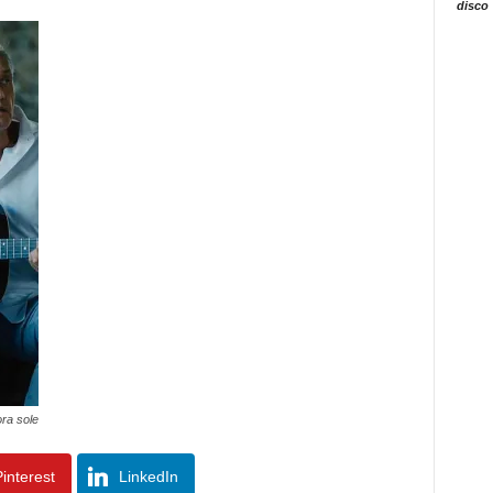
disco
ra sole
interest
LinkedIn