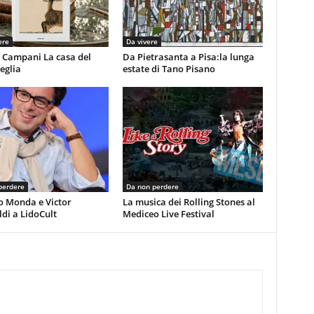
ere
Da vivere
 Campani La casa del
Da Pietrasanta a Pisa:la lunga
eglia
estate di Tano Pisano
perdere
Da non perdere
o Monda e Victor
La musica dei Rolling Stones al
di a LidoCult
Mediceo Live Festival