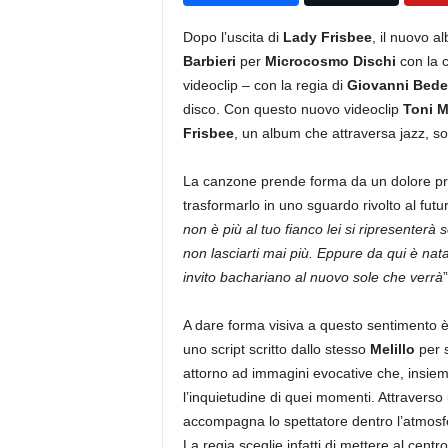
Dopo l’uscita di
Lady Frisbee
, il nuovo a
Barbieri
per
Microcosmo Dischi
con la c
videoclip – con la regia di
Giovanni Bede
disco. Con questo nuovo videoclip
Toni M
Frisbee
, un album che attraversa jazz, so
La canzone prende forma da un dolore prof
trasformarlo in uno sguardo rivolto al futur
non è più al tuo fianco lei si ripresente
non lasciarti mai più. Eppure da qui è na
invito bachariano al nuovo sole che verrà
A dare forma visiva a questo sentimento è 
uno script scritto dallo stesso
Melillo
per s
attorno ad immagini evocative che, insiem
l’inquietudine di quei momenti. Attraverso 
accompagna lo spettatore dentro l’atmosf
La regia sceglie infatti di mettere al centro