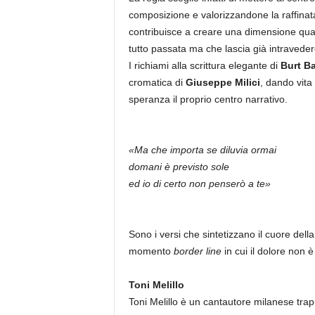
composizione e valorizzandone la raffina
contribuisce a creare una dimensione quas
tutto passata ma che lascia già intravedere
I richiami alla scrittura elegante di
Burt B
cromatica di
Giuseppe Milici
, dando vita
speranza il proprio centro narrativo.
«Ma che importa se diluvia ormai
domani è previsto sole
ed io di certo non penserò a te»
Sono i versi che sintetizzano il cuore dell
momento
border line
in cui il dolore non 
Toni Melillo
Toni Melillo è un cantautore milanese tra