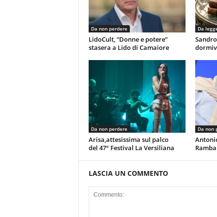
Da non perdere
Da legg
LidoCult, “Donne e potere”
Sandro
stasera a Lido di Camaiore
dormiv
Da non perdere
Da non 
Arisa,attesissima sul palco
Antoni
del 47° Festival La Versiliana
Rambal
LASCIA UN COMMENTO