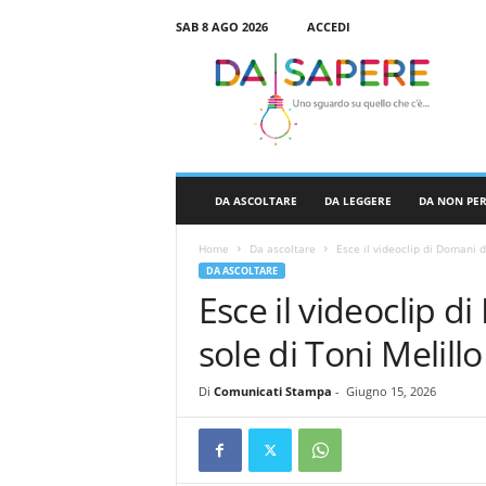
SAB 8 AGO 2026
ACCEDI
D
a
S
a
p
e
r
DA ASCOLTARE
DA LEGGERE
DA NON PE
e
Home
Da ascoltare
Esce il videoclip di Domani 
DA ASCOLTARE
Esce il videoclip 
sole di Toni Melillo
Di
Comunicati Stampa
-
Giugno 15, 2026