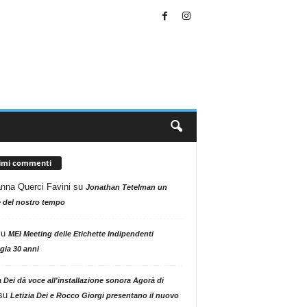
timi commenti
nna Querci Favini
su
Jonathan Tetelman un
 del nostro tempo
su
MEI Meeting delle Etichette Indipendenti
gia 30 anni
a Dei dà voce all'installazione sonora Agorà di
su
Letizia Dei e Rocco Giorgi presentano il nuovo