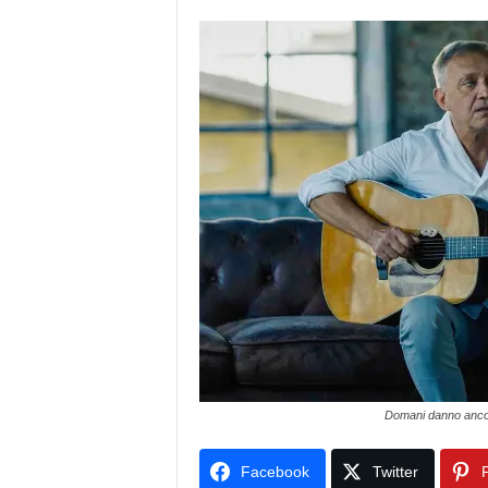
Domani danno anco
Facebook
Twitter
P