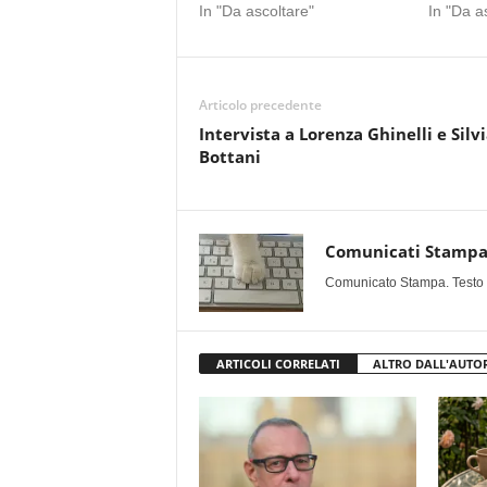
In "Da ascoltare"
In "Da a
Articolo precedente
Intervista a Lorenza Ghinelli e Silv
Bottani
Comunicati Stamp
Comunicato Stampa. Testo uff
ARTICOLI CORRELATI
ALTRO DALL'AUTO