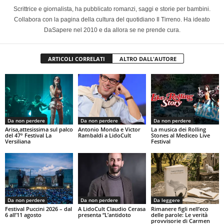
Scrittrice e giornalista, ha pubblicato romanzi, saggi e storie per bambini.
Collabora con la pagina della cultura del quotidiano Il Tirreno. Ha ideato
DaSapere nel 2010 e da allora se ne prende cura.
ARTICOLI CORRELATI
ALTRO DALL'AUTORE
Da non perdere
Da non perdere
Da non perdere
Arisa,attesissima sul palco
Antonio Monda e Victor
La musica dei Rolling
del 47° Festival La
Rambaldi a LidoCult
Stones al Mediceo Live
Versiliana
Festival
Da non perdere
Da non perdere
Da leggere
Festival Puccini 2026 – dal
A LidoCult Claudio Cerasa
Rimanere figli nell’eco
6 all’11 agosto
presenta “L’antidoto
delle parole: Le verità
provvisorie di Carmen