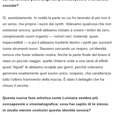
cruciale?
Sì, assolutamente. In realtà la parte su cui ho lavorato di più non è
un verso, ma proprio i suoni dei synth. Volevamo qualcosa che non
esistesse ancora, quindi abbiamo iniziato a creare i timbri da zero,
campionando suoni organici — rumori veri, materiali, quasi
impercettibili — e poi li abbiamo trasferiti dentro i synth per suonarli
come strumenti nuovi. Stavamo cercando un respiro, un’identità
sonora che fosse soltanto nostra. Anche la parte finale del brano è
stata un piccolo viaggio: quelle chitarre unite a una serie di effetti
quasi “liquidi” le abbiamo scolpite per giorni, perché volevamo
generare esattamente quel suono unico, sospeso, che caratterizza
tutto l’ultimo frammento della traccia. È stato il dettaglio che ha
chiuso il cerchio.
Questa nuova fase artistica come Luisiana sembra più
consapevole e cinematografica: cosa hai capito di te stesso
in studio mentre costruivi questa identità sonora?