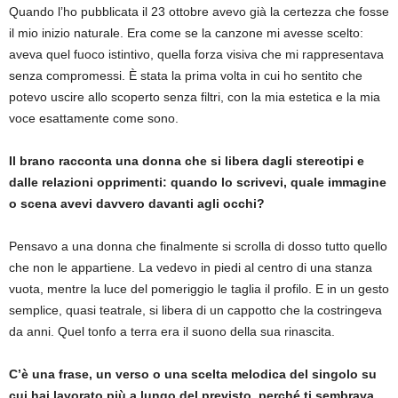
Quando l’ho pubblicata il 23 ottobre avevo già la certezza che fosse
il mio inizio naturale. Era come se la canzone mi avesse scelto:
aveva quel fuoco istintivo, quella forza visiva che mi rappresentava
senza compromessi. È stata la prima volta in cui ho sentito che
potevo uscire allo scoperto senza filtri, con la mia estetica e la mia
voce esattamente come sono.
Il brano racconta una donna che si libera dagli stereotipi e
dalle relazioni opprimenti: quando lo scrivevi, quale immagine
o scena avevi davvero davanti agli occhi?
Pensavo a una donna che finalmente si scrolla di dosso tutto quello
che non le appartiene. La vedevo in piedi al centro di una stanza
vuota, mentre la luce del pomeriggio le taglia il profilo. E in un gesto
semplice, quasi teatrale, si libera di un cappotto che la costringeva
da anni. Quel tonfo a terra era il suono della sua rinascita.
C’è una frase, un verso o una scelta melodica del singolo su
cui hai lavorato più a lungo del previsto, perché ti sembrava