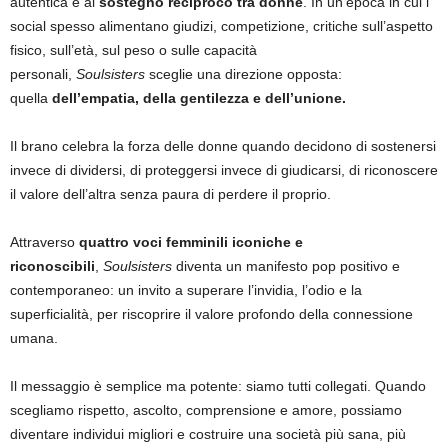
autentica e al
sostegno reciproco tra donne
. In un’epoca in cui i
social spesso alimentano giudizi, competizione, critiche sull’aspetto
fisico, sull’età, sul peso o sulle capacità
personali,
Soulsisters
sceglie una direzione opposta:
quella
dell’empatia, della gentilezza e dell’unione.
Il brano celebra la forza delle donne quando decidono di sostenersi
invece di dividersi, di proteggersi invece di giudicarsi, di riconoscere
il valore dell’altra senza paura di perdere il proprio.
Attraverso
quattro voci femminili iconiche e
riconoscibili
,
Soulsisters
diventa un manifesto pop positivo e
contemporaneo: un invito a superare l’invidia, l’odio e la
superficialità, per riscoprire il valore profondo della connessione
umana.
Il messaggio è semplice ma potente: siamo tutti collegati. Quando
scegliamo rispetto, ascolto, comprensione e amore, possiamo
diventare individui migliori e costruire una società più sana, più