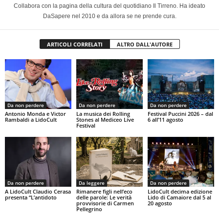
Collabora con la pagina della cultura del quotidiano Il Tirreno. Ha ideato
DaSapere nel 2010 e da allora se ne prende cura.
ARTICOLI CORRELATI
ALTRO DALL'AUTORE
Da non perdere
Da non perdere
Da non perdere
Antonio Monda e Victor
La musica dei Rolling
Festival Puccini 2026 – dal
Rambaldi a LidoCult
Stones al Mediceo Live
6 all’11 agosto
Festival
Da non perdere
Da leggere
Da non perdere
A LidoCult Claudio Cerasa
Rimanere figli nell’eco
LidoCult decima edizione
presenta “L’antidoto
delle parole: Le verità
Lido di Camaiore dal 5 al
provvisorie di Carmen
20 agosto
Pellegrino