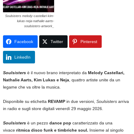
Soulsisters melody-castellari-kim-
lukas-neja-nathalie-aarts-
soulsisters-artwork_
Facebook
Twitter
Pinterest
LinkedIn
Soulsisters
è il nuovo brano interpretato da
Melody Castellari,
Nathalie Aarts, Kim Lukas e Neja
, quattro artiste unite da un
legame che va oltre la musica.
Disponibile su etichetta
REVAMP
in due versioni,
Soulsisters
arriva
in radio e sugli store digitali venerdì 29 maggio 2026.
Soulsisters
è un pezzo
dance pop
caratterizzato da una
vivace
ritmica disco funk e timbriche soul.
Insieme al singolo