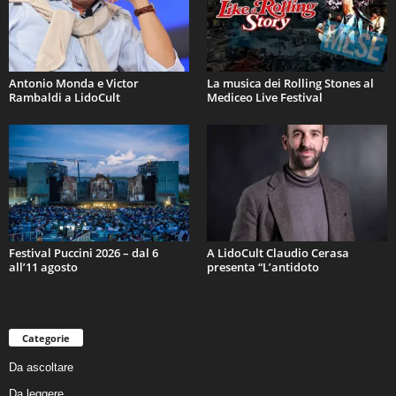
Antonio Monda e Victor
La musica dei Rolling Stones al
Rambaldi a LidoCult
Mediceo Live Festival
Festival Puccini 2026 – dal 6
A LidoCult Claudio Cerasa
all’11 agosto
presenta “L’antidoto
Categorie
Da ascoltare
Da leggere