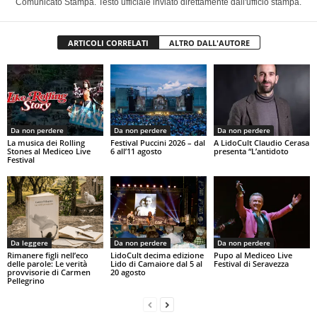
Comunicato Stampa. Testo ufficiale inviato direttamente dall'ufficio stampa.
ARTICOLI CORRELATI
ALTRO DALL'AUTORE
Da non perdere
Da non perdere
Da non perdere
La musica dei Rolling
Festival Puccini 2026 – dal
A LidoCult Claudio Cerasa
Stones al Mediceo Live
6 all’11 agosto
presenta “L’antidoto
Festival
Da leggere
Da non perdere
Da non perdere
Rimanere figli nell’eco
LidoCult decima edizione
Pupo al Mediceo Live
delle parole: Le verità
Lido di Camaiore dal 5 al
Festival di Seravezza
provvisorie di Carmen
20 agosto
Pellegrino