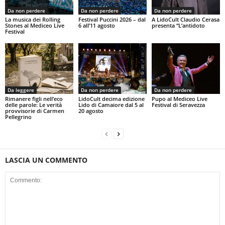
Da non perdere
Da non perdere
Da non perdere
La musica dei Rolling
Festival Puccini 2026 – dal
A LidoCult Claudio Cerasa
Stones al Mediceo Live
6 all’11 agosto
presenta “L’antidoto
Festival
Da leggere
Da non perdere
Da non perdere
Rimanere figli nell’eco
LidoCult decima edizione
Pupo al Mediceo Live
delle parole: Le verità
Lido di Camaiore dal 5 al
Festival di Seravezza
provvisorie di Carmen
20 agosto
Pellegrino
LASCIA UN COMMENTO