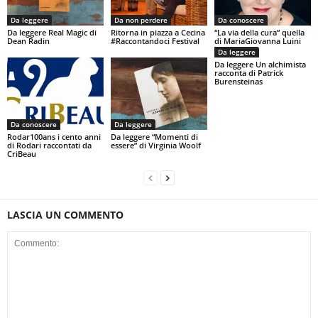
Da leggere
Da non perdere
Da conoscere
Da leggere Real Magic di
Ritorna in piazza a Cecina
“La via della cura” quella
Dean Radin
#Raccontandoci Festival
di MariaGiovanna Luini
Da leggere
Da leggere Un alchimista
racconta di Patrick
Burensteinas
Da conoscere
Da leggere
Rodar100ans i cento anni
Da leggere “Momenti di
di Rodari raccontati da
essere” di Virginia Woolf
CriBeau
LASCIA UN COMMENTO