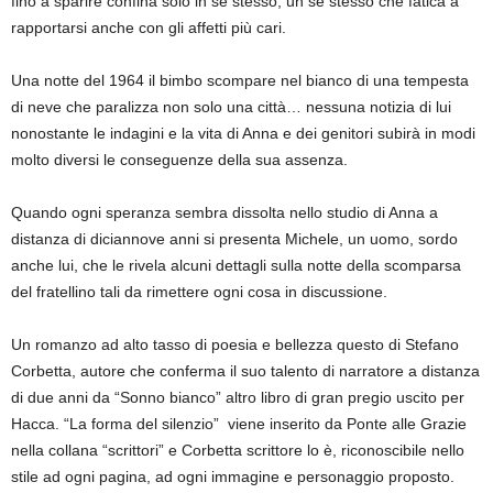
fino a sparire confina solo in se stesso, un se stesso che fatica a
rapportarsi anche con gli affetti più cari.
Una notte del 1964 il bimbo scompare nel bianco di una tempesta
di neve che paralizza non solo una città… nessuna notizia di lui
nonostante le indagini e la vita di Anna e dei genitori subirà in modi
molto diversi le conseguenze della sua assenza.
Quando ogni speranza sembra dissolta nello studio di Anna a
distanza di diciannove anni si presenta Michele, un uomo, sordo
anche lui, che le rivela alcuni dettagli sulla notte della scomparsa
del fratellino tali da rimettere ogni cosa in discussione.
Un romanzo ad alto tasso di poesia e bellezza questo di Stefano
Corbetta, autore che conferma il suo talento di narratore a distanza
di due anni da “Sonno bianco” altro libro di gran pregio uscito per
Hacca. “La forma del silenzio” viene inserito da Ponte alle Grazie
nella collana “scrittori” e Corbetta scrittore lo è, riconoscibile nello
stile ad ogni pagina, ad ogni immagine e personaggio proposto.