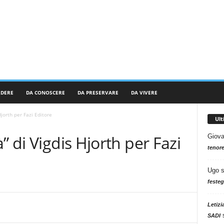
RDERE
DA CONOSCERE
DA PRESERVARE
DA VIVERE
Hjorth per Fazi Editore
Ul
” di Vigdis Hjorth per Fazi
Giova
tenore
Ugo
festeg
Letizi
SADI