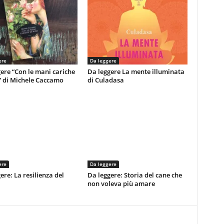
ere
Da leggere
ere “Con le mani cariche
Da leggere La mente illuminata
” di Michele Caccamo
di Culadasa
ere
Da leggere
ere: La resilienza del
Da leggere: Storia del cane che
non voleva più amare