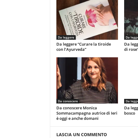
Da leggere
Da legg
Da leggere “Curare la tiroide
Da legg
con l’Ayurveda”
di rose
Da conoscere
Da legg
Da conoscere Monica
Da legg
Sommacampagna autrice di Ieri
bosco
è oggi e anche domani
LASCIA UN COMMENTO