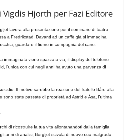
i Vigdis Hjorth per Fazi Editore
jot lavora alla presentazione per il seminario di teatro
sa a Fredrikstad. Davanti ad un caffè già si immagina
à vecchia, guardare il fiume in compagnia del cane.
va immaginato viene spazzato via, il display del telefono
id, l’unica con cui negli anni ha avuto una parvenza di
uicidio. Il motivo sarebbe la reazione del fratello Bård alla
e sono state passate di proprietà ad Astrid e Åsa, l’ultima
.
 di ricostruire la tua vita allontanandoti dalla famiglia
 gli anni di analisi, Bergljot scivola di nuovo suo malgrado