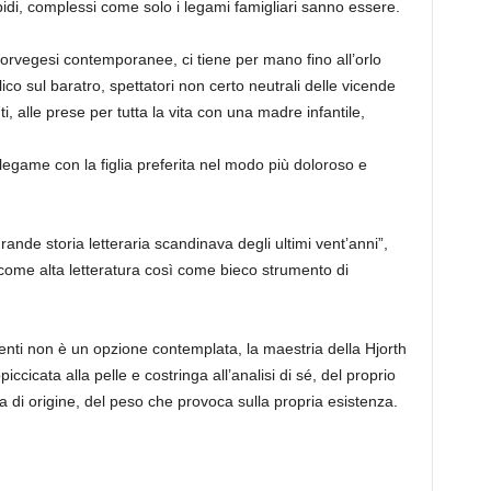
rbidi, complessi come solo i legami famigliari sanno essere.
i norvegesi contemporanee, ci tiene per mano fino all’orlo
bilico sul baratro, spettatori non certo neutrali delle vicende
nti, alle prese per tutta la vita con una madre infantile,
 legame con la figlia preferita nel modo più doloroso e
ande storia letteraria scandinava degli ultimi vent’anni”,
me alta letteratura così come bieco strumento di
enti non è un opzione contemplata, la maestria della Hjorth
cicata alla pelle e costringa all’analisi di sé, del proprio
a di origine, del peso che provoca sulla propria esistenza.