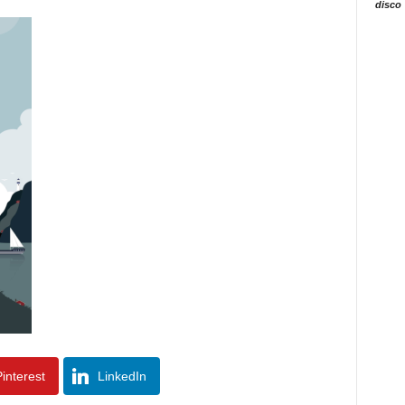
disco
interest
LinkedIn