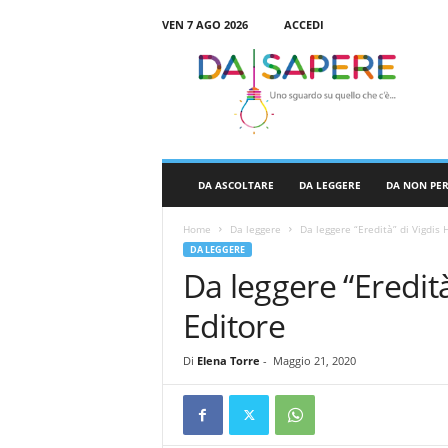
VEN 7 AGO 2026
ACCEDI
D
a
S
a
p
e
r
DA ASCOLTARE
DA LEGGERE
DA NON PE
e
Home
Da leggere
Da leggere “Eredità” di Vigdis 
DA LEGGERE
Da leggere “Eredità
Editore
Di
Elena Torre
-
Maggio 21, 2020