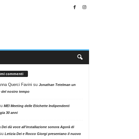
timi commenti
nna Querci Favini
su
Jonathan Tetelman un
 del nostro tempo
su
MEI Meeting delle Etichette Indipendenti
gia 30 anni
a Dei dà voce all'installazione sonora Agorà di
su
Letizia Dei e Rocco Giorgi presentano il nuovo