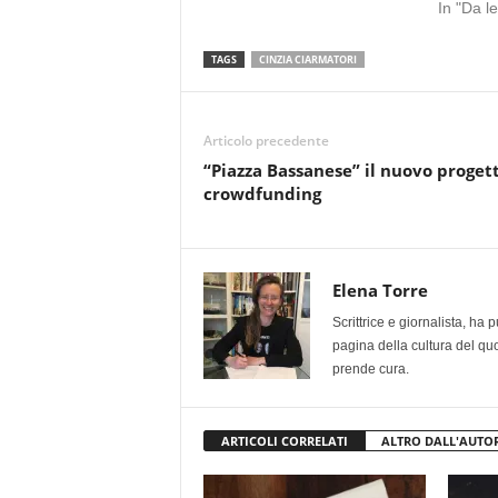
In "Da l
TAGS
CINZIA CIARMATORI
Articolo precedente
“Piazza Bassanese” il nuovo progett
crowdfunding
Elena Torre
Scrittrice e giornalista, ha
pagina della cultura del qu
prende cura.
ARTICOLI CORRELATI
ALTRO DALL'AUTO