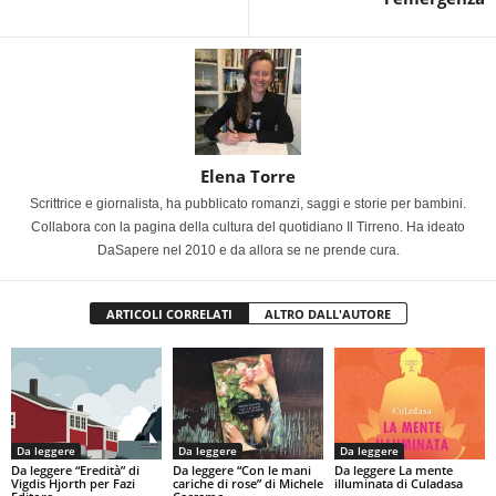
Elena Torre
Scrittrice e giornalista, ha pubblicato romanzi, saggi e storie per bambini.
Collabora con la pagina della cultura del quotidiano Il Tirreno. Ha ideato
DaSapere nel 2010 e da allora se ne prende cura.
ARTICOLI CORRELATI
ALTRO DALL'AUTORE
Da leggere
Da leggere
Da leggere
Da leggere “Eredità” di
Da leggere “Con le mani
Da leggere La mente
Vigdis Hjorth per Fazi
cariche di rose” di Michele
illuminata di Culadasa