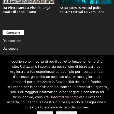
Da Pietrasanta a Pisa:la lunga
Arisa,attesissima sul palco
estate di Tano Pisano
del 47° Festival La Versiliana
Categorie
Da ascoltare
Da leggere
Da non perdere
I cookie sono importanti per il corretto funzionamento di un
Da conoscere
sito. Utilizziamo i cookie sia tecnici che di terze parti per
Da preservare
migliorare la tua esperienza, ad esempio per ricordare i dati
d'accesso, garantire un accesso sicuro, raccogliere dati
Da vivere
statistici per ottimizzare la funzionalità del sito e fornire
Cookie Policy
strumenti per la condivisione dei contenuti presenti su questo
sito. Per maggiori informazioni o per negare il consenso ad
alcuni cookie, consulta
l'informativa completa
. Cliccando
accetta, chiudendo la finestra o proseguendo la navigazione di
questo sito acconsenti l’uso dei cookies
Privacy Policy
Cookie Policy