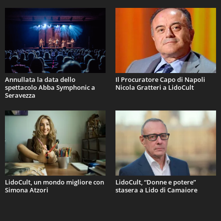
Annullata la data dello
Il Procuratore Capo di Napoli
spettacolo Abba Symphonic a
Nicola Gratteri a LidoCult
Seravezza
LidoCult, un mondo migliore con
LidoCult, “Donne e potere”
Simona Atzori
stasera a Lido di Camaiore