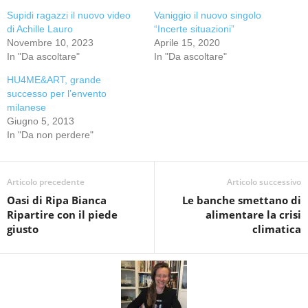
Supidi ragazzi il nuovo video
Vaniggio il nuovo singolo
di Achille Lauro
“Incerte situazioni”
Novembre 10, 2023
Aprile 15, 2020
In "Da ascoltare"
In "Da ascoltare"
HU4ME&ART, grande
successo per l’envento
milanese
Giugno 5, 2013
In "Da non perdere"
Articolo precedente
Articolo successivo
Oasi di Ripa Bianca
Le banche smettano di
Ripartire con il piede
alimentare la crisi
giusto
climatica