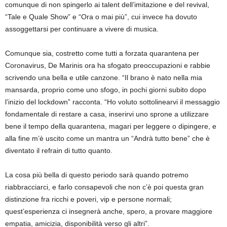
comunque di non spingerlo ai talent dell’imitazione e del revival,
“Tale e Quale Show” e “Ora o mai più”, cui invece ha dovuto
assoggettarsi per continuare a vivere di musica.
Comunque sia, costretto come tutti a forzata quarantena per
Coronavirus, De Marinis ora ha sfogato preoccupazioni e rabbie
scrivendo una bella e utile canzone. “Il brano è nato nella mia
mansarda, proprio come uno sfogo, in pochi giorni subito dopo
l’inizio del lockdown” racconta. “Ho voluto sottolinearvi il messaggio
fondamentale di restare a casa, inserirvi uno sprone a utilizzare
bene il tempo della quarantena, magari per leggere o dipingere, e
alla fine m’è uscito come un mantra un “Andrà tutto bene” che è
diventato il refrain di tutto quanto.
La cosa più bella di questo periodo sarà quando potremo
riabbracciarci, e farlo consapevoli che non c’è poi questa gran
distinzione fra ricchi e poveri, vip e persone normali;
quest’esperienza ci insegnerà anche, spero, a provare maggiore
empatia, amicizia, disponibilità verso gli altri”.