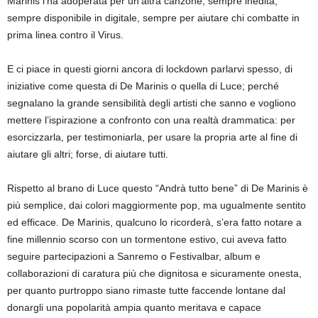
Marinis l’ha adoperata per un’altra canzone, sempre inedita,
sempre disponibile in digitale, sempre per aiutare chi combatte in
prima linea contro il Virus.
E ci piace in questi giorni ancora di lockdown parlarvi spesso, di
iniziative come questa di De Marinis o quella di Luce; perché
segnalano la grande sensibilità degli artisti che sanno e vogliono
mettere l’ispirazione a confronto con una realtà drammatica: per
esorcizzarla, per testimoniarla, per usare la propria arte al fine di
aiutare gli altri; forse, di aiutare tutti.
Rispetto al brano di Luce questo “Andrà tutto bene” di De Marinis è
più semplice, dai colori maggiormente pop, ma ugualmente sentito
ed efficace. De Marinis, qualcuno lo ricorderà, s’era fatto notare a
fine millennio scorso con un tormentone estivo, cui aveva fatto
seguire partecipazioni a Sanremo o Festivalbar, album e
collaborazioni di caratura più che dignitosa e sicuramente onesta,
per quanto purtroppo siano rimaste tutte faccende lontane dal
donargli una popolarità ampia quanto meritava e capace