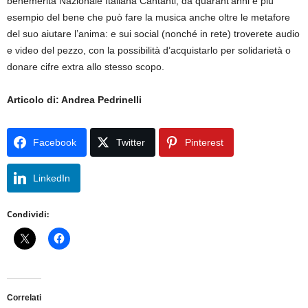
benemerita Nazionale Italiana Cantanti, da quarant’anni e più
esempio del bene che può fare la musica anche oltre le metafore
del suo aiutare l’anima: e sui social (nonché in rete) troverete audio
e video del pezzo, con la possibilità d’acquistarlo per solidarietà o
donare cifre extra allo stesso scopo.
Articolo di: Andrea Pedrinelli
Facebook
Twitter
Pinterest
LinkedIn
Condividi:
Correlati