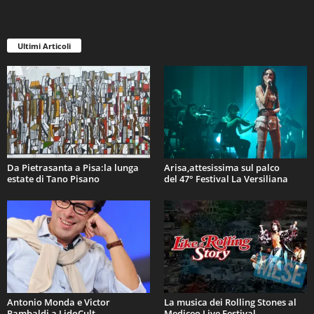
Ultimi Articoli
Da Pietrasanta a Pisa:la lunga
Arisa,attesissima sul palco
estate di Tano Pisano
del 47° Festival La Versiliana
Antonio Monda e Victor
La musica dei Rolling Stones al
Rambaldi a LidoCult
Mediceo Live Festival