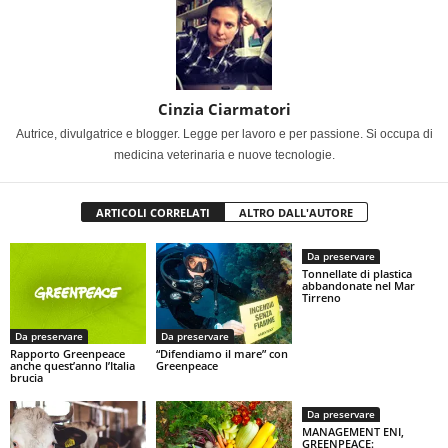
Cinzia Ciarmatori
Autrice, divulgatrice e blogger. Legge per lavoro e per passione. Si occupa di
medicina veterinaria e nuove tecnologie.
ARTICOLI CORRELATI
ALTRO DALL'AUTORE
Da preservare
Tonnellate di plastica
abbandonate nel Mar
Tirreno
Da preservare
Da preservare
Rapporto Greenpeace
“Difendiamo il mare” con
anche quest’anno l’Italia
Greenpeace
brucia
Da preservare
MANAGEMENT ENI,
GREENPEACE: