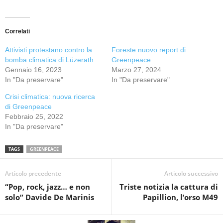
Correlati
Attivisti protestano contro la
Foreste nuovo report di
bomba climatica di Lüzerath
Greenpeace
Gennaio 16, 2023
Marzo 27, 2024
In "Da preservare"
In "Da preservare"
Crisi climatica: nuova ricerca
di Greenpeace
Febbraio 25, 2022
In "Da preservare"
TAGS
GREENPEACE
Articolo precedente
Articolo successivo
“Pop, rock, jazz… e non
Triste notizia la cattura di
solo” Davide De Marinis
Papillion, l’orso M49