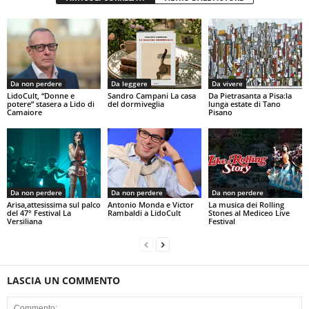
Da non perdere
Da leggere
Da vivere
LidoCult, “Donne e
Sandro Campani La casa
Da Pietrasanta a Pisa:la
potere” stasera a Lido di
del dormiveglia
lunga estate di Tano
Camaiore
Pisano
Da non perdere
Da non perdere
Da non perdere
Arisa,attesissima sul palco
Antonio Monda e Victor
La musica dei Rolling
del 47° Festival La
Rambaldi a LidoCult
Stones al Mediceo Live
Versiliana
Festival
LASCIA UN COMMENTO