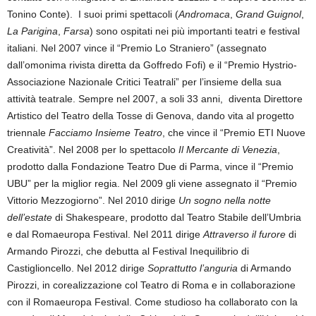
Tonino Conte). I suoi primi spettacoli (
Andromaca
,
Grand Guignol
,
La Parigina
,
Farsa
) sono ospitati nei più importanti teatri e festival
italiani. Nel 2007 vince il “Premio Lo Straniero” (assegnato
dall’omonima rivista diretta da Goffredo Fofi) e il “Premio Hystrio-
Associazione Nazionale Critici Teatrali” per l’insieme della sua
attività teatrale. Sempre nel 2007, a soli 33 anni, diventa Direttore
Artistico del Teatro della Tosse di Genova, dando vita al progetto
triennale
Facciamo Insieme Teatro
, che vince il “Premio ETI Nuove
Creatività”. Nel 2008 per lo spettacolo
Il Mercante di Venezia
,
prodotto dalla Fondazione Teatro Due di Parma, vince il “Premio
UBU” per la miglior regia. Nel 2009 gli viene assegnato il “Premio
Vittorio Mezzogiorno”. Nel 2010 dirige
Un sogno nella notte
dell’estate
di Shakespeare, prodotto dal Teatro Stabile dell’Umbria
e dal Romaeuropa Festival. Nel 2011 dirige
Attraverso il furore
di
Armando Pirozzi, che debutta al Festival Inequilibrio di
Castiglioncello. Nel 2012 dirige
Soprattutto l’anguria
di Armando
Pirozzi, in corealizzazione col Teatro di Roma e in collaborazione
con il Romaeuropa Festival. Come studioso ha collaborato con la