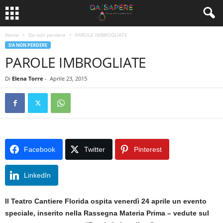
Home
Da non perdere
PAROLE IMBROGLIATE
DA NON PERDERE
PAROLE IMBROGLIATE
Di
Elena Torre
-
Aprile 23, 2015
Facebook
Twitter
Pinterest
LinkedIn
Il Teatro Cantiere Florida ospita venerdì 24 aprile un evento
speciale, inserito nella Rassegna Materia Prima – vedute sul