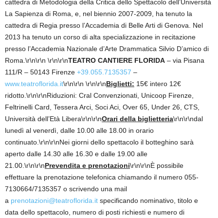
cattedra di Metodologia della Critica dello Spettacolo dell’Università
La Sapienza di Roma, e, nel biennio 2007-2009, ha tenuto la
cattedra di Regia presso l’Accademia di Belle Arti di Genova. Nel
2013 ha tenuto un corso di alta specializzazione in recitazione
presso l’Accademia Nazionale d’Arte Drammatica Silvio D’amico di
Roma.\r\n\r\n \r\n\r\n
TEATRO CANTIERE FLORIDA
– via Pisana
111/R – 50143 Firenze
+39.055.7135357
–
www.teatroflorida.it
\r\n\r\n \r\n\r\n
Biglietti:
15€ intero 12€
ridotto.\r\n\r\nRiduzioni: Cral Convenzionati, Unicoop Firenze,
Feltrinelli Card, Tessera Arci, Soci Aci, Over 65, Under 26, CTS,
Università dell’Età Libera\r\n\r\n
Orari della biglietteria
\r\n\r\ndal
lunedì al venerdì, dalle 10.00 alle 18.00 in orario
continuato.\r\n\r\nNei giorni dello spettacolo il botteghino sarà
aperto dalle 14.30 alle 16.30 e dalle 19.00 alle
21.00.\r\n\r\n
Prevendita e prenotazioni
\r\n\r\nÈ possibile
effettuare la prenotazione telefonica chiamando il numero 055-
7130664/7135357 o scrivendo una mail
a
prenotazioni@teatroflorida.it
specificando nominativo, titolo e
data dello spettacolo, numero di posti richiesti e numero di