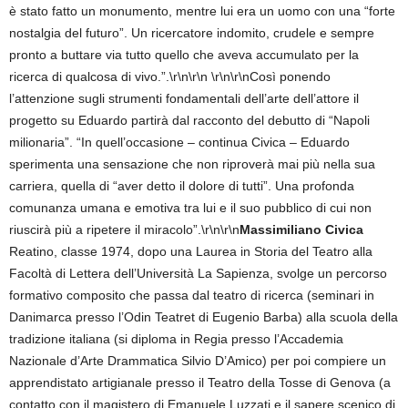
è stato fatto un monumento, mentre lui era un uomo con una “forte
nostalgia del futuro”. Un ricercatore indomito, crudele e sempre
pronto a buttare via tutto quello che aveva accumulato per la
ricerca di qualcosa di vivo.”.\r\n\r\n \r\n\r\nCosì ponendo
l’attenzione sugli strumenti fondamentali dell’arte dell’attore il
progetto su Eduardo partirà dal racconto del debutto di “Napoli
milionaria”. “In quell’occasione – continua Civica – Eduardo
sperimenta una sensazione che non riproverà mai più nella sua
carriera, quella di “aver detto il dolore di tutti”. Una profonda
comunanza umana e emotiva tra lui e il suo pubblico di cui non
riuscirà più a ripetere il miracolo”.\r\n\r\n
Massimiliano Civica
Reatino, classe 1974, dopo una Laurea in Storia del Teatro alla
Facoltà di Lettera dell’Università La Sapienza, svolge un percorso
formativo composito che passa dal teatro di ricerca (seminari in
Danimarca presso l’Odin Teatret di Eugenio Barba) alla scuola della
tradizione italiana (si diploma in Regia presso l’Accademia
Nazionale d’Arte Drammatica Silvio D’Amico) per poi compiere un
apprendistato artigianale presso il Teatro della Tosse di Genova (a
contatto con il magistero di Emanuele Luzzati e il sapere scenico di