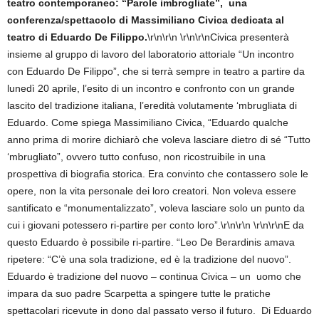
teatro contemporaneo: “Parole imbrogliate”, una
conferenza/spettacolo di Massimiliano Civica dedicata al
teatro di Eduardo De Filippo.
\r\n\r\n \r\n\r\nCivica presenterà
insieme al gruppo di lavoro del laboratorio attoriale “Un incontro
con Eduardo De Filippo”, che si terrà sempre in teatro a partire da
lunedì 20 aprile, l’esito di un incontro e confronto con un grande
lascito del tradizione italiana, l’eredità volutamente ‘mbrugliata di
Eduardo. Come spiega Massimiliano Civica, “Eduardo qualche
anno prima di morire dichiarò che voleva lasciare dietro di sé “Tutto
‘mbrugliato”, ovvero tutto confuso, non ricostruibile in una
prospettiva di biografia storica. Era convinto che contassero sole le
opere, non la vita personale dei loro creatori. Non voleva essere
santificato e “monumentalizzato”, voleva lasciare solo un punto da
cui i giovani potessero ri-partire per conto loro”.\r\n\r\n \r\n\r\nE da
questo Eduardo è possibile ri-partire. “Leo De Berardinis amava
ripetere: “C’è una sola tradizione, ed è la tradizione del nuovo”.
Eduardo è tradizione del nuovo – continua Civica – un uomo che
impara da suo padre Scarpetta a spingere tutte le pratiche
spettacolari ricevute in dono dal passato verso il futuro. Di Eduardo