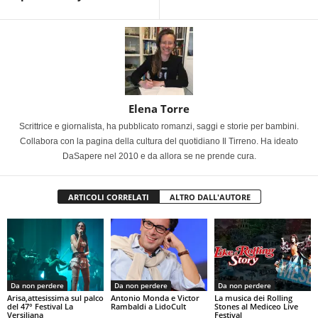
Elena Torre
Scrittrice e giornalista, ha pubblicato romanzi, saggi e storie per bambini.
Collabora con la pagina della cultura del quotidiano Il Tirreno. Ha ideato
DaSapere nel 2010 e da allora se ne prende cura.
ARTICOLI CORRELATI
ALTRO DALL'AUTORE
Da non perdere
Da non perdere
Da non perdere
Arisa,attesissima sul palco
Antonio Monda e Victor
La musica dei Rolling
del 47° Festival La
Rambaldi a LidoCult
Stones al Mediceo Live
Versiliana
Festival