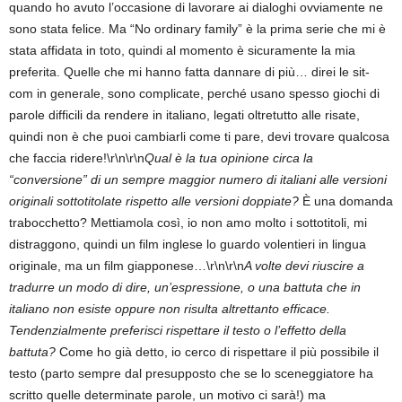
quando ho avuto l’occasione di lavorare ai dialoghi ovviamente ne
sono stata felice. Ma “No ordinary family” è la prima serie che mi è
stata affidata in toto, quindi al momento è sicuramente la mia
preferita. Quelle che mi hanno fatta dannare di più… direi le sit-
com in generale, sono complicate, perché usano spesso giochi di
parole difficili da rendere in italiano, legati oltretutto alle risate,
quindi non è che puoi cambiarli come ti pare, devi trovare qualcosa
che faccia ridere!\r\n\r\n
Qual è la tua opinione circa la
“conversione” di un sempre maggior numero di italiani alle versioni
originali sottotitolate rispetto alle versioni doppiate?
È una domanda
trabocchetto? Mettiamola così, io non amo molto i sottotitoli, mi
distraggono, quindi un film inglese lo guardo volentieri in lingua
originale, ma un film giapponese…\r\n\r\n
A volte devi riuscire a
tradurre un modo di dire, un’espressione, o una battuta che in
italiano non esiste oppure non risulta altrettanto efficace.
Tendenzialmente preferisci rispettare il testo o l’effetto della
battuta?
Come ho già detto, io cerco di rispettare il più possibile il
testo (parto sempre dal presupposto che se lo sceneggiatore ha
scritto quelle determinate parole, un motivo ci sarà!) ma