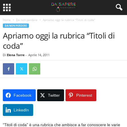
Home
Da non perdere
Apriamo oggi la rubrica “Titoli di coda”
DA NON PERDERE
Apriamo oggi la rubrica “Titoli di
coda”
Di
Elena Torre
-
Aprile 14, 2011
Facebook
Twitter
Pinterest
LinkedIn
“Titoli di coda” è una rubrica che ambisce a far conoscere le varie