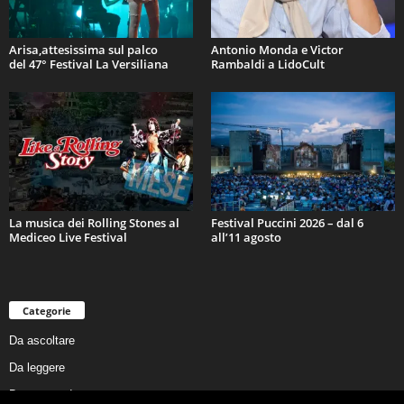
Arisa,attesissima sul palco
Antonio Monda e Victor
del 47° Festival La Versiliana
Rambaldi a LidoCult
La musica dei Rolling Stones al
Festival Puccini 2026 – dal 6
Mediceo Live Festival
all’11 agosto
Categorie
Da ascoltare
Da leggere
Da non perdere