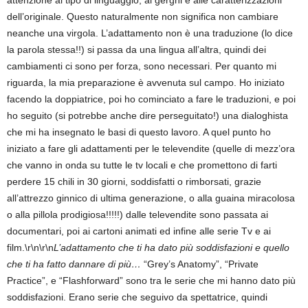
attenzione al tipo di linguaggio, ai gerghi e alle caratterizzazioni
dell’originale. Questo naturalmente non significa non cambiare
neanche una virgola. L’adattamento non è una traduzione (lo dice
la parola stessa!!) si passa da una lingua all’altra, quindi dei
cambiamenti ci sono per forza, sono necessari. Per quanto mi
riguarda, la mia preparazione è avvenuta sul campo. Ho iniziato
facendo la doppiatrice, poi ho cominciato a fare le traduzioni, e poi
ho seguito (si potrebbe anche dire perseguitato!) una dialoghista
che mi ha insegnato le basi di questo lavoro. A quel punto ho
iniziato a fare gli adattamenti per le televendite (quelle di mezz’ora
che vanno in onda su tutte le tv locali e che promettono di farti
perdere 15 chili in 30 giorni, soddisfatti o rimborsati, grazie
all’attrezzo ginnico di ultima generazione, o alla guaina miracolosa
o alla pillola prodigiosa!!!!!) dalle televendite sono passata ai
documentari, poi ai cartoni animati ed infine alle serie Tv e ai
film.\r\n\r\n
L’adattamento che ti ha dato più soddisfazioni e quello
che ti ha fatto dannare di più…
“Grey’s Anatomy”, “Private
Practice”, e “Flashforward” sono tra le serie che mi hanno dato più
soddisfazioni. Erano serie che seguivo da spettatrice, quindi