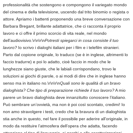
professionalità che sostengono e compongono il variegato mondo
del cinema e della televisione, uscendo dal trito binomio o regista o
attore. Apriamo i battenti proponendo una breve conversazione con
Barbara Bregant, brillante adattatrice, che ci racconta il proprio
lavoro e ci offre il primo scorcio di vita reale, nel mondo
dell’audiovisivo.\r\n\r\n
Potresti spiegarci in cosa consiste il tuo
lavoro?
Io scrivo i dialoghi italiani per i film e i telefilm stranieri.
Parto dal copione originale, lo traduco (se è in inglese, altrimenti lo
faccio tradurre) e poi lo adatto, cioè faccio in modo che le
lunghezze siano giuste, che le labiali corrispondano, trovo le
soluzioni ai giochi di parole, o ai modi di dire che in inglese hanno
senso ma in italiano no.\r\n\r\n
Quali sono le qualità di un bravo
dialoghista? Che tipo di preparazione richiede il tuo lavoro?
A mio
parere un bravo dialoghista deve innanzitutto conoscere l’italiano.
Può sembrare un’ovvietà, ma non è poi così scontato, credimi! Io
non amo stravolgere i testi, credo che la bravura di un dialoghista
stia anche in questo, nel fare il possibile per aderire all’originale, in
modo da restituire l’atmosfera dell’opera che adatta, facendo