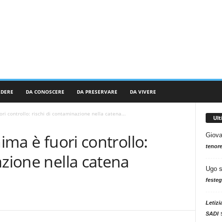
RDERE
DA CONOSCERE
DA PRESERVARE
DA VIVERE
ori controllo: rischi di contaminazione nella catena...
Ul
hima è fuori controllo:
Giova
tenore
azione nella catena
Ugo
festeg
Letizi
SADI