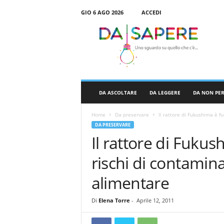
GIO 6 AGO 2026
ACCEDI
D
a
S
a
p
e
r
DA ASCOLTARE
DA LEGGERE
DA NON PE
e
Home
Da preservare
Il rattore di Fukushima è fu
DA PRESERVARE
Il rattore di Fukus
rischi di contamin
alimentare
Di
Elena Torre
-
Aprile 12, 2011