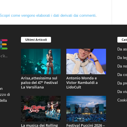
Scopri come vengono elaborati i dati derivati dai commenti
.
Ultimi Articoli
Cat
Da as
Da le
Da no
Da co
Arisa,attesissima sul
Antonio Monda e
palco del 47° Festival
Victor Rambaldi a
Da pr
La Versiliana
LidoCult
on
Da vi
zzo di
Cooki
della
La musica dei Rolling
Festival Puccini 2026 –