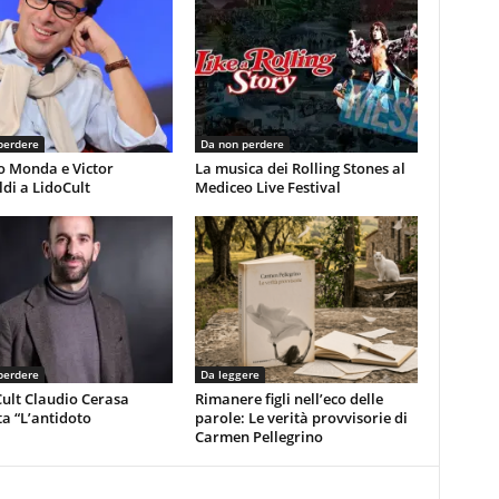
perdere
Da non perdere
o Monda e Victor
La musica dei Rolling Stones al
di a LidoCult
Mediceo Live Festival
perdere
Da leggere
ult Claudio Cerasa
Rimanere figli nell’eco delle
a “L’antidoto
parole: Le verità provvisorie di
Carmen Pellegrino