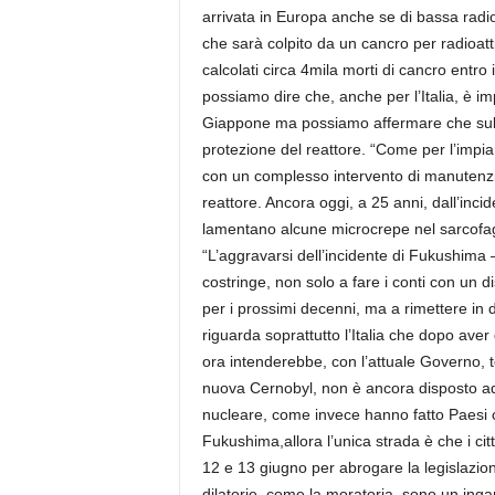
arrivata in Europa anche se di bassa radio
che sarà colpito da un cancro per radioatt
calcolati circa 4mila morti di cancro entro 
possiamo dire che, anche per l’Italia, è imp
Giappone ma possiamo affermare che sul lun
protezione del reattore. “Come per l’impi
con un complesso intervento di manutenzio
reattore. Ancora oggi, a 25 anni, dall’incid
lamentano alcune microcrepe nel sarcofago 
“L’aggravarsi dell’incidente di Fukushima 
costringe, non solo a fare i conti con un d
per i prossimi decenni, ma a rimettere in d
riguarda soprattutto l’Italia che dopo ave
ora intenderebbe, con l’attuale Governo, t
nuova Cernobyl, non è ancora disposto ad 
nucleare, come invece hanno fatto Paesi 
Fukushima,allora l’unica strada è che i cit
12 e 13 giugno per abrogare la legislazion
dilatorie, come la moratoria, sono un inga