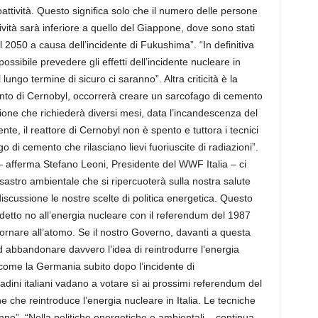
attività. Questo significa solo che il numero delle persone
ività sarà inferiore a quello del Giappone, dove sono stati
il 2050 a causa dell’incidente di Fukushima”. “In definitiva
ossibile prevedere gli effetti dell’incidente nucleare in
go termine di sicuro ci saranno”. Altra criticità è la
anto di Cernobyl, occorrerà creare un sarcofago di cemento
ne che richiederà diversi mesi, data l’incandescenza del
ente, il reattore di Cernobyl non è spento e tuttora i tecnici
di cemento che rilasciano lievi fuoriuscite di radiazioni”.
– afferma Stefano Leoni, Presidente del WWF Italia – ci
isastro ambientale che si ripercuoterà sulla nostra salute
iscussione le nostre scelte di politica energetica. Questo
r detto no all’energia nucleare con il referendum del 1987
ornare all’atomo. Se il nostro Governo, davanti a questa
abbandonare davvero l’idea di reintrodurre l’energia
come la Germania subito dopo l’incidente di
tadini italiani vadano a votare sì ai prossimi referendum del
e che reintroduce l’energia nucleare in Italia. Le tecniche
nno”. “Nella politiche energetiche e ambientali – continua