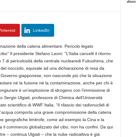
disco
interest
LinkedIn
minazione della catena alimentare. Pericolo legato
bo” Il presidente Stefano Leoni: “L’Italia cancelli il ritorno
llo 7 di pericolosità della centrale nuclearedi Fukushima, che
e del nocciolo, equivale ad una dichiarazione di resa da
il Governo giapponese, non nasconde più che la situazione
restare né la fusione né la contaminazione, anche per chi è
congiurare è un’esplosione di idrogeno con l’immissione di
tto Sergio Ulgiati, professore di Chimica dell’Università
scientifico di WWF Italia. “Il rilascio dei radionuclidi di
ll’acqua comporta una grave compromissione della catena
ee geografiche limitrofe, come ad esempio la Cina e la
 il commercio globalizzato del cibo, non ha confini. Da qui
tre – continua Ulgiati – che la nube radioattiva è già