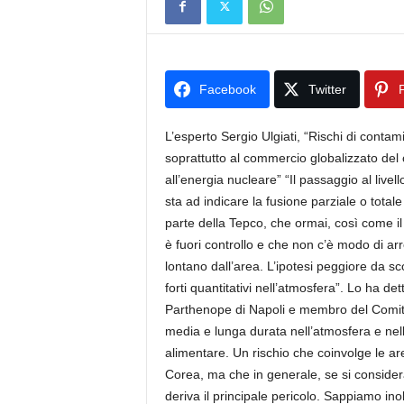
Facebook
Twitter
P
L’esperto Sergio Ulgiati, “Rischi di conta
soprattutto al commercio globalizzato del ci
all’energia nucleare” “Il passaggio al live
sta ad indicare la fusione parziale o total
parte della Tepco, che ormai, così come 
è fuori controllo e che non c’è modo di ar
lontano dall’area. L’ipotesi peggiore da s
forti quantitativi nell’atmosfera”. Lo ha de
Parthenope di Napoli e membro del Comitato 
media e lunga durata nell’atmosfera e ne
alimentare. Un rischio che coinvolge le ar
Corea, ma che in generale, se si considera
deriva il principale pericolo. Sappiamo inol