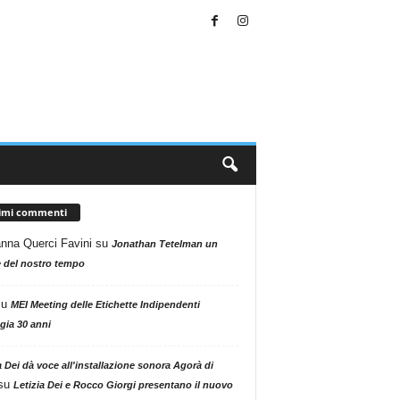
timi commenti
nna Querci Favini
su
Jonathan Tetelman un
 del nostro tempo
su
MEI Meeting delle Etichette Indipendenti
gia 30 anni
a Dei dà voce all'installazione sonora Agorà di
su
Letizia Dei e Rocco Giorgi presentano il nuovo