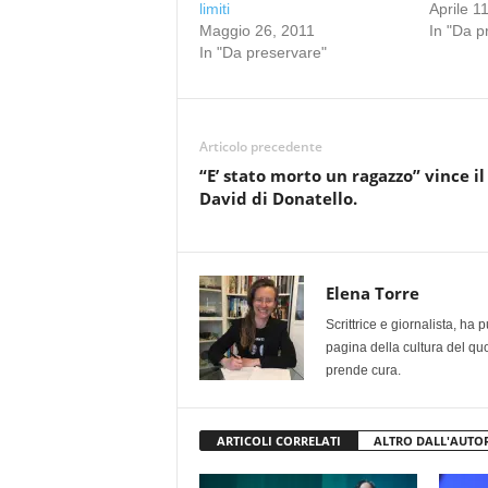
limiti
Aprile 1
Maggio 26, 2011
In "Da p
In "Da preservare"
Articolo precedente
“E’ stato morto un ragazzo” vince il
David di Donatello.
Elena Torre
Scrittrice e giornalista, ha
pagina della cultura del qu
prende cura.
ARTICOLI CORRELATI
ALTRO DALL'AUTO