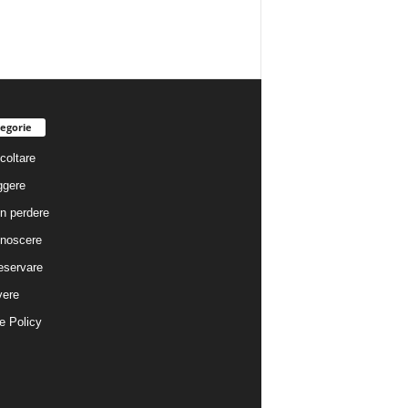
egorie
coltare
ggere
n perdere
noscere
eservare
vere
e Policy