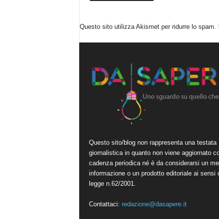
Questo sito utilizza Akismet per ridurre lo spam.
Questo sito/blog non rappresenta una testata
giornalistica in quanto non viene aggiornato c
cadenza periodica né è da considerarsi un me
informazione o un prodotto editoriale ai sensi 
legge n.62/2001.
Contattaci:
redazione@dasapere.it