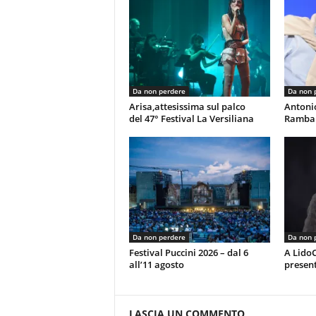
Da non perdere
Da non 
Arisa,attesissima sul palco
Antoni
del 47° Festival La Versiliana
Rambal
Da non perdere
Da non 
Festival Puccini 2026 – dal 6
A LidoC
all’11 agosto
present
LASCIA UN COMMENTO