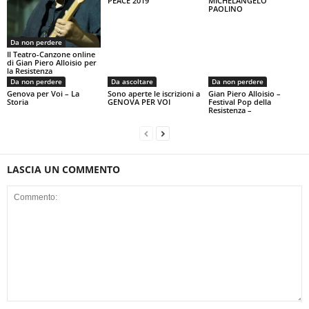
PEACE 2019
MICHELANGELO
PAOLINO
Da non perdere
Il Teatro-Canzone online
di Gian Piero Alloisio per
la Resistenza
Da non perdere
Da ascoltare
Da non perdere
Genova per Voi – La
Sono aperte le iscrizioni a
Gian Piero Alloisio –
Storia
GENOVA PER VOI
Festival Pop della
Resistenza –
LASCIA UN COMMENTO