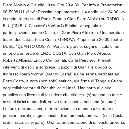
Piero Alloisio e Claudio Lizza. Ore 20 e 30. Per Info e Prenotazioni:
06-5998111.\r\n\r\nProssimi appuntamenti: il 4 aprile, alle 24.00, va
in onda l’intervista di Paolo Prato a Gian Piero Alloisio su RADIO IN
BLU (“IN BLU Classica”).\r\n\r\n4) E infine vi segnalo la
partecipazione, come Ospite, di Gian Piero Alloisio a: Una serata a
teatro dedicata a Enzo Costa, GENOVA, 4 aprile ore 20.30 Teatro
DUSE. “QUANTO COSTA!” Pensieri, parole, sogni e incubi di un
umorista umorale di ENZO COSTA, Con Gian Piero Alloisio,
Roberta Alloisio, Enrico Campanati, Carla Peirolero. Previsti
interventi di ospiti a sorpresa. Canzoni di Gian Piero Alloisio.
Ingresso libero.\r\n\r\n”Quanto Costa!” è una serata dedicata ad
Enzo Costa, autore (non solo) satirico, già firma di Tango e Cuore,
oggi collaboratore di Repubblica e Unità. Una sorta di diario
pubblico con licenza di far ridere che riflette e (s)ragiona su fatti e
misfatti italici e mondiali, senza fare sconti a nessuno (o quasi).
Letture, declamazioni, interpretazioni più o meno azzardate di
pensieri, parole, sogni e incubi di un umorista umorale (così Costa
si definisce, se vi pare). Una rappresentazione di un vasto universo