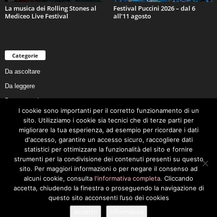
La musica dei Rolling Stones al
Festival Puccini 2026 – dal 6
Mediceo Live Festival
all’11 agosto
Categorie
Da ascoltare
Da leggere
Da non perdere
I cookie sono importanti per il corretto funzionamento di un
Da conoscere
sito. Utilizziamo i cookie sia tecnici che di terze parti per
migliorare la tua esperienza, ad esempio per ricordare i dati
Da preservare
d'accesso, garantire un accesso sicuro, raccogliere dati
Da vivere
statistici per ottimizzare la funzionalità del sito e fornire
strumenti per la condivisione dei contenuti presenti su questo
Cookie Policy
sito. Per maggiori informazioni o per negare il consenso ad
alcuni cookie, consulta
l'informativa completa
. Cliccando
accetta, chiudendo la finestra o proseguendo la navigazione di
questo sito acconsenti l’uso dei cookies
Privacy Policy
Cookie Policy
Accetto
Informativa
© 2026