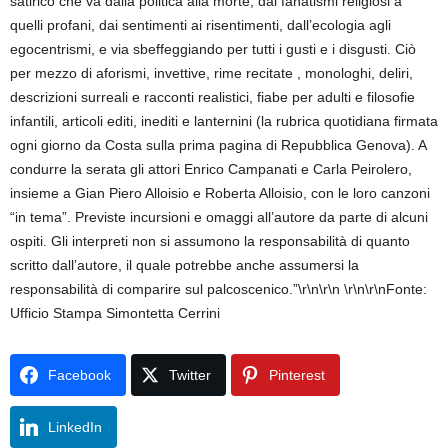
satirico che va dalla politica alla morte, dai fanatismi religiosi a
quelli profani, dai sentimenti ai risentimenti, dall’ecologia agli
egocentrismi, e via sbeffeggiando per tutti i gusti e i disgusti. Ciò
per mezzo di aforismi, invettive, rime recitate , monologhi, deliri,
descrizioni surreali e racconti realistici, fiabe per adulti e filosofie
infantili, articoli editi, inediti e lanternini (la rubrica quotidiana firmata
ogni giorno da Costa sulla prima pagina di Repubblica Genova). A
condurre la serata gli attori Enrico Campanati e Carla Peirolero,
insieme a Gian Piero Alloisio e Roberta Alloisio, con le loro canzoni
“in tema”. Previste incursioni e omaggi all’autore da parte di alcuni
ospiti. Gli interpreti non si assumono la responsabilità di quanto
scritto dall’autore, il quale potrebbe anche assumersi la
responsabilità di comparire sul palcoscenico.”\r\n\r\n \r\n\r\nFonte:
Ufficio Stampa Simontetta Cerrini
Facebook
Twitter
Pinterest
LinkedIn