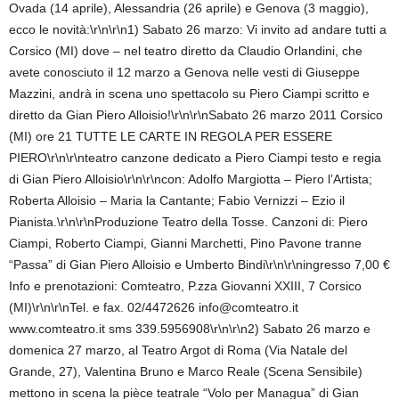
Ovada (14 aprile), Alessandria (26 aprile) e Genova (3 maggio),
ecco le novità:\r\n\r\n1) Sabato 26 marzo: Vi invito ad andare tutti a
Corsico (MI) dove – nel teatro diretto da Claudio Orlandini, che
avete conosciuto il 12 marzo a Genova nelle vesti di Giuseppe
Mazzini, andrà in scena uno spettacolo su Piero Ciampi scritto e
diretto da Gian Piero Alloisio!\r\n\r\nSabato 26 marzo 2011 Corsico
(MI) ore 21 TUTTE LE CARTE IN REGOLA PER ESSERE
PIERO\r\n\r\nteatro canzone dedicato a Piero Ciampi testo e regia
di Gian Piero Alloisio\r\n\r\ncon: Adolfo Margiotta – Piero l’Artista;
Roberta Alloisio – Maria la Cantante; Fabio Vernizzi – Ezio il
Pianista.\r\n\r\nProduzione Teatro della Tosse. Canzoni di: Piero
Ciampi, Roberto Ciampi, Gianni Marchetti, Pino Pavone tranne
“Passa” di Gian Piero Alloisio e Umberto Bindi\r\n\r\ningresso 7,00 €
Info e prenotazioni: Comteatro, P.zza Giovanni XXIII, 7 Corsico
(MI)\r\n\r\nTel. e fax. 02/4472626 info@comteatro.it
www.comteatro.it sms 339.5956908\r\n\r\n2) Sabato 26 marzo e
domenica 27 marzo, al Teatro Argot di Roma (Via Natale del
Grande, 27), Valentina Bruno e Marco Reale (Scena Sensibile)
mettono in scena la pièce teatrale “Volo per Managua” di Gian