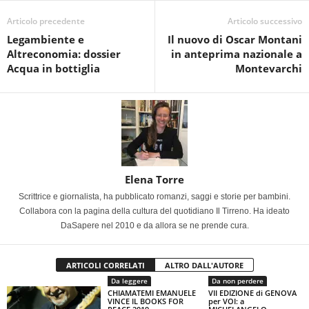
Articolo precedente
Articolo successivo
Legambiente e
Il nuovo di Oscar Montani
Altreconomia: dossier
in anteprima nazionale a
Acqua in bottiglia
Montevarchi
Elena Torre
Scrittrice e giornalista, ha pubblicato romanzi, saggi e storie per bambini.
Collabora con la pagina della cultura del quotidiano Il Tirreno. Ha ideato
DaSapere nel 2010 e da allora se ne prende cura.
ARTICOLI CORRELATI
ALTRO DALL'AUTORE
Da leggere
Da non perdere
CHIAMATEMI EMANUELE
VII EDIZIONE di GENOVA
VINCE IL BOOKS FOR
per VOI: a