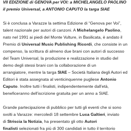
VII EDIZIONE di GENOVA per VOI: a MICHELANGELO PAOLINO
il premio Universal, a ANTONIO CAPUTO la targa SIAE
Si è conclusa a Varazze la settima Edizione di “Genova per Voi”,
talent nazionale per autori di canzoni. A
Michelangelo Paolino
,
nato nel 1991 ai piedi del Monte Vulture, in Basilicata, è andato il
Premio di
Universal Music Publishing Ricordi
, che consiste in un
compenso, la scrittura di almeno due brani con autori di successo
del Team Universal, la produzione e realizzazione in studio del
demo degli stessi brani con la collaborazione di un
arrangiatore, mentre la targa
SIAE
– Società Italiana degli Autori ed
Editori è stata assegnata al venticinquenne pugliese
Antonio
Caputo
. Inoltre tutti i finalisti, indipendentemente dall’età,
beneficeranno dell’iscrizione gratuita per un anno a SIAE.
Grande partecipazione di pubblico per tutti gli eventi che si sono
svolti a Varazze: mercoledì 18 settembre
Luca Galtieri
, inviato
di
Striscia la Notizia
, ha presentato gli otto
Autori
finalisti
selezionati fra più di 300 candidati in tutto il territorio