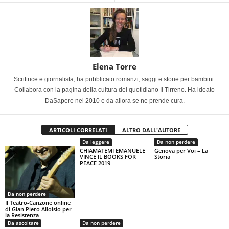
Elena Torre
Scrittrice e giornalista, ha pubblicato romanzi, saggi e storie per bambini.
Collabora con la pagina della cultura del quotidiano Il Tirreno. Ha ideato
DaSapere nel 2010 e da allora se ne prende cura.
ARTICOLI CORRELATI
ALTRO DALL'AUTORE
Da leggere
Da non perdere
CHIAMATEMI EMANUELE
Genova per Voi – La
VINCE IL BOOKS FOR
Storia
PEACE 2019
Da non perdere
Il Teatro-Canzone online
di Gian Piero Alloisio per
la Resistenza
Da ascoltare
Da non perdere