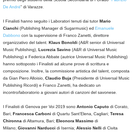
De André
” di Varazze.
I Finalisti hanno seguito i Laboratori tenuti dai tutor
Mario
Cianchi
(Publishing Manager di Sugarmusic) ed
Emanuele
Dabbono
con la supervisione di Franco Zanetti, direttore
organizzativo del talent.
Klaus Bonoldi
(A&R senior di Universal
Music Publishing),
Lucrezia Savino
(A&R di Universal Music
Publishing) e Federica Abbate (autrice Universal Music Publishing)
hanno sottoposto i Finalisti ad alcune prove di scrittura e
composizione. Inoltre, la commissione artistica del talent, composta
da Gian Piero Alloisio,
Claudio Buja
(Presidente di Universal Music
Publishing Ricordi) e Franco Zanetti, ha dedicato un
incontro/laboratorio a giovani autori di canzoni del savonese.
I Finalisti di Genova per Voi 2019 sono
Antonio Caputo
di Corato,
Bari;
Francesca Carboni
di Quartu Sant’Elena, Cagliari;
Teresa
Chironna
di Altamura, Bari;
Eleonora Massimo
di
Milano;
Giovanni Narducci
di Isernia;
Alessio Nelli
di Civita