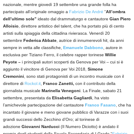
nazionale, mentre giovedì 19 settembre una grande folla ha
partecipato all’originale omaggio a
Fabrizio De André
“
All’ombra
dell’ultimo sole”
ideato dal drammaturgo e cantautore
Gian Piero
Alloisio
, direttore artistico del talent, che ha portato più di cento
artisti sulla spiaggia della cittadina rivierasca. Venerdì 20
settembre
Federica Abbate
, autrice di innumerevoli hit, da anni
sempre in vetta alle classifiche,
Emanuele Dabbono
, autore in
esclusiva per Tiziano Ferro, il celebre rapper torinese
Willie
Peyote –
i principali autori scoperti da Genova per Voi – cui si è
aggiunto il vincitore di Genova per Voi 2018,
Simone
Cremonini
,
sono stati protagonisti di un incontro musicale con il
direttore di
Rockol.it
,
Franco Zanetti,
con il contributo della
giornalista musicale
Marinella Venegoni
. La Finale, sabato 21
settembre, presentata da
Elisabetta Gagliardi
, ha visto
l’amichevole partecipazione del cantautore
Franco Fasano
, che ha
incantato il giovane e meno giovane pubblico di Varazze con i suoi
grandi successi dello Zecchino d’Oro; al torinese di
adozione
Giovanni Narducci
(Il Numero Diciotto) è andato il
premio degli studenti della Scuola Secondaria di I Grado “
Fabrizio