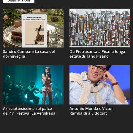
Ultimi Articoli
Sandro Campani La casa del
Da Pietrasanta a Pisa:la lunga
dormiveglia
estate di Tano Pisano
Arisa,attesissima sul palco
Antonio Monda e Victor
del 47° Festival La Versiliana
Rambaldi a LidoCult