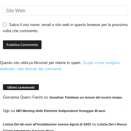
Salva il mio nome, email e sito web in questo browser per la prossima
volta che commento.
Questo sito utilizza Akismet per ridurre lo spam.
Scopri come vengono
elaborati i dati derivati dai commenti
.
Ultimi commenti
Giovanna Querci Favini
su
Jonathan Tetelman un tenore del nostro tempo
Ugo
su
MEI Meeting delle Etichette Indipendenti festeggia 30 anni
su
Letizia Dei dà voce all'installazione sonora Agorà di SADI
Letizia Dei e Rocco
Giorgi presentano il nuovo disco