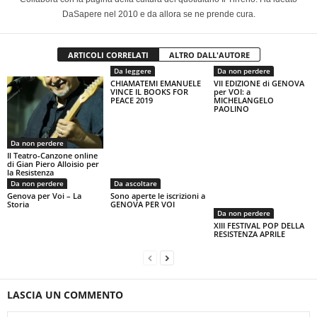
DaSapere nel 2010 e da allora se ne prende cura.
ARTICOLI CORRELATI
ALTRO DALL'AUTORE
Da leggere
Da non perdere
CHIAMATEMI EMANUELE
VII EDIZIONE di GENOVA
VINCE IL BOOKS FOR
per VOI: a
PEACE 2019
MICHELANGELO
PAOLINO
Da non perdere
Il Teatro-Canzone online
di Gian Piero Alloisio per
la Resistenza
Da non perdere
Da ascoltare
Genova per Voi – La
Sono aperte le iscrizioni a
Storia
GENOVA PER VOI
Da non perdere
XIII FESTIVAL POP DELLA
RESISTENZA APRILE
LASCIA UN COMMENTO