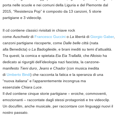
porta nelle scuole e nei comuni della Liguria e del Piemonte dal
2015, “Resistenza Pop” è composto da 13 canzoni, 5 storie
partigiane e 3 videoclip.
Il cd contiene classici rivisitati in chiave rock
come
Auschwitz
di
Francesco Guccini
o
La libertà
di
Giorgio Gaber
,
canzoni partigiane riscoperte, come
Dalle belle città
(nata
alla Benedicta) o
La Badoglieide
, e brani inediti su temi d’attualità.
Tra questi, la comica e spietata
Eia Eia Trallallà
, che Alloisio ha
dedicato ai rigurgiti dell’ideologia nazi fascista, la canzone-
manifesto
Tieni duro
,
Jeans e Chador
(con musica inedita
di
Umberto Bindi
) che racconta la fatica e la speranza di una
“nuova italiana” e l’apparentemente incongrua ma
essenziale
Chiara Luce
.
Il dvd contiene cinque storie partigiane – eroiche, commoventi,
emozionanti – raccontate dagli stessi protagonisti e tre videoclip.
Un docufilm, anche musicale, per raccontare con linguaggi nuovi il
nostro passato.