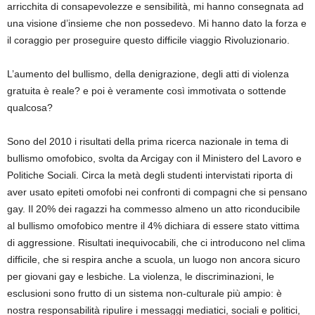
arricchita di consapevolezze e sensibilità, mi hanno consegnata ad
una visione d’insieme che non possedevo. Mi hanno dato la forza e
il coraggio per proseguire questo difficile viaggio Rivoluzionario.
L’aumento del bullismo, della denigrazione, degli atti di violenza
gratuita è reale? e poi è veramente così immotivata o sottende
qualcosa?
Sono del 2010 i risultati della prima ricerca nazionale in tema di
bullismo omofobico, svolta da Arcigay con il Ministero del Lavoro e
Politiche Sociali. Circa la metà degli studenti intervistati riporta di
aver usato epiteti omofobi nei confronti di compagni che si pensano
gay. Il 20% dei ragazzi ha commesso almeno un atto riconducibile
al bullismo omofobico mentre il 4% dichiara di essere stato vittima
di aggressione. Risultati inequivocabili, che ci introducono nel clima
difficile, che si respira anche a scuola, un luogo non ancora sicuro
per giovani gay e lesbiche. La violenza, le discriminazioni, le
esclusioni sono frutto di un sistema non-culturale più ampio: è
nostra responsabilità ripulire i messaggi mediatici, sociali e politici,