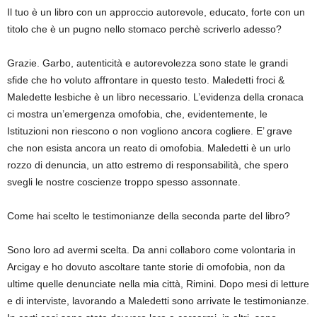
Il tuo è un libro con un approccio autorevole, educato, forte con un
titolo che è un pugno nello stomaco perchè scriverlo adesso?
Grazie. Garbo, autenticità e autorevolezza sono state le grandi
sfide che ho voluto affrontare in questo testo. Maledetti froci &
Maledette lesbiche è un libro necessario. L’evidenza della cronaca
ci mostra un’emergenza omofobia, che, evidentemente, le
Istituzioni non riescono o non vogliono ancora cogliere. E’ grave
che non esista ancora un reato di omofobia. Maledetti è un urlo
rozzo di denuncia, un atto estremo di responsabilità, che spero
svegli le nostre coscienze troppo spesso assonnate.
Come hai scelto le testimonianze della seconda parte del libro?
Sono loro ad avermi scelta. Da anni collaboro come volontaria in
Arcigay e ho dovuto ascoltare tante storie di omofobia, non da
ultime quelle denunciate nella mia città, Rimini. Dopo mesi di letture
e di interviste, lavorando a Maledetti sono arrivate le testimonianze.