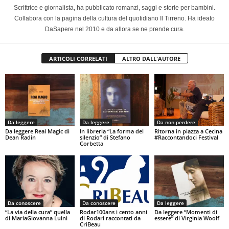
Scrittrice e giornalista, ha pubblicato romanzi, saggi e storie per bambini.
Collabora con la pagina della cultura del quotidiano Il Tirreno. Ha ideato
DaSapere nel 2010 e da allora se ne prende cura.
ARTICOLI CORRELATI
ALTRO DALL'AUTORE
Da leggere
Da leggere
Da non perdere
Da leggere Real Magic di
In libreria “La forma del
Ritorna in piazza a Cecina
Dean Radin
silenzio” di Stefano
#Raccontandoci Festival
Corbetta
Da conoscere
Da conoscere
Da leggere
“La via della cura” quella
Rodar100ans i cento anni
Da leggere “Momenti di
di MariaGiovanna Luini
di Rodari raccontati da
essere” di Virginia Woolf
CriBeau