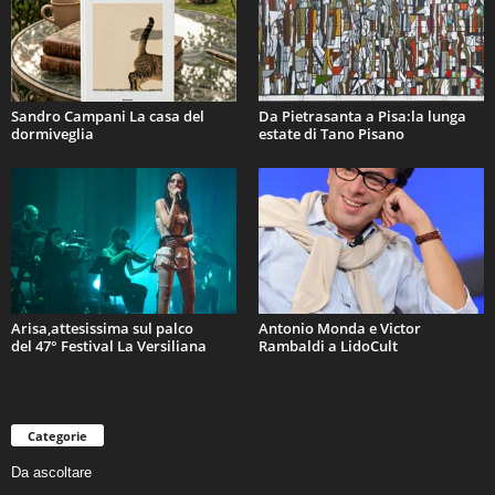
Sandro Campani La casa del
Da Pietrasanta a Pisa:la lunga
dormiveglia
estate di Tano Pisano
Arisa,attesissima sul palco
Antonio Monda e Victor
del 47° Festival La Versiliana
Rambaldi a LidoCult
Categorie
Da ascoltare