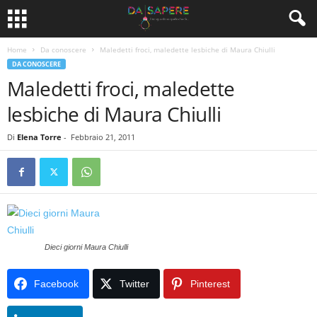
Home
Da conoscere
Maledetti froci, maledette lesbiche di Maura Chiulli
DA CONOSCERE
Maledetti froci, maledette
lesbiche di Maura Chiulli
Di
Elena Torre
-
Febbraio 21, 2011
Dieci giorni Maura Chiulli
Facebook
Twitter
Pinterest