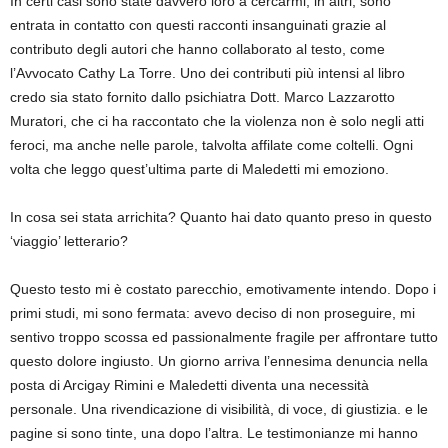
In certi casi sono state davvero loro a cercarmi, in altri, sono
entrata in contatto con questi racconti insanguinati grazie al
contributo degli autori che hanno collaborato al testo, come
l’Avvocato Cathy La Torre. Uno dei contributi più intensi al libro
credo sia stato fornito dallo psichiatra Dott. Marco Lazzarotto
Muratori, che ci ha raccontato che la violenza non è solo negli atti
feroci, ma anche nelle parole, talvolta affilate come coltelli. Ogni
volta che leggo quest’ultima parte di Maledetti mi emoziono.
In cosa sei stata arrichita? Quanto hai dato quanto preso in questo
‘viaggio’ letterario?
Questo testo mi è costato parecchio, emotivamente intendo. Dopo i
primi studi, mi sono fermata: avevo deciso di non proseguire, mi
sentivo troppo scossa ed passionalmente fragile per affrontare tutto
questo dolore ingiusto. Un giorno arriva l’ennesima denuncia nella
posta di Arcigay Rimini e Maledetti diventa una necessità
personale. Una rivendicazione di visibilità, di voce, di giustizia. e le
pagine si sono tinte, una dopo l’altra. Le testimonianze mi hanno