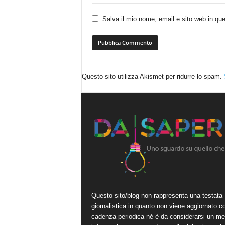
Salva il mio nome, email e sito web in q
Questo sito utilizza Akismet per ridurre lo spam.
Questo sito/blog non rappresenta una testata
giornalistica in quanto non viene aggiornato c
cadenza periodica né è da considerarsi un me