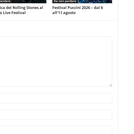
perdere
Da non perdere
ca dei Rolling Stones al
Festival Puccini 2026 – dal 6
 Live Festival
all’11 agosto