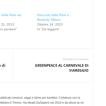
 nella Rete ad
Racconti nella Rete a
Bookcity Milano
 31, 2013
Ottobre 14, 2023
on perdere"
In "Da leggere"
Articolo successivo
 di
GREENPEACE AL CARNEVALE DI
VIAREGGIO
 pubblicato romanzi, saggi e storie per bambini. Collabora con la
otidiano Il Tirreno. Ha ideato DaSapere nel 2010 e da allora se ne