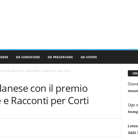
RDERE
DA CONOSCERE
DA PRESERVARE
DA VIVERE
premio Racconti nella Rete e Racconti per Corti
Ul
anese con il premio
Giova
tenore
 e Racconti per Corti
Ugo
festeg
Letizi
SADI