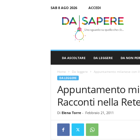
SAB 8 AGO 2026
ACCEDI
D
a
S
a
p
e
r
DA ASCOLTARE
DA LEGGERE
DA NON PE
e
Home
Da leggere
Appuntamento milanese con il 
DA LEGGERE
Appuntamento mil
Racconti nella Rete
Di
Elena Torre
-
Febbraio 21, 2011