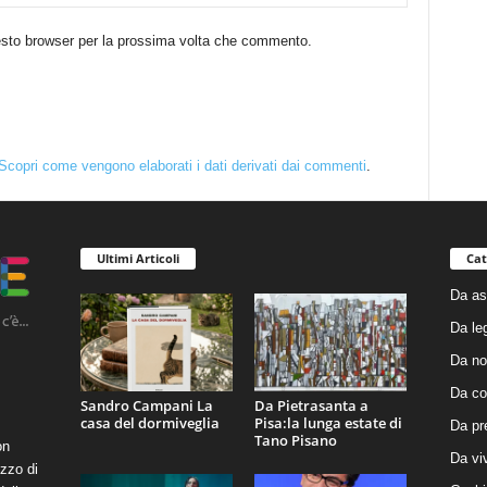
uesto browser per la prossima volta che commento.
Scopri come vengono elaborati i dati derivati dai commenti
.
Ultimi Articoli
Cat
Da as
Da le
Da no
Da co
Sandro Campani La
Da Pietrasanta a
casa del dormiveglia
Pisa:la lunga estate di
Da pr
Tano Pisano
on
Da vi
zzo di