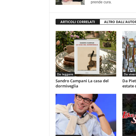
prende cura.
ARTICOLI CORRELATI
ALTRO DALL'AUTO
Da leggere
Da viver
Sandro Campani La casa del
Da Piet
dormiveglia
estate 