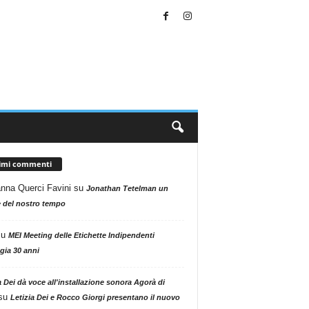
timi commenti
nna Querci Favini
su
Jonathan Tetelman un
 del nostro tempo
su
MEI Meeting delle Etichette Indipendenti
gia 30 anni
a Dei dà voce all'installazione sonora Agorà di
su
Letizia Dei e Rocco Giorgi presentano il nuovo