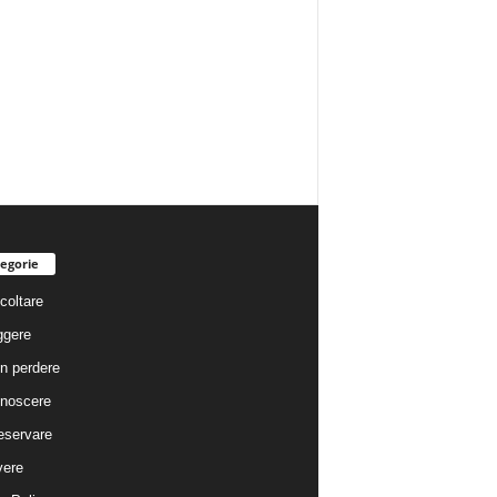
egorie
coltare
ggere
n perdere
noscere
eservare
vere