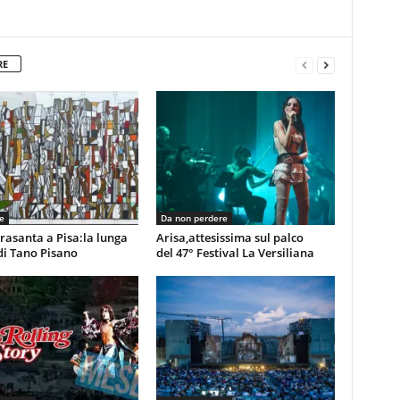
RE
e
Da non perdere
rasanta a Pisa:la lunga
Arisa,attesissima sul palco
di Tano Pisano
del 47° Festival La Versiliana