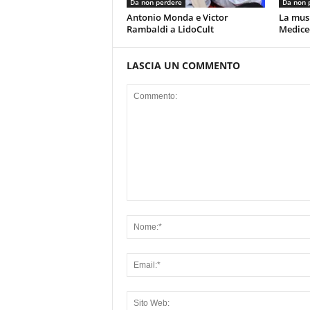
Da non perdere
Da non 
Antonio Monda e Victor
La musi
Rambaldi a LidoCult
Mediceo
LASCIA UN COMMENTO