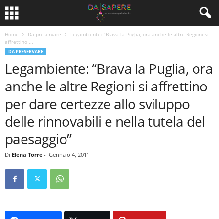
Home
Da preservare
Legambiente: “Brava la Puglia, ora anche le altre Regioni si
affrettino ...
DA PRESERVARE
Legambiente: “Brava la Puglia, ora
anche le altre Regioni si affrettino
per dare certezze allo sviluppo
delle rinnovabili e nella tutela del
paesaggio”
Di
Elena Torre
-
Gennaio 4, 2011