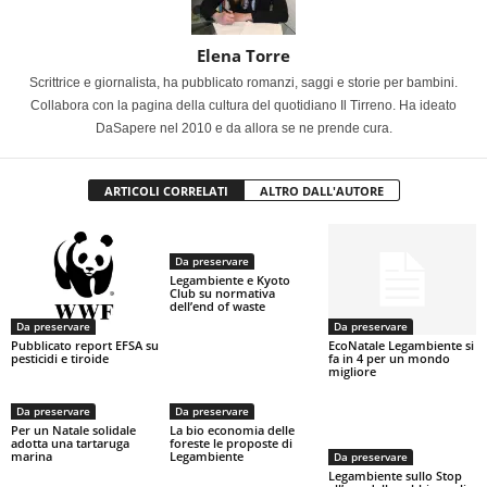
Elena Torre
Scrittrice e giornalista, ha pubblicato romanzi, saggi e storie per bambini.
Collabora con la pagina della cultura del quotidiano Il Tirreno. Ha ideato
DaSapere nel 2010 e da allora se ne prende cura.
ARTICOLI CORRELATI
ALTRO DALL'AUTORE
Da preservare
Legambiente e Kyoto
Club su normativa
dell’end of waste
Da preservare
Da preservare
Pubblicato report EFSA su
EcoNatale Legambiente si
pesticidi e tiroide
fa in 4 per un mondo
migliore
Da preservare
Da preservare
Per un Natale solidale
La bio economia delle
adotta una tartaruga
foreste le proposte di
marina
Legambiente
Da preservare
Legambiente sullo Stop