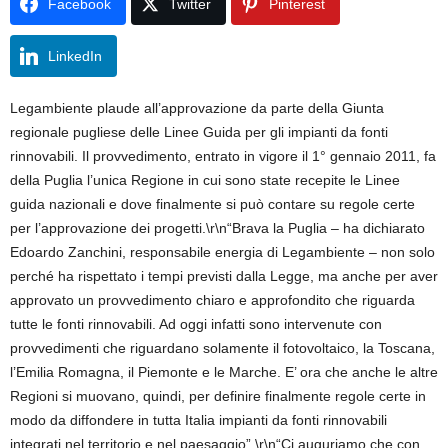
Facebook
Twitter
Pinterest
LinkedIn
Legambiente plaude all’approvazione da parte della Giunta
regionale pugliese delle Linee Guida per gli impianti da fonti
rinnovabili. Il provvedimento, entrato in vigore il 1° gennaio 2011, fa
della Puglia l’unica Regione in cui sono state recepite le Linee
guida nazionali e dove finalmente si può contare su regole certe
per l’approvazione dei progetti.\r\n“Brava la Puglia – ha dichiarato
Edoardo Zanchini, responsabile energia di Legambiente – non solo
perché ha rispettato i tempi previsti dalla Legge, ma anche per aver
approvato un provvedimento chiaro e approfondito che riguarda
tutte le fonti rinnovabili. Ad oggi infatti sono intervenute con
provvedimenti che riguardano solamente il fotovoltaico, la Toscana,
l’Emilia Romagna, il Piemonte e le Marche. E’ ora che anche le altre
Regioni si muovano, quindi, per definire finalmente regole certe in
modo da diffondere in tutta Italia impianti da fonti rinnovabili
integrati nel territorio e nel paesaggio”.\r\n“Ci auguriamo che con