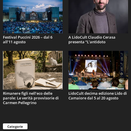
Festival Puccini 2026 – dal 6
A LidoCult Claudio Cerasa
all’11 agosto
presenta “L’antidoto
Rimanere figli nell’eco delle
LidoCult decima edizione Lido di
parole: Le verità provvisorie di
Camaiore dal 5 al 20 agosto
Carmen Pellegrino
Categorie