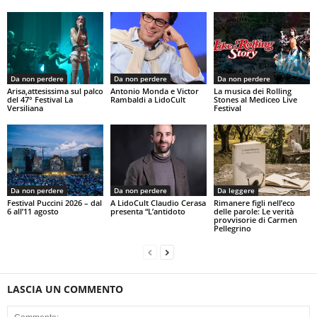
Da non perdere
Da non perdere
Da non perdere
Arisa,attesissima sul palco
Antonio Monda e Victor
La musica dei Rolling
del 47° Festival La
Rambaldi a LidoCult
Stones al Mediceo Live
Versiliana
Festival
Da non perdere
Da non perdere
Da leggere
Festival Puccini 2026 – dal
A LidoCult Claudio Cerasa
Rimanere figli nell’eco
6 all’11 agosto
presenta “L’antidoto
delle parole: Le verità
provvisorie di Carmen
Pellegrino
LASCIA UN COMMENTO