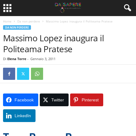
Home
Da non perdere
Massimo Lopez inaugura il Politeama Pratese
DA NON PERDERE
Massimo Lopez inaugura il
Politeama Pratese
Di
Elena Torre
-
Gennaio 3, 2011
Facebook
Twitter
Pinterest
LinkedIn