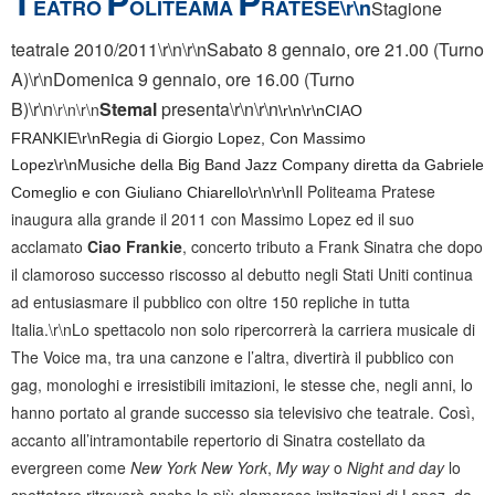
T
P
P
EATRO
OLITEAMA
RATESE\r\n
Stagione
teatrale 2010/2011\r\n\r\nSabato 8 gennaio, ore 21.00 (Turno
A)\r\nDomenica 9 gennaio, ore 16.00 (Turno
B)\r\n
Stemal
presenta\r\n\r\n
\r\n\r\n
\r\n\r\nCIAO
FRANKIE\r\nRegia di Giorgio Lopez, Con Massimo
Lopez\r\nMusiche della Big Band Jazz Company diretta da Gabriele
Il Politeama Pratese
Comeglio e con Giuliano Chiarello\r\n\r\n
inaugura alla grande il 2011 con Massimo Lopez ed il suo
acclamato
Ciao Frankie
, concerto tributo a Frank Sinatra che dopo
il clamoroso successo riscosso al debutto negli Stati Uniti continua
ad entusiasmare il pubblico con oltre 150 repliche in tutta
Italia.\r\nLo spettacolo non solo ripercorrerà la carriera musicale di
The Voice ma, tra una canzone e l’altra, divertirà il pubblico con
gag, monologhi e irresistibili imitazioni, le stesse che, negli anni, lo
hanno portato al grande successo sia televisivo che teatrale. Così,
accanto all’intramontabile repertorio di Sinatra costellato da
evergreen come
New York New York
,
My way
o
Night and day
lo