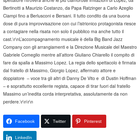
spettatore ritroverà anche le più clamorose imitazioni di Lopez, da
Bertinotti a Maurizio Costanzo, da Papa Ratzinger a Carlo Azeglio
Ciampi fino a Berlusconi e Bersani. Il tutto condito da una buona
dose di pura improvvisazione con cui l’istrionico protagonista riesce
a contagiare nella risata non solo il pubblico ma anche tutto il
cast.\r\nL’accompagnamento musicale è della Big Band Jazz
Company con gli arrangiamenti e la Direzione Musicale del Maestro
Gabriele Comeglio mentre all’attore Giuliano Chiarello il compito di
fare da spalla a Massimo Lopez. La regia dello spettacolo è firmata
dal fratello di Massimo, Giorgio Lopez, affermato attore e
doppiatore – voce tra gli altri di Danny De Vito e di Dustin Hoffman
– e soprattutto eccellente regista, capace di tirar fuori dal fratello
Massimo un’inedita corda interpretativa, assolutamente da non
perdere.\r\n\r\n
Facebook
Twitter
Pinterest
LinkedIn