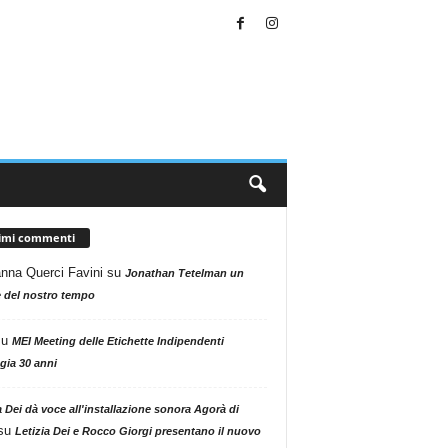
timi commenti
nna Querci Favini
su
Jonathan Tetelman un
 del nostro tempo
su
MEI Meeting delle Etichette Indipendenti
gia 30 anni
a Dei dà voce all'installazione sonora Agorà di
su
Letizia Dei e Rocco Giorgi presentano il nuovo