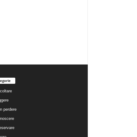
egorie
coltare
ggere
n perdere
noscere
eservare
vere