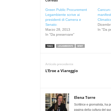
Correlati
Green Public Procurement
Cancun-
Legambiente scrive ai
manifest
presidenti di Camera e
Climatic
Senato:
Dicembr
Marzo 28, 2013
In "Da p
In "Da preservare"
TAGS
LEGAMBIENTE
WWF
Articolo precedente
L’Eroe a Viareggio
Elena Torre
Scrittrice e giornalista, ha
pagina della cultura del qu