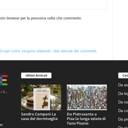
uesto browser per la prossima volta che commento.
Scopri come vengono elaborati i dati derivati dai commenti
.
Ultimi Articoli
Cat
Da as
Da le
Da no
Da co
Sandro Campani La
Da Pietrasanta a
casa del dormiveglia
Pisa:la lunga estate di
Da pr
Tano Pisano
on
Da vi