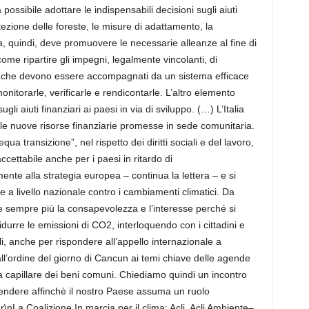
 possibile adottare le indispensabili decisioni sugli aiuti
rotezione delle foreste, le misure di adattamento, la
, quindi, deve promuovere le necessarie alleanze al fine di
ome ripartire gli impegni, legalmente vincolanti, di
i che devono essere accompagnati da un sistema efficace
onitorarle, verificarle e rendicontarle. L’altro elemento
gli aiuti finanziari ai paesi in via di sviluppo. (…) L’Italia
e nuove risorse finanziarie promesse in sede comunitaria.
a transizione”, nel rispetto dei diritti sociali e del lavoro,
ccettabile anche per i paesi in ritardo di
mente alla strategia europea – continua la lettera – e si
 a livello nazionale contro i cambiamenti climatici. Da
e sempre più la consapevolezza e l’interesse perché si
i ridurre le emissioni di CO2, interloquendo con i cittadini e
cali, anche per rispondere all’appello internazionale a
all’ordine del giorno di Cancun ai temi chiave delle agende
sa capillare dei beni comuni. Chiediamo quindi un incontro
prendere affinchè il nostro Paese assuma un ruolo
n\r\nLa Coalizione In marcia per il clima: Acli, Acli Ambiente–