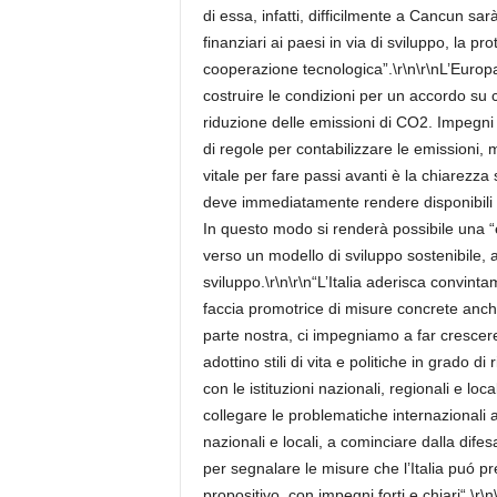
di essa, infatti, difficilmente a Cancun sarà
finanziari ai paesi in via di sviluppo, la p
cooperazione tecnologica”.\r\n\r\nL’Europa
costruire le condizioni per un accordo su c
riduzione delle emissioni di CO2. Impegn
di regole per contabilizzare le emissioni, m
vitale per fare passi avanti è la chiarezza su
deve immediatamente rendere disponibili l
In questo modo si renderà possibile una “equ
verso un modello di sviluppo sostenibile, a
sviluppo.\r\n\r\n“L’Italia aderisca convinta
faccia promotrice di misure concrete anche
parte nostra, ci impegniamo a far crescer
adottino stili di vita e politiche in grado d
con le istituzioni nazionali, regionali e lo
collegare le problematiche internazionali 
nazionali e locali, a cominciare dalla dife
per segnalare le misure che l’Italia puó 
propositivo, con impegni forti e chiari“.\r\