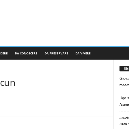
RDERE
DA CONOSCERE
DA PRESERVARE
DA VIVERE
Ul
ncun
Giova
tenore
Ugo
festeg
Letizi
SADI