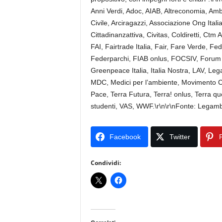
Anni Verdi, Adoc, AIAB, Altreconomia, Amb
Civile, Arciragazzi, Associazione Ong Ital
Cittadinanzattiva, Civitas, Coldiretti, Ctm
FAI, Fairtrade Italia, Fair, Fare Verde, 
Federparchi, FIAB onlus, FOCSIV, Forum 
Greenpeace Italia, Italia Nostra, LAV, Le
MDC, Medici per l’ambiente, Movimento Co
Pace, Terra Futura, Terra! onlus, Terra qu
studenti, VAS, WWF.\r\n\r\nFonte: Legam
Facebook
Twitter
P
Condividi: