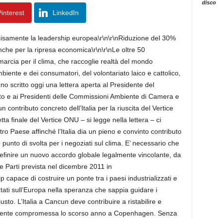
disco
interest
LinkedIn
decisamente la leadership europea\r\n\r\nRiduzione del 30%
nche per la ripresa economica\r\n\r\nLe oltre 50
 marcia per il clima, che raccoglie realtà del mondo
mbiente e dei consumatori, del volontariato laico e cattolico,
nno scritto oggi una lettera aperta al Presidente del
to e ai Presidenti delle Commissioni Ambiente di Camera e
ontributo concreto dell’Italia per la riuscita del Vertice
tta finale del Vertice ONU – si legge nella lettera – ci
tro Paese affinché l’Italia dia un pieno e convinto contributo
punto di svolta per i negoziati sul clima. E’ necessario che
definire un nuovo accordo globale legalmente vincolante, da
e Parti prevista nel dicembre 2011 in
p capace di costruire un ponte tra i paesi industrializzati e
untati sull’Europa nella speranza che sappia guidare i
to. L’Italia a Cancun deve contribuire a ristabilire e
temente compromessa lo scorso anno a Copenhagen. Senza