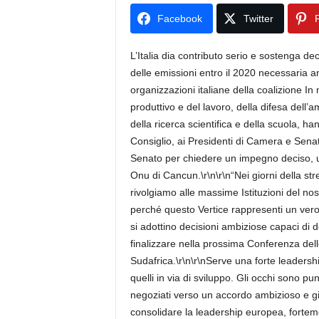
Facebook
Twitter
P
L’Italia dia contributo serio e sostenga 
delle emissioni entro il 2020 necessaria a
organizzazioni italiane della coalizione In
produttivo e del lavoro, della difesa dell’a
della ricerca scientifica e della scuola, ha
Consiglio, ai Presidenti di Camera e Sena
Senato per chiedere un impegno deciso, un c
Onu di Cancun.\r\n\r\n“Nei giorni della stre
rivolgiamo alle massime Istituzioni del nos
perché questo Vertice rappresenti un vero 
si adottino decisioni ambiziose capaci di 
finalizzare nella prossima Conferenza dell
Sudafrica.\r\n\r\nServe una forte leadershi
quelli in via di sviluppo. Gli occhi sono p
negoziati verso un accordo ambizioso e gius
consolidare la leadership europea, for