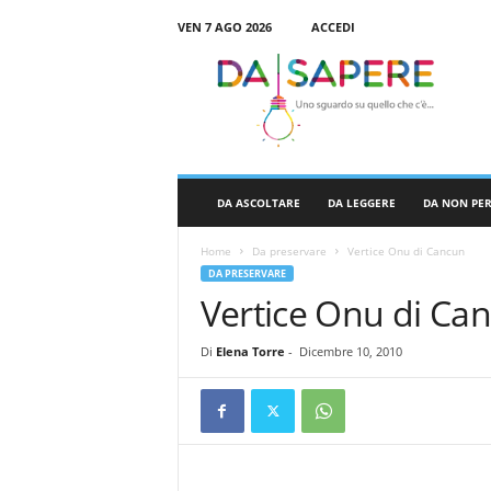
VEN 7 AGO 2026
ACCEDI
D
a
S
a
p
e
r
DA ASCOLTARE
DA LEGGERE
DA NON PE
e
Home
Da preservare
Vertice Onu di Cancun
DA PRESERVARE
Vertice Onu di Ca
Di
Elena Torre
-
Dicembre 10, 2010