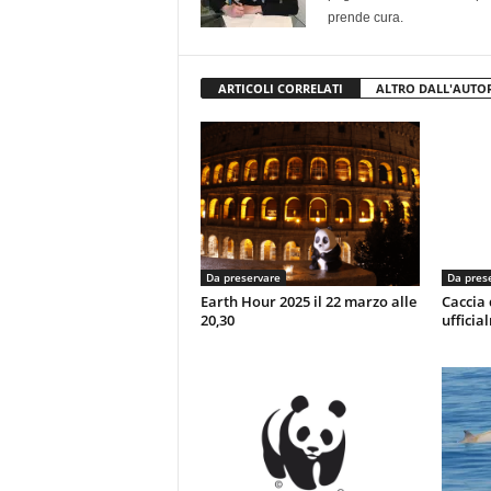
prende cura.
ARTICOLI CORRELATI
ALTRO DALL'AUTO
Da preservare
Da pres
Earth Hour 2025 il 22 marzo alle
Caccia 
20,30
ufficia