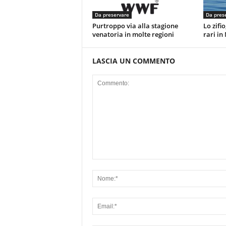
Da preservare
Da pres
Purtroppo via alla stagione
Lo zifio
venatoria in molte regioni
rari in
LASCIA UN COMMENTO