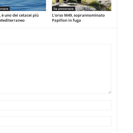
ervare
Da preservare
, è uno dei cetacei più
L’orso M49, soprannominato
 Mediterraneo
Papillon in fuga