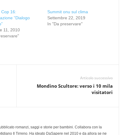
 Cop 16:
Summit onu sul clima
azione “Dialogo
Settembre 22, 2019
o”
In "Da preservare"
e 11, 2010
reservare"
Articolo successivo
Mondino Scultore: verso i 10 mila
visitatori
 pubblicato romanzi, saggi e storie per bambini. Collabora con la
otidiano Il Tirreno. Ha ideato DaSapere nel 2010 e da allora se ne