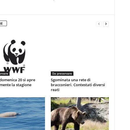
RE
ervare
Da preservare
domenica 20 si apre
Sgominata una rete di
lmente la stagione
bracconieri. Contestati diversi
reati