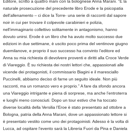
Editore, scritto a quattro mani con la bolognese Anna Marani. “È la
naturale prosecuzione del precedente libro Erode e la psicopatia
dell’allenamento – ci dice la Torre- una serie di racconti dal sapore
noir in cui per trovare il colpevole carabinieri e polizia,
nell’immaginario collettivo solitamente in antagonismo, hanno
dovuto unirsi. Erode è un libro che ha avuto molto successo due
edizioni in due settimane, è uscito poco prima del ventinove giugno
duemilanove, e proprio il suo successo ha convinto l’editore ed
Anna su mia richiesta di devolvere proventi e diritti alla Croce Verde
di Viareggio. È su richiesta dei nostri lettori che, appassionati alle
vicende dei protagonisti, il commissario Biagini e il maresciallo
Puccinelli, abbiamo deciso di farne un seguito ideale. Non più
racconti, ma un romanzo vero e proprio.” A fare da sfondo ancora
una Viareggio intrigante e piena di sorprese, ma anche l’entroterra
e luoghi meno conosciuti. Dopo un tour estivo che ha toccato
diverse località della Versilia l’Eroe è stato presentato ad ottobre a
Bologna, patria della Anna Marani, dove un appassionato lettore si
è presentato vestito come uno dei protagoinisti. Adesso è la volta di
Lucca, ad ospitare l’evento sarà la Libreria Fuori da Pina e Daniela