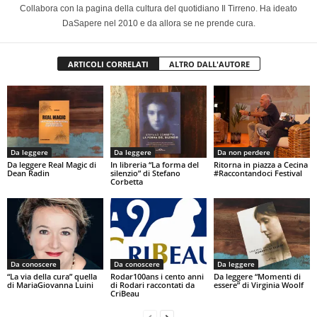
Collabora con la pagina della cultura del quotidiano Il Tirreno. Ha ideato
DaSapere nel 2010 e da allora se ne prende cura.
ARTICOLI CORRELATI
ALTRO DALL'AUTORE
Da leggere
Da leggere
Da non perdere
Da leggere Real Magic di
In libreria “La forma del
Ritorna in piazza a Cecina
Dean Radin
silenzio” di Stefano
#Raccontandoci Festival
Corbetta
Da conoscere
Da conoscere
Da leggere
“La via della cura” quella
Rodar100ans i cento anni
Da leggere “Momenti di
di MariaGiovanna Luini
di Rodari raccontati da
essere” di Virginia Woolf
CriBeau