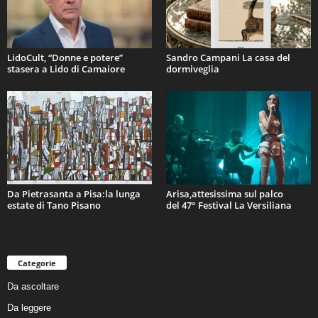
LidoCult, “Donne e potere”
Sandro Campani La casa del
stasera a Lido di Camaiore
dormiveglia
Da Pietrasanta a Pisa:la lunga
Arisa,attesissima sul palco
estate di Tano Pisano
del 47° Festival La Versiliana
Categorie
Da ascoltare
Da leggere