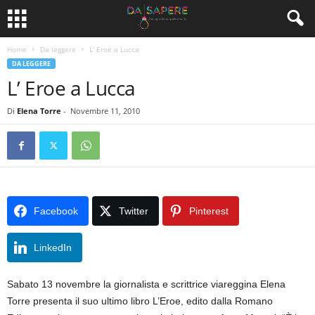
Home
Da leggere
L’ Eroe a Lucca
DA LEGGERE
L’ Eroe a Lucca
Di
Elena Torre
-
Novembre 11, 2010
Facebook
Twitter
Pinterest
LinkedIn
Sabato 13 novembre la giornalista e scrittrice viareggina Elena
Torre presenta il suo ultimo libro L’Eroe, edito dalla Romano