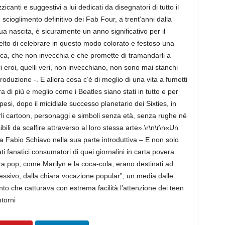
icanti e suggestivi a lui dedicati da disegnatori di tutto il
 scioglimento definitivo dei Fab Four, a trent’anni dalla
a nascita, è sicuramente un anno significativo per il
lto di celebrare in questo modo colorato e festoso una
ica, che non invecchia e che promette di tramandarli a
i eroi, quelli veri, non invecchiano, non sono mai stanchi
roduzione -. E allora cosa c’è di meglio di una vita a fumetti
a di più e meglio come i Beatles siano stati in tutto e per
esi, dopo il micidiale successo planetario dei Sixties, in
rli cartoon, personaggi e simboli senza età, senza rughe né
ili da scalfire attraverso al loro stessa arte».\r\n\r\n«Un
iega Fabio Schiavo nella sua parte introduttiva – E non solo
i fanatici consumatori di quei giornalini in carta povera
ura pop, come Marilyn e la coca-cola, erano destinati ad
ressivo, dalla chiara vocazione popular”, un media dalle
nto che catturava con estrema facilità l’attenzione dei teen
torni