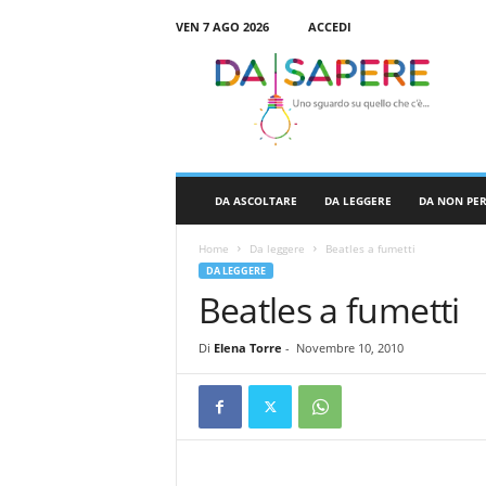
VEN 7 AGO 2026
ACCEDI
D
a
S
a
p
e
r
DA ASCOLTARE
DA LEGGERE
DA NON PE
e
Home
Da leggere
Beatles a fumetti
DA LEGGERE
Beatles a fumetti
Di
Elena Torre
-
Novembre 10, 2010