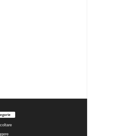
egorie
coltare
ggere