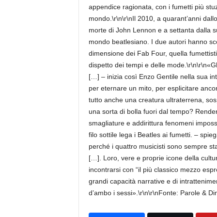
appendice ragionata, con i fumetti più stuzz
mondo.\r\n\r\nIl 2010, a quarant’anni dallo
morte di John Lennon e a settanta dalla su
mondo beatlesiano. I due autori hanno sce
dimensione dei Fab Four, quella fumettist
dispetto dei tempi e delle mode.\r\n\r\n«Gl
[…] – inizia così Enzo Gentile nella sua int
per eternare un mito, per esplicitare ancor
tutto anche una creatura ultraterrena, sosp
una sorta di bolla fuori dal tempo? Rende
smagliature e addirittura fenomeni impossib
filo sottile lega i Beatles ai fumetti. – sp
perché i quattro musicisti sono sempre stat
[…]. Loro, vere e proprie icone della cult
incontrarsi con “il più classico mezzo esp
grandi capacità narrative e di intrattenime
d’ambo i sessi».\r\n\r\nFonte: Parole & Din