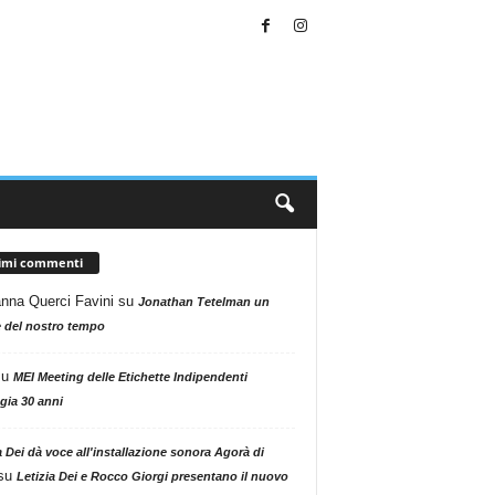
timi commenti
nna Querci Favini
su
Jonathan Tetelman un
 del nostro tempo
su
MEI Meeting delle Etichette Indipendenti
gia 30 anni
a Dei dà voce all'installazione sonora Agorà di
su
Letizia Dei e Rocco Giorgi presentano il nuovo