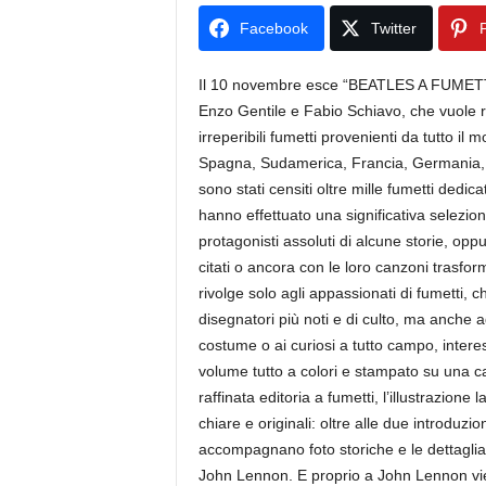
Facebook
Twitter
P
Il 10 novembre esce “BEATLES A FUMETTI”
Enzo Gentile e Fabio Schiavo, che vuole r
irreperibili fumetti provenienti da tutto i
Spagna, Sudamerica, Francia, Germania, S
sono stati censiti oltre mille fumetti dedi
hanno effettuato una significativa selezion
protagonisti assoluti di alcune storie, opp
citati o ancora con le loro canzoni trasfo
rivolge solo agli appassionati di fumetti, 
disegnatori più noti e di culto, ma anche a
costume o ai curiosi a tutto campo, interes
volume tutto a colori e stampato su una ca
raffinata editoria a fumetti, l’illustrazione 
chiare e originali: oltre alle due introduzion
accompagnano foto storiche e le dettagliate 
John Lennon. E proprio a John Lennon viene