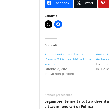
Facebook
Twitter
P
Condividi:
Correlati
Fumetti nei musei: Lucca
Amico Fa
Comics & Games, MiC e Uffizi
André ra
insieme
Dicembr
Ottobre 2, 2021
In "Da l
In "Da non perdere"
Articolo precedente
Legambiente invita tutti a diventa
cittadini onorari di Pollica