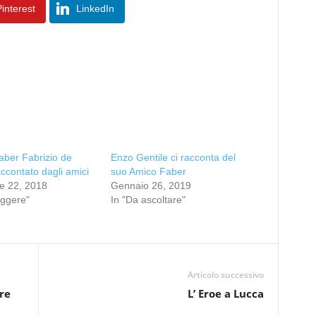
interest
LinkedIn
ber Fabrizio de
Enzo Gentile ci racconta del
ccontato dagli amici
suo Amico Faber
e 22, 2018
Gennaio 26, 2019
eggere"
In "Da ascoltare"
Articolo successivo
re
L’ Eroe a Lucca