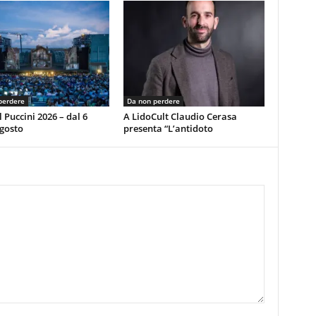
perdere
Da non perdere
l Puccini 2026 – dal 6
A LidoCult Claudio Cerasa
agosto
presenta “L’antidoto