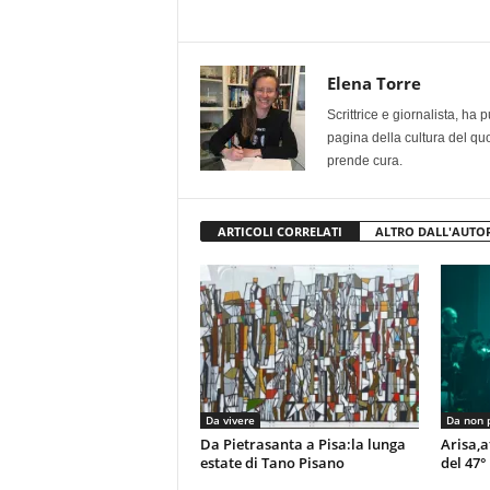
Elena Torre
Scrittrice e giornalista, ha
pagina della cultura del qu
prende cura.
ARTICOLI CORRELATI
ALTRO DALL'AUTO
Da vivere
Da non 
Da Pietrasanta a Pisa:la lunga
Arisa,a
estate di Tano Pisano
del 47°