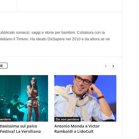
 pubblicato romanzi, saggi e storie per bambini. Collabora con la
otidiano Il Tirreno. Ha ideato DaSapere nel 2010 e da allora se ne
RE
perdere
Da non perdere
ttesissima sul palco
Antonio Monda e Victor
 Festival La Versiliana
Rambaldi a LidoCult