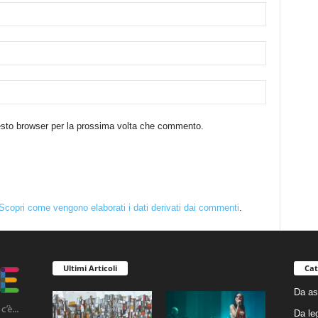
uesto browser per la prossima volta che commento.
Scopri come vengono elaborati i dati derivati dai commenti
.
Ultimi Articoli
Cat
Da as
Da le