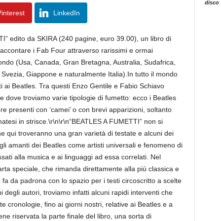
disco
interest
LinkedIn
 edito da SKIRA (240 pagine, euro 39.00), un libro di
accontare i Fab Four attraverso rarissimi e ormai
l mondo (Usa, Canada, Gran Bretagna, Australia, Sudafrica,
vezia, Giappone e naturalmente Italia).In tutto il mondo
cati ai Beatles. Tra questi Enzo Gentile e Fabio Schiavo
e dove troviamo varie tipologie di fumetto: ecco i Beatles
ure presenti con ‘camei’ o con brevi apparizioni, soltanto
rmatesi in strisce.\r\n\r\n“BEATLES A FUMETTI” non si
che qui troveranno una gran varietà di testate e alcuni dei
gli amanti dei Beatles come artisti universali e fenomeno di
sati alla musica e ai linguaggi ad essa correlati. Nel
rta speciale, che rimanda direttamente alla più classica e
la fa da padrona con lo spazio per i testi circoscritto a scelte
i degli autori, troviamo infatti alcuni rapidi interventi che
cronologie, fino ai giorni nostri, relative ai Beatles e a
 riservata la parte finale del libro, una sorta di