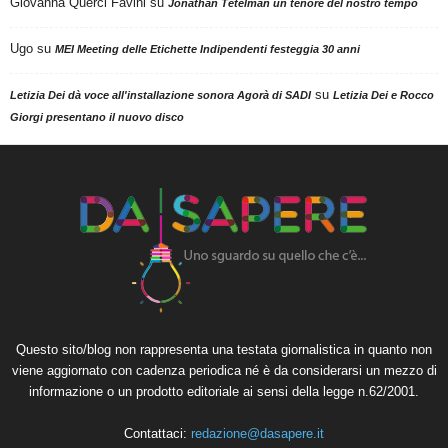
Giovanna Querci Favini
su
Jonathan Tetelman un tenore del nostro tempo
Ugo
su
MEI Meeting delle Etichette Indipendenti festeggia 30 anni
su
Letizia Dei dà voce all'installazione sonora Agorà di SADI
Letizia Dei e Rocco
Giorgi presentano il nuovo disco
Questo sito/blog non rappresenta una testata giornalistica in quanto non
viene aggiornato con cadenza periodica né è da considerarsi un mezzo di
informazione o un prodotto editoriale ai sensi della legge n.62/2001.
Contattaci:
redazione@dasapere.it