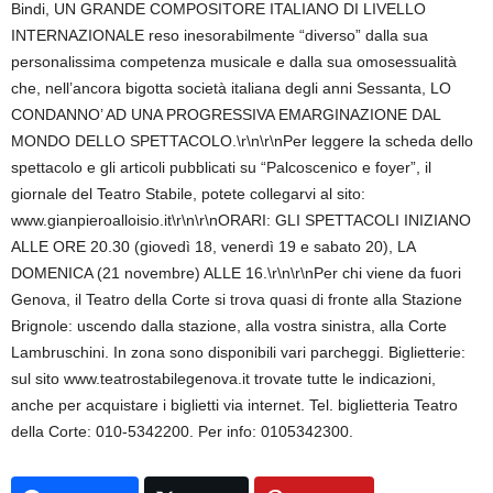
Bindi, UN GRANDE COMPOSITORE ITALIANO DI LIVELLO
INTERNAZIONALE reso inesorabilmente “diverso” dalla sua
personalissima competenza musicale e dalla sua omosessualità
che, nell’ancora bigotta società italiana degli anni Sessanta, LO
CONDANNO’ AD UNA PROGRESSIVA EMARGINAZIONE DAL
MONDO DELLO SPETTACOLO.\r\n\r\nPer leggere la scheda dello
spettacolo e gli articoli pubblicati su “Palcoscenico e foyer”, il
giornale del Teatro Stabile, potete collegarvi al sito:
www.gianpieroalloisio.it\r\n\r\nORARI: GLI SPETTACOLI INIZIANO
ALLE ORE 20.30 (giovedì 18, venerdì 19 e sabato 20), LA
DOMENICA (21 novembre) ALLE 16.\r\n\r\nPer chi viene da fuori
Genova, il Teatro della Corte si trova quasi di fronte alla Stazione
Brignole: uscendo dalla stazione, alla vostra sinistra, alla Corte
Lambruschini. In zona sono disponibili vari parcheggi. Biglietterie:
sul sito www.teatrostabilegenova.it trovate tutte le indicazioni,
anche per acquistare i biglietti via internet. Tel. biglietteria Teatro
della Corte: 010-5342200. Per info: 0105342300.