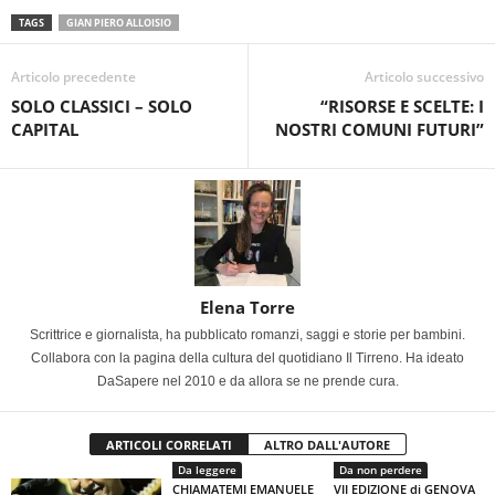
TAGS
GIAN PIERO ALLOISIO
Articolo precedente
Articolo successivo
SOLO CLASSICI – SOLO
“RISORSE E SCELTE: I
CAPITAL
NOSTRI COMUNI FUTURI”
Elena Torre
Scrittrice e giornalista, ha pubblicato romanzi, saggi e storie per bambini.
Collabora con la pagina della cultura del quotidiano Il Tirreno. Ha ideato
DaSapere nel 2010 e da allora se ne prende cura.
ARTICOLI CORRELATI
ALTRO DALL'AUTORE
Da leggere
Da non perdere
CHIAMATEMI EMANUELE
VII EDIZIONE di GENOVA