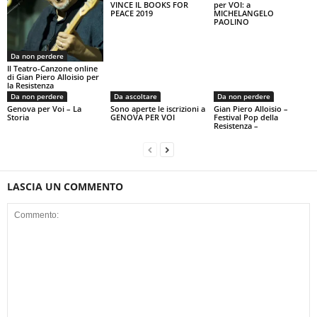
VINCE IL BOOKS FOR
per VOI: a
PEACE 2019
MICHELANGELO
PAOLINO
Da non perdere
Il Teatro-Canzone online
di Gian Piero Alloisio per
la Resistenza
Da non perdere
Da ascoltare
Da non perdere
Genova per Voi – La
Sono aperte le iscrizioni a
Gian Piero Alloisio –
Storia
GENOVA PER VOI
Festival Pop della
Resistenza –
LASCIA UN COMMENTO