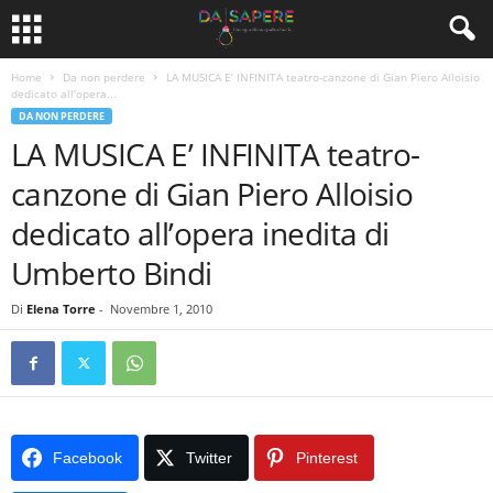
Home
Da non perdere
LA MUSICA E’ INFINITA teatro-canzone di Gian Piero Alloisio
dedicato all’opera...
DA NON PERDERE
LA MUSICA E’ INFINITA teatro-
canzone di Gian Piero Alloisio
dedicato all’opera inedita di
Umberto Bindi
Di
Elena Torre
-
Novembre 1, 2010
Facebook
Twitter
Pinterest