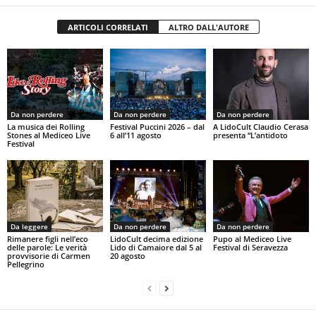
ARTICOLI CORRELATI
ALTRO DALL'AUTORE
Da non perdere
Da non perdere
Da non perdere
La musica dei Rolling
Festival Puccini 2026 – dal
A LidoCult Claudio Cerasa
Stones al Mediceo Live
6 all’11 agosto
presenta “L’antidoto
Festival
Da leggere
Da non perdere
Da non perdere
Rimanere figli nell’eco
LidoCult decima edizione
Pupo al Mediceo Live
delle parole: Le verità
Lido di Camaiore dal 5 al
Festival di Seravezza
provvisorie di Carmen
20 agosto
Pellegrino