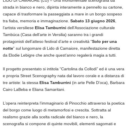
LIDO DI CAMAIORE (LU) – Una monumentale scenografia da
strada in bianco e nero, dipinta interamente a pennello su cartone,
capace di trasformare la passeggiata a mare in un borgo sospeso
tra fiaba, memoria e immaginazione.
Sabato 13 giugno 2026
,
l’artista versiliese
Elisa Tamburrini
dell’Associazione culturale
Tambúca (Casa dell’arte in Versilia) saranno tra i grandi
protagonisti dell’atteso festival d’arte e creatività “
Solo per una
notte
” sul lungomare di Lido di Camaiore, manifestazione diretta
da Elodie Lebigre che anche quest’anno regalerà magia a tutti.
Il progetto presentato si intitola “Cartolina da Collodi” ed è una vera
e propria Street Scenography nata dal lavoro corale e a distanza di
tre artiste: la stessa
Elisa Tamburrini
(in arte Pelle D’oca), Barbara
Cairo LaBeba e Eliana Samaritani.
L’opera reinterpreta l’immaginario di Pinocchio attraverso la poetica
del borgo come luogo di metamorfosi e crescita. Sottratta al
realismo grazie alla scelta radicale del bianco e nero, la
scenografia si compone di quinte movibili, elementi sagomati e