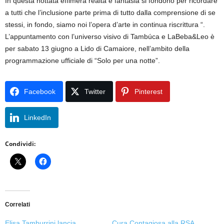
In questa nottata effimera realtà e fantasia si fondono per ricordare
a tutti che l’inclusione parte prima di tutto dalla comprensione di se
stessi, in fondo, siamo noi l’opera d’arte in continua riscrittura “.
L’appuntamento con l’universo visivo di Tambúca e LaBeba&Leo è
per sabato 13 giugno a Lido di Camaiore, nell’ambito della
programmazione ufficiale di “Solo per una notte”.
Facebook
Twitter
Pinterest
LinkedIn
Condividi:
Correlati
Elisa Tamburrini lancia
Cura Contagiosa alla RSA