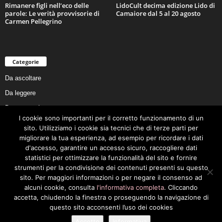
Rimanere figli nell’eco delle
LidoCult decima edizione Lido di
parole: Le verità provvisorie di
Camaiore dal 5 al 20 agosto
Carmen Pellegrino
Categorie
Da ascoltare
Da leggere
Da non perdere
I cookie sono importanti per il corretto funzionamento di un
Da conoscere
sito. Utilizziamo i cookie sia tecnici che di terze parti per
Da preservare
migliorare la tua esperienza, ad esempio per ricordare i dati
d'accesso, garantire un accesso sicuro, raccogliere dati
Da vivere
statistici per ottimizzare la funzionalità del sito e fornire
Cookie Policy
strumenti per la condivisione dei contenuti presenti su questo
sito. Per maggiori informazioni o per negare il consenso ad
alcuni cookie, consulta
l'informativa completa
. Cliccando
accetta, chiudendo la finestra o proseguendo la navigazione di
questo sito acconsenti l’uso dei cookies
Privacy Policy
Cookie Policy
Accetto
Informativa