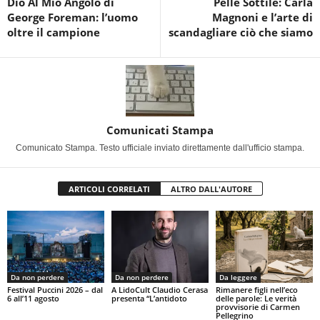
Dio Al Mio Angolo di
Pelle Sottile: Carla
George Foreman: l’uomo
Magnoni e l’arte di
oltre il campione
scandagliare ciò che siamo
Comunicati Stampa
Comunicato Stampa. Testo ufficiale inviato direttamente dall'ufficio stampa.
ARTICOLI CORRELATI
ALTRO DALL'AUTORE
Da non perdere
Da non perdere
Da leggere
Festival Puccini 2026 – dal
A LidoCult Claudio Cerasa
Rimanere figli nell’eco
6 all’11 agosto
presenta “L’antidoto
delle parole: Le verità
provvisorie di Carmen
Pellegrino