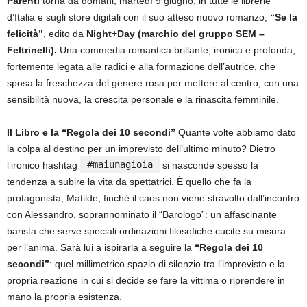
Parenti
torna da domani, martedì 9 giugno, in tutte le librerie
d’Italia e sugli store digitali con il suo atteso nuovo romanzo,
“Se la
felicità”
, edito da
Night+Day (marchio del gruppo SEM –
Feltrinelli).
Una commedia romantica brillante, ironica e profonda,
fortemente legata alle radici e alla formazione dell’autrice, che
sposa la freschezza del genere rosa per mettere al centro, con una
sensibilità nuova, la crescita personale e la rinascita femminile.
Il Libro e la “Regola dei 10 secondi”
Quante volte abbiamo dato
la colpa al destino per un imprevisto dell’ultimo minuto? Dietro
#maiunagioia
l’ironico hashtag
si nasconde spesso la
tendenza a subire la vita da spettatrici. È quello che fa la
protagonista, Matilde, finché il caos non viene stravolto dall’incontro
con Alessandro, soprannominato il “Barologo”: un affascinante
barista che serve speciali ordinazioni filosofiche cucite su misura
per l’anima. Sarà lui a ispirarla a seguire la
“Regola dei 10
secondi”
: quel millimetrico spazio di silenzio tra l’imprevisto e la
propria reazione in cui si decide se fare la vittima o riprendere in
mano la propria esistenza.