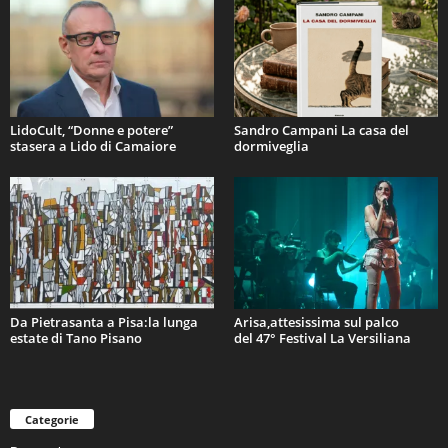
LidoCult, “Donne e potere”
Sandro Campani La casa del
stasera a Lido di Camaiore
dormiveglia
Da Pietrasanta a Pisa:la lunga
Arisa,attesissima sul palco
estate di Tano Pisano
del 47° Festival La Versiliana
Categorie