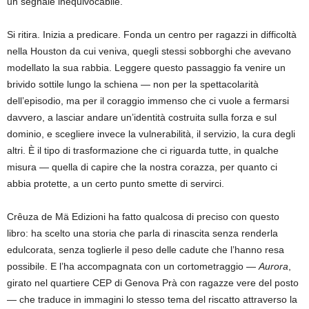
un segnale inequivocabile.
Si ritira. Inizia a predicare. Fonda un centro per ragazzi in difficoltà
nella Houston da cui veniva, quegli stessi sobborghi che avevano
modellato la sua rabbia. Leggere questo passaggio fa venire un
brivido sottile lungo la schiena — non per la spettacolarità
dell’episodio, ma per il coraggio immenso che ci vuole a fermarsi
davvero, a lasciar andare un’identità costruita sulla forza e sul
dominio, e scegliere invece la vulnerabilità, il servizio, la cura degli
altri. È il tipo di trasformazione che ci riguarda tutte, in qualche
misura — quella di capire che la nostra corazza, per quanto ci
abbia protette, a un certo punto smette di servirci.
Crêuza de Mä Edizioni ha fatto qualcosa di preciso con questo
libro: ha scelto una storia che parla di rinascita senza renderla
edulcorata, senza toglierle il peso delle cadute che l’hanno resa
possibile. E l’ha accompagnata con un cortometraggio —
Aurora
,
girato nel quartiere CEP di Genova Prà con ragazze vere del posto
— che traduce in immagini lo stesso tema del riscatto attraverso la