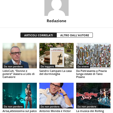
Redazione
ARTICOLI CORRELATI
ALTRO DALL'AUTORE
Da non perdere
Da leggere
Da vivere
LidoCult, “Donne e
Sandro Campani La casa
Da Pietrasanta a Pisa:la
potere” stasera a Lido di
del dormiveglia
lunga estate di Tano
Camaiore
Pisano
Da non perdere
Da non perdere
Da non perdere
Arisa,attesissima sul palco
Antonio Monda e Victor
La musica dei Rolling