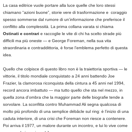
La casa editrice vuole portare alla luce quelle che loro stessi
chiamano “azioni buone”, storie vere di trasformazione e coraggio
spesso sommerse dal rumore di un’informazione che preferisce il
conflitto alla complessità. La prima collana varata si chiama
Ostinati e contrari
e raccoglie le vite di chi ha scelto strade più
difficili ma più oneste — e George Foreman, nella sua vita
straordinaria e contraddittoria, è forse l’emblema perfetto di questa
idea.
Quello che colpisce di questo libro non è la traiettoria sportiva — le
vittorie, il titolo mondiale conquistato a 24 anni battendo Joe
Frazier, la clamorosa riconquista della cintura a 45 anni nel 1994,
record ancora imbattuto — ma tutto quello che sta nel mezzo, in
quella zona d’ombra che la maggior parte delle biografie tende a
sorvolare. La sconfitta contro Muhammad Ali segna qualcosa di
molto più profondo di una semplice débâcle sul ring: è l’inizio di una
caduta interiore, di una crisi che Foreman non riesce a contenere.
Poi arriva il 1977, un malore durante un incontro, e lui lo vive come