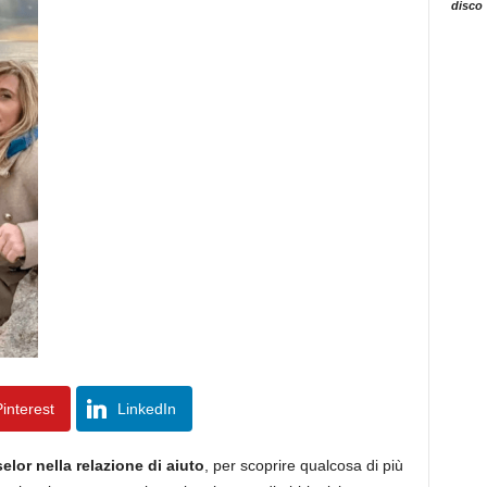
disco
interest
LinkedIn
elor nella relazione di aiuto
, per scoprire qualcosa di più