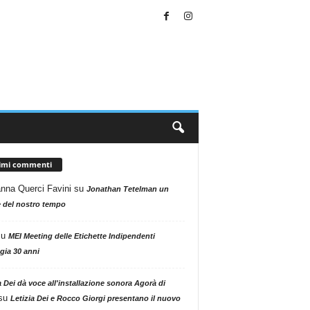
timi commenti
nna Querci Favini
su
Jonathan Tetelman un
 del nostro tempo
su
MEI Meeting delle Etichette Indipendenti
gia 30 anni
a Dei dà voce all'installazione sonora Agorà di
su
Letizia Dei e Rocco Giorgi presentano il nuovo