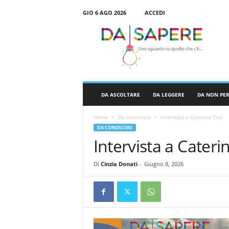
GIO 6 AGO 2026
ACCEDI
D
a
S
a
p
e
r
DA ASCOLTARE
DA LEGGERE
DA NON PE
e
Home
Da conoscere
Intervista a Caterina Tosi
DA CONOSCERE
Intervista a Cateri
Di
Cinzia Donati
-
Giugno 8, 2026