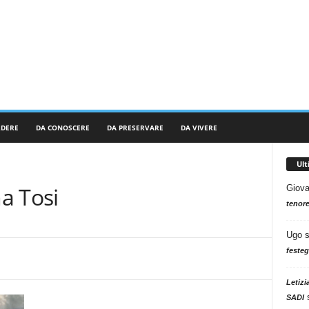
RDERE
DA CONOSCERE
DA PRESERVARE
DA VIVERE
Ul
na Tosi
Giova
tenore
Ugo
festeg
Letizi
SADI