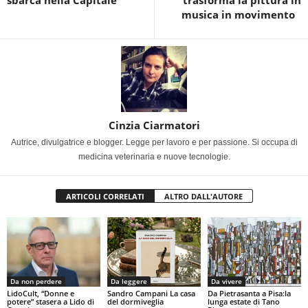
musica in movimento
Cinzia Ciarmatori
Autrice, divulgatrice e blogger. Legge per lavoro e per passione. Si occupa di
medicina veterinaria e nuove tecnologie.
ARTICOLI CORRELATI
ALTRO DALL'AUTORE
Da non perdere
Da leggere
Da vivere
LidoCult, “Donne e
Sandro Campani La casa
Da Pietrasanta a Pisa:la
potere” stasera a Lido di
del dormiveglia
lunga estate di Tano