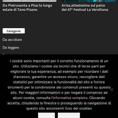
Da Pietrasanta a Pisa:la lunga
Arisa,attesissima sul palco
estate di Tano Pisano
del 47° Festival La Versiliana
Categorie
Da ascoltare
Da leggere
Da non perdere
I cookie sono importanti per il corretto funzionamento di un
Da conoscere
sito. Utilizziamo i cookie sia tecnici che di terze parti per
Da preservare
migliorare la tua esperienza, ad esempio per ricordare i dati
d'accesso, garantire un accesso sicuro, raccogliere dati
Da vivere
statistici per ottimizzare la funzionalità del sito e fornire
Cookie Policy
strumenti per la condivisione dei contenuti presenti su questo
sito. Per maggiori informazioni o per negare il consenso ad
alcuni cookie, consulta
l'informativa completa
. Cliccando
accetta, chiudendo la finestra o proseguendo la navigazione di
questo sito acconsenti l’uso dei cookies
Privacy Policy
Cookie Policy
Accetto
Informativa