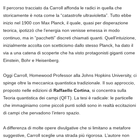
Il percorso tracciato da Carroll affonda le radici in quella che
storicamente è nota come la “catastrofe ultravioletta”. Tutto ebbe
inizio nel 1900 con Max Planck, il quale, quasi per disperazione
teorica, ipotizzò che l’energia non venisse emessa in modo
continuo, ma in “pacchetti” discreti chiamati quanti. Quell’intuizione,
inizialmente accolta con scetticismo dallo stesso Planck, ha dato il
via a una catena di scoperte che ha visto protagonisti giganti come
Einstein, Bohr e Heisenberg.
Oggi Carroll, Homewood Professor alla Johns Hopkins University, ci
spinge oltre la meccanica quantistica tradizionale. Il suo approccio,
proposto nelle edizioni di
Raffaello Cortina
, si concentra sulla
Teoria quantistica dei campi (QFT). La tesi è radicale: le particelle
che immaginiamo come piccoli punti solidi sono in realtà eccitazioni
di campi che pervadono l’intero spazio.
A differenza di molte opere divulgative che si limitano a metafore
suggestive, Carroll sceglie una strada più rigorosa. L’autore non