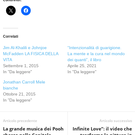
Correlati
Jim Al-Khalili e Johnjoe
“Intenzionalità di guarigione.
McFadden LA FISICA DELLA
La mente e la cura nel mondo
VITA
dei quanti”, il libro
Settembre 1, 2015
Aprile 25, 2021
In "Da leggere"
In "Da leggere"
Jonathan Carroll Mele
bianche
Ottobre 21, 2015
In "Da leggere"
Articolo precedente
Articolo successivo
La grande musica dei Pooh
Infinite Love”: il video che
sbarca nella Capitale
trasforma la pittura in