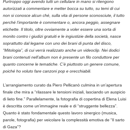
Purtroppo oggi avendo tutti un cellulare in mano si ritengono
autorizzati a commentare e metter bocca su tutto, su temi di cui
non si conosce alcun ché, sulla vita di persone sconosciute, il tutto
perché l’importante è commentare o, ancora peggio, assegnare
etichette. Il titolo, oltre ovviamente a voler essere una sorta di
monito contro i giudizi gratuiti e le ingiustizie della società, nasce
soprattutto dal legame con uno dei brani di punta del disco,
“Mitologia”, di cui verrà realizzato anche un videoclip. Nei dodici
brani contenuti nell’album non è presente un filo conduttore per
quanto concerne le tematiche. C’è piuttosto un genere comune,
poiché ho voluto fare canzoni pop e orecchiabili.
L’arrangiamento curato da Piero Pellicanò culmina in un’apertura
finale che mira a “rilassare le tensioni iniziali, lasciando un auspicio
di lieto fine.” Parallelamente, la fotografia di copertina di Elena Luisi
è descritta come un’immagine reale e di “struggente bellezza”.
Quanto è stato fondamentale questo lavoro sinergico (musica,
parole, fotografia) per veicolare la complessità emotiva de “Il sarto
di Gaza”?