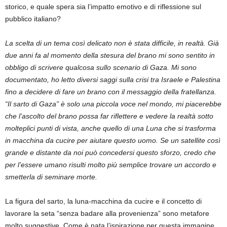
storico, e quale spera sia l’impatto emotivo e di riflessione sul
pubblico italiano?
La scelta di un tema così delicato non è stata difficile, in realtà. Già
due anni fa al momento della stesura del brano mi sono sentito in
obbligo di scrivere qualcosa sullo scenario di Gaza. Mi sono
documentato, ho letto diversi saggi sulla crisi tra Israele e Palestina
fino a decidere di fare un brano con il messaggio della fratellanza.
“Il sarto di Gaza” è solo una piccola voce nel mondo, mi piacerebbe
che l’ascolto del brano possa far riflettere e vedere la realtà sotto
molteplici punti di vista, anche quello di una Luna che si trasforma
in macchina da cucire per aiutare questo uomo. Se un satellite così
grande e distante da noi può concedersi questo sforzo, credo che
per l’essere umano risulti molto più semplice trovare un accordo e
smetterla di seminare morte.
La figura del sarto, la luna-macchina da cucire e il concetto di
lavorare la seta “senza badare alla provenienza” sono metafore
molto suggestive. Come è nata l’ispirazione per questa immagine