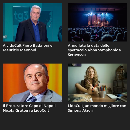
A LidoCult Piero Badaloni e
Annullata la data dello
Maurizio Mannoni
spettacolo Abba Symphonic a
Seravezza
Il Procuratore Capo di Napoli
LidoCult, un mondo migliore con
Nicola Gratteri a LidoCult
Simona Atzori