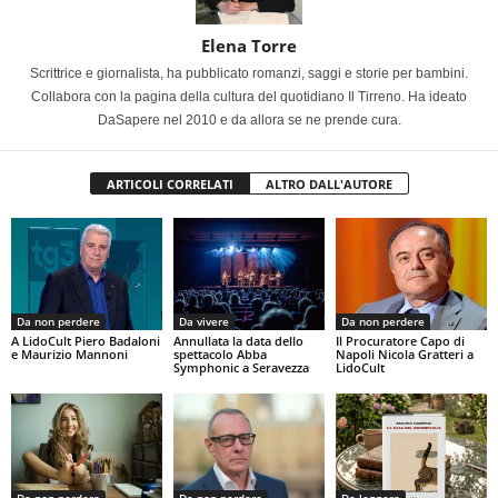
Elena Torre
Scrittrice e giornalista, ha pubblicato romanzi, saggi e storie per bambini.
Collabora con la pagina della cultura del quotidiano Il Tirreno. Ha ideato
DaSapere nel 2010 e da allora se ne prende cura.
ARTICOLI CORRELATI
ALTRO DALL'AUTORE
Da non perdere
Da vivere
Da non perdere
A LidoCult Piero Badaloni
Annullata la data dello
Il Procuratore Capo di
e Maurizio Mannoni
spettacolo Abba
Napoli Nicola Gratteri a
Symphonic a Seravezza
LidoCult