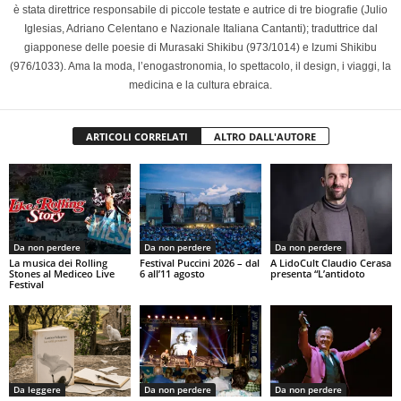
è stata direttrice responsabile di piccole testate e autrice di tre biografie (Julio
Iglesias, Adriano Celentano e Nazionale Italiana Cantanti); traduttrice dal
giapponese delle poesie di Murasaki Shikibu (973/1014) e Izumi Shikibu
(976/1033). Ama la moda, l’enogastronomia, lo spettacolo, il design, i viaggi, la
medicina e la cultura ebraica.
ARTICOLI CORRELATI
ALTRO DALL'AUTORE
Da non perdere
Da non perdere
Da non perdere
La musica dei Rolling
Festival Puccini 2026 – dal
A LidoCult Claudio Cerasa
Stones al Mediceo Live
6 all’11 agosto
presenta “L’antidoto
Festival
Da leggere
Da non perdere
Da non perdere