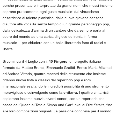
perché presentate e interpretate da grandi nomi che messi insieme
coprono praticamente ogni gusto musicale: dal virtuosismo
chitarristico al talento pianistico, dalla nuova giovane canzone
d’autore alla vocalità senza tempo di un grande personaggio pop,
dalla delicatezza d’anima di un cantore che da sempre parla al
cuore del mondo ad una carica di gioco ed ironia in forma
musicale… per chiudere con un ballo liberatorio fatto di radici e
libertà.
Si comincia il 4 Luglio con i:
40 Fingers
un progetto italiano
formato da Matteo Brenci, Emanuele Grafitti, Enrico Maria Milanesi
ed Andrea Vittorio, quattro maestri dello strumento che insieme
ridanno nuova linfa a classici del repertorio pop e rock
internazionale esaltando le incredibili possibilità di uno strumento
meraviglioso e coinvolgente come
la chitarra.
I quattro chitarristi
esplorano insieme nuovi universi sonori, con un repertorio che
passa dai Queen ai Toto a Simon and Garfunkel ai Dire Straits, fino
alle loro composizioni originali. La passione condivisa per il mondo