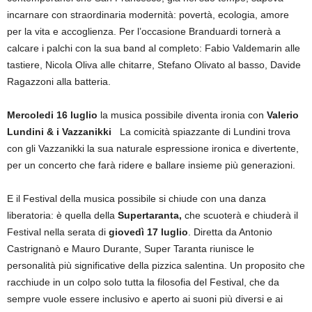
incarnare con straordinaria modernità: povertà, ecologia, amore
per la vita e accoglienza. Per l’occasione Branduardi tornerà a
calcare i palchi con la sua band al completo: Fabio Valdemarin alle
tastiere, Nicola Oliva alle chitarre, Stefano Olivato al basso, Davide
Ragazzoni alla batteria.
Mercoledi 16 luglio
la musica possibile diventa ironia con
Valerio
Lundini & i Vazzanikki
La comicità spiazzante di Lundini trova
con gli Vazzanikki la sua naturale espressione ironica e divertente,
per un concerto che farà ridere e ballare insieme più generazioni.
E il Festival della musica possibile si chiude con una danza
liberatoria: è quella della
Supertaranta,
che scuoterà e chiuderà il
Festival nella serata di
giovedì 17 luglio
. Diretta da Antonio
Castrignanò e Mauro Durante, Super Taranta riunisce le
personalità più significative della pizzica salentina. Un proposito che
racchiude in un colpo solo tutta la filosofia del Festival, che da
sempre vuole essere inclusivo e aperto ai suoni più diversi e ai