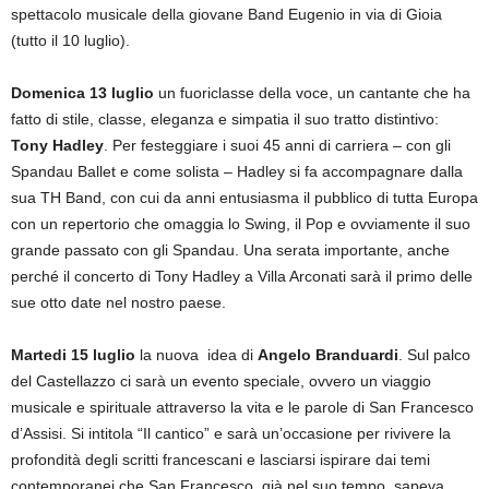
spettacolo musicale della giovane Band Eugenio in via di Gioia
(tutto il 10 luglio).
Domenica 13 luglio
un fuoriclasse della voce, un cantante che ha
fatto di stile, classe, eleganza e simpatia il suo tratto distintivo:
Tony Hadley
. Per festeggiare i suoi 45 anni di carriera – con gli
Spandau Ballet e come solista – Hadley si fa accompagnare dalla
sua TH Band, con cui da anni entusiasma il pubblico di tutta Europa
con un repertorio che omaggia lo Swing, il Pop e ovviamente il suo
grande passato con gli Spandau. Una serata importante, anche
perché il concerto di Tony Hadley a Villa Arconati sarà il primo delle
sue otto date nel nostro paese.
Martedi 15 luglio
la nuova idea di
Angelo Branduardi
. Sul palco
del Castellazzo ci sarà un evento speciale, ovvero un viaggio
musicale e spirituale attraverso la vita e le parole di San Francesco
d’Assisi. Si intitola “Il cantico” e sarà un’occasione per rivivere la
profondità degli scritti francescani e lasciarsi ispirare dai temi
contemporanei che San Francesco, già nel suo tempo, sapeva