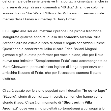
del cinema e delle serie televisive li ha portati a cimentarsi anche in
una serie di originali arrangiamenti a “40 dita” di famose colonne
sonore, tra cui Star Wars, L’Ultimo dei Mohicani, un sensazionale
medley della Disney e il medley di Harry Potter.
Il 6 Luglio alle sei del mattino
riprende una piccola tradizione
inaugurata qualche anno fa, quella del
concerto all’alba
. Villa
Arconati all’alba estiva è ricca di colori e regala sensazioni uniche.
Quest’anno a sonorizzare l’alba ci sarà Frida Bollani Magoni,
giovane e già quotata performer per voce e piano, che per il suo
nuovo tour intitolato “Semplicemente Frida” sarà accompagnata da
Mark Glentworth, percussionista inglese di lunga esperienza che
arricchirà il suono di Frida, che per l’occasione suonerà il piano
elettrico.
Ci sarà spazio per le storie popolari con il docufilm
“Io sono Iago”
(9Luglio), storie di comici,attori, registi, scrittori che hanno come
sfondo il lago. Ci sarà un momento di
“Short out in Villa
Arconati”
dove verranno proiettati cortometraggi a cui seguirà lo