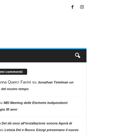
timi commenti
nna Querci Favini
su
Jonathan Tetelman un
 del nostro tempo
su
MEI Meeting delle Etichette Indipendenti
gia 30 anni
a Dei dà voce all'installazione sonora Agorà di
su
Letizia Dei e Rocco Giorgi presentano il nuovo