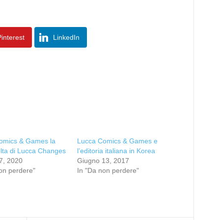
.
interest
LinkedIn
omics & Games la
Lucca Comics & Games e
lta di Lucca Changes
l’editoria italiana in Korea
7, 2020
Giugno 13, 2017
on perdere"
In "Da non perdere"