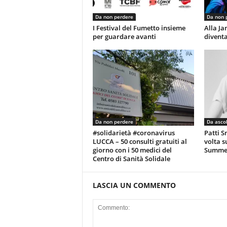
Da non perdere
Da non 
I Festival del Fumetto insieme
Alla J
per guardare avanti
diventa
Da non perdere
Da asco
#solidarietà #coronavirus
Patti S
LUCCA – 50 consulti gratuiti al
volta s
giorno con i 50 medici del
Summer
Centro di Sanità Solidale
LASCIA UN COMMENTO