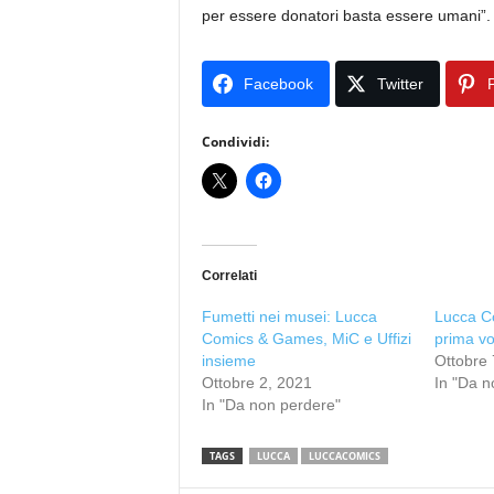
per essere donatori basta essere umani”
Facebook
Twitter
P
Condividi:
Correlati
Fumetti nei musei: Lucca
Lucca C
Comics & Games, MiC e Uffizi
prima vo
insieme
Ottobre 
Ottobre 2, 2021
In "Da n
In "Da non perdere"
TAGS
LUCCA
LUCCACOMICS