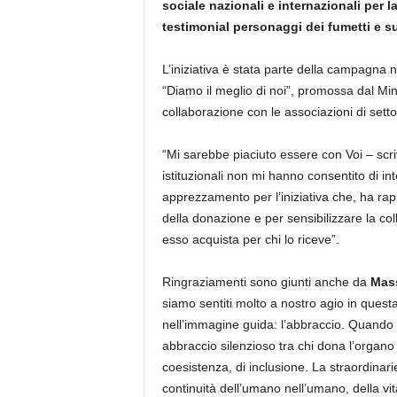
sociale nazionali e internazionali per
testimonial personaggi dei fumetti e s
L’iniziativa è stata parte della campagna 
“Diamo il meglio di noi”, promossa dal Mini
collaborazione con le associazioni di sett
“Mi sarebbe piaciuto essere con Voi – scri
istituzionali non mi hanno consentito di i
apprezzamento per l’iniziativa che, ha rap
della donazione e per sensibilizzare la coll
esso acquista per chi lo riceve”.
Ringraziamenti sono giunti anche da
Mass
siamo sentiti molto a nostro agio in quest
nell’immagine guida: l’abbraccio. Quando 
abbraccio silenzioso tra chi dona l’organo e
coesistenza, di inclusione. La straordinari
continuità dell’umano nell’umano, della vit