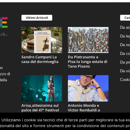
Ultimi Articoli
Cat
Da as
Da le
Da no
Da co
Sandro Campani La
Da Pietrasanta a
casa del dormiveglia
Pisa:la lunga estate di
Da pr
Tano Pisano
on
Da vi
zzo di
Cooki
della
Arisa,attesissima sul
Antonio Monda e
palco del 47° Festival
Victor Rambaldi a
La Versiliana
LidoCult
 Utilizziamo i cookie sia tecnici che di terze parti per migliorare la tua 
nzionalità del sito e fornire strumenti per la condivisione dei contenuti 