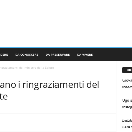
RDERE
DA CONOSCERE
DA PRESERVARE
DA VIVERE
ingraziamenti del ministro della Salute
Ul
ano i ringraziamenti del
Giova
tenore
te
Ugo
festeg
Letizi
SADI