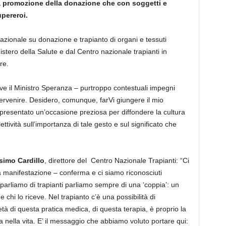
 la promozione della donazione che con soggetti e
upereroi.
nazionale su donazione e trapianto di organi e tessuti
stero della Salute e dal Centro nazionale trapianti in
ore.
ve il Ministro Speranza – purtroppo contestuali impegni
ntervenire. Desidero, comunque, farVi giungere il mio
presentato un’occasione preziosa per diffondere la cultura
ettività sull’importanza di tale gesto e sul significato che
imo Cardillo
, direttore del Centro Nazionale Trapianti: “Ci
a manifestazione – conferma e ci siamo riconosciuti
parliamo di trapianti parliamo sempre di una ‘coppia’: un
 chi lo riceve. Nel trapianto c’è una possibilità di
età di questa pratica medica, di questa terapia, è proprio la
a nella vita. E’ il messaggio che abbiamo voluto portare qui: