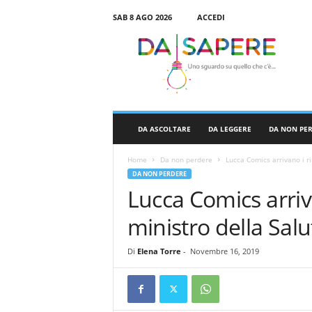
SAB 8 AGO 2026
ACCEDI
D
a
S
a
p
e
r
DA ASCOLTARE
DA LEGGERE
DA NON PE
e
Home
Da non perdere
Lucca Comics arrivano i r
DA NON PERDERE
Lucca Comics arriv
ministro della Salu
Di
Elena Torre
-
Novembre 16, 2019