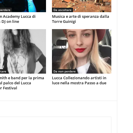
perdere
Da ascoltare
am Academy Lucca di
Musica e arte di speranza dalla
 DJ on line
Torre Guinigi
ltare
Da non perdere
mith e band per la prima
Lucca Collezionando artisti in
ul palco del Lucca
luce nella mostra Passo a due
 Festival