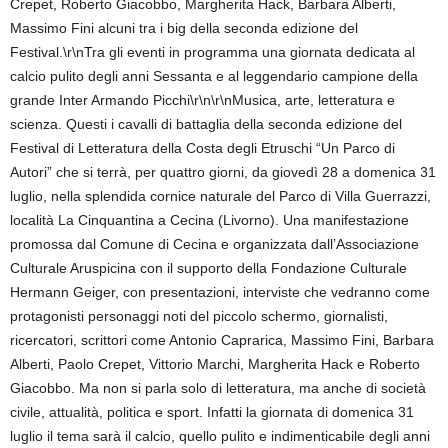
Crepet, Roberto Giacobbo, Margherita Hack, Barbara Alberti,
Massimo Fini alcuni tra i big della seconda edizione del
Festival.\r\nTra gli eventi in programma una giornata dedicata al
calcio pulito degli anni Sessanta e al leggendario campione della
grande Inter Armando Picchi\r\n\r\nMusica, arte, letteratura e
scienza. Questi i cavalli di battaglia della seconda edizione del
Festival di Letteratura della Costa degli Etruschi “Un Parco di
Autori” che si terrà, per quattro giorni, da giovedì 28 a domenica 31
luglio, nella splendida cornice naturale del Parco di Villa Guerrazzi,
località La Cinquantina a Cecina (Livorno). Una manifestazione
promossa dal Comune di Cecina e organizzata dall’Associazione
Culturale Aruspicina con il supporto della Fondazione Culturale
Hermann Geiger, con presentazioni, interviste che vedranno come
protagonisti personaggi noti del piccolo schermo, giornalisti,
ricercatori, scrittori come Antonio Caprarica, Massimo Fini, Barbara
Alberti, Paolo Crepet, Vittorio Marchi, Margherita Hack e Roberto
Giacobbo. Ma non si parla solo di letteratura, ma anche di società
civile, attualità, politica e sport. Infatti la giornata di domenica 31
luglio il tema sarà il calcio, quello pulito e indimenticabile degli anni