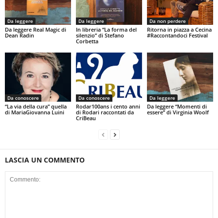
Da leggere
Da leggere
Da non perdere
Da leggere Real Magic di
In libreria “La forma del
Ritorna in piazza a Cecina
Dean Radin
silenzio” di Stefano
#Raccontandoci Festival
Corbetta
Da conoscere
Da conoscere
Da leggere
“La via della cura” quella
Rodar100ans i cento anni
Da leggere “Momenti di
di MariaGiovanna Luini
di Rodari raccontati da
essere” di Virginia Woolf
CriBeau
LASCIA UN COMMENTO