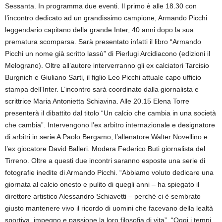
Sessanta. In programma due eventi. Il primo è alle 18.30 con
l’incontro dedicato ad un grandissimo campione, Armando Picchi
leggendario capitano della grande Inter, 40 anni dopo la sua
prematura scomparsa. Sarà presentato infatti il libro “Armando
Picchi un nome già scritto lassù” di Pierlugi Arcidiacono (edizioni il
Melograno). Oltre all’autore interverranno gli ex calciatori Tarcisio
Burgnich e Giuliano Sarti, il figlio Leo Picchi attuale capo ufficio
stampa dell’Inter. L’incontro sarà coordinato dalla giornalista e
scrittrice Maria Antonietta Schiavina. Alle 20.15 Elena Torre
presenterà il dibattito dal titolo “Un calcio che cambia in una società
che cambia”. Intervengono l’ex arbitro internazionale e designatore
di arbitri in serie A Paolo Bergamo, l’allenatore Walter Novellino e
l’ex giocatore David Balleri. Modera Federico Buti giornalista del
Tirreno. Oltre a questi due incontri saranno esposte una serie di
fotografie inedite di Armando Picchi. “Abbiamo voluto dedicare una
giornata al calcio onesto e pulito di quegli anni – ha spiegato il
direttore artistico Alessandro Schiavetti – perché ci è sembrato
giusto mantenere vivo il ricordo di uomini che facevano della lealtà
sportiva, impegno e passione la loro filosofia di vita”. “Oggi i tempi