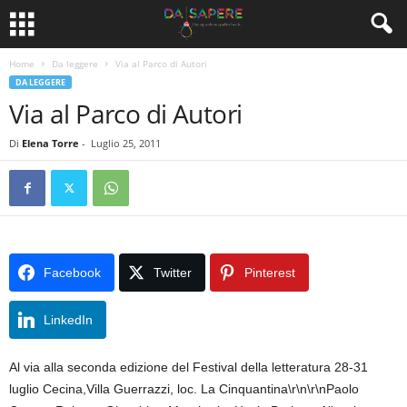
Home
Da leggere
Via al Parco di Autori
DA LEGGERE
Via al Parco di Autori
Di
Elena Torre
-
Luglio 25, 2011
Facebook
Twitter
Pinterest
LinkedIn
Al via alla seconda edizione del Festival della letteratura 28-31
luglio Cecina,Villa Guerrazzi, loc. La Cinquantina\r\n\r\nPaolo