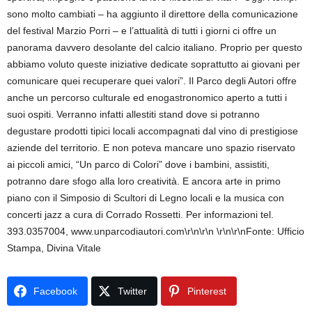
sono molto cambiati – ha aggiunto il direttore della comunicazione
del festival Marzio Porri – e l’attualità di tutti i giorni ci offre un
panorama davvero desolante del calcio italiano. Proprio per questo
abbiamo voluto queste iniziative dedicate soprattutto ai giovani per
comunicare quei recuperare quei valori”. Il Parco degli Autori offre
anche un percorso culturale ed enogastronomico aperto a tutti i
suoi ospiti. Verranno infatti allestiti stand dove si potranno
degustare prodotti tipici locali accompagnati dal vino di prestigiose
aziende del territorio. E non poteva mancare uno spazio riservato
ai piccoli amici, “Un parco di Colori” dove i bambini, assistiti,
potranno dare sfogo alla loro creatività. E ancora arte in primo
piano con il Simposio di Scultori di Legno locali e la musica con
concerti jazz a cura di Corrado Rossetti. Per informazioni tel.
393.0357004, www.unparcodiautori.com\r\n\r\n \r\n\r\nFonte: Ufficio
Stampa, Divina Vitale
Facebook
Twitter
Pinterest