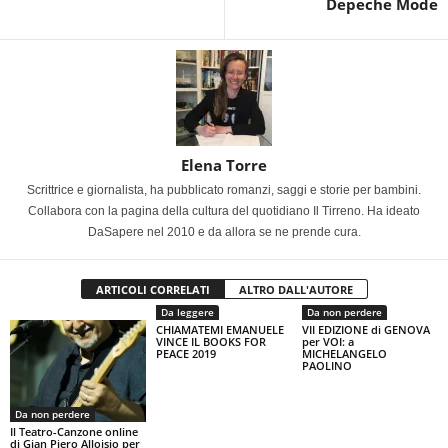
Depeche Mode
Elena Torre
Scrittrice e giornalista, ha pubblicato romanzi, saggi e storie per bambini.
Collabora con la pagina della cultura del quotidiano Il Tirreno. Ha ideato
DaSapere nel 2010 e da allora se ne prende cura.
ARTICOLI CORRELATI
ALTRO DALL'AUTORE
Da leggere
Da non perdere
CHIAMATEMI EMANUELE
VII EDIZIONE di GENOVA
VINCE IL BOOKS FOR
per VOI: a
PEACE 2019
MICHELANGELO
PAOLINO
Da non perdere
Il Teatro-Canzone online
di Gian Piero Alloisio per