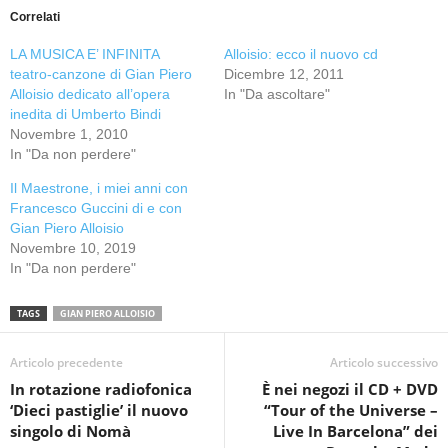
Correlati
LA MUSICA E’ INFINITA
Alloisio: ecco il nuovo cd
teatro-canzone di Gian Piero
Dicembre 12, 2011
Alloisio dedicato all’opera
In "Da ascoltare"
inedita di Umberto Bindi
Novembre 1, 2010
In "Da non perdere"
Il Maestrone, i miei anni con
Francesco Guccini di e con
Gian Piero Alloisio
Novembre 10, 2019
In "Da non perdere"
TAGS
GIAN PIERO ALLOISIO
Articolo precedente
Articolo successivo
In rotazione radiofonica
È nei negozi il CD + DVD
‘Dieci pastiglie’ il nuovo
“Tour of the Universe –
singolo di Nomà
Live In Barcelona” dei