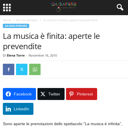
Home
Da non perdere
La musica è finita: aperte le prevendite
DA NON PERDERE
La musica è finita: aperte le
prevendite
Di
Elena Torre
-
Novembre 16, 2010
Facebook
Twitter
Pinterest
LinkedIn
Sono aperte le prenotazioni dello spettacolo “La musica è infinita”,