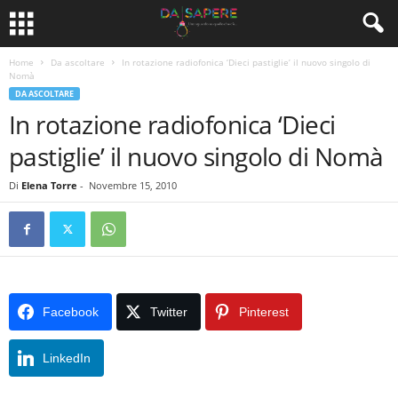
Home
Da ascoltare
In rotazione radiofonica ‘Dieci pastiglie’ il nuovo singolo di
Nomà
DA ASCOLTARE
In rotazione radiofonica ‘Dieci
pastiglie’ il nuovo singolo di Nomà
Di
Elena Torre
-
Novembre 15, 2010
Facebook
Twitter
Pinterest
LinkedIn