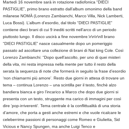
Martedì 16 novembre sarà in rotazione radiofonica “DIECI
PASTIGLIE”, primo brano estratto dall’album omonimo della band
milanese NOMÀ (Lorenzo Zambianchi, Marco Villa, Nick Lamberti,
Luca Bossi). L’album d’esordio, dal titolo “DIECI PASTIGLIE”
contiene dieci brani di cui 9 inediti scritti nell’arco di un periodo
piuttosto lungo. Il disco uscirà a fine novembre.\r\n\r\nIl brano
“DIECI PASTIGLIE” nasce casualmente dopo un pomeriggio
passato ad ascoltare una collezione di brani di Nat king Cole. Così
Lorenzo Zambianchi: “Dopo quell’ascolto, per uno di quei misteri
della vita, mi resta impressa nella mente per tutto il resto della
serata la sequenza di note che formerà in seguito la frase d’esordio
‘non chiamarmi più amore’. Resto due giorni in attesa di trovare un
tema – continua Lorenzo – una scintilla per il testo, finchè alzo
bandiera bianca e giro l’incarico a Marco che dopo due giorni si
presenta con un testo, struggente ma carico di immagini per così
dire ‘pop-irriverenti’. Tema centrale è la conflittualità di una storia
d’amore, che porta a gesti anche estremi e che vuole ricalcare le
celeberrime passioni di personaggi come Romeo e Giulietta, Sid
Vicious e Nancy Spungen, ma anche Luigi Tenco e