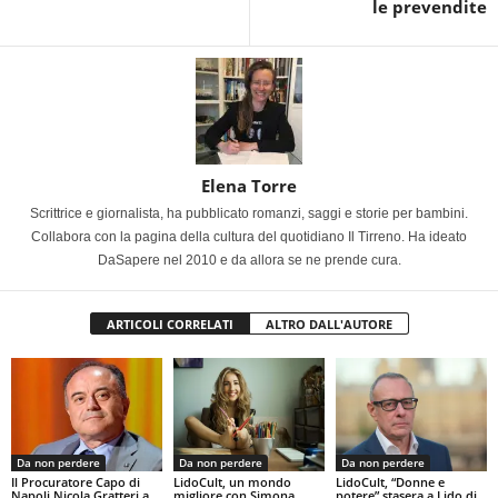
le prevendite
Elena Torre
Scrittrice e giornalista, ha pubblicato romanzi, saggi e storie per bambini.
Collabora con la pagina della cultura del quotidiano Il Tirreno. Ha ideato
DaSapere nel 2010 e da allora se ne prende cura.
ARTICOLI CORRELATI
ALTRO DALL'AUTORE
Da non perdere
Da non perdere
Da non perdere
Il Procuratore Capo di
LidoCult, un mondo
LidoCult, “Donne e
Napoli Nicola Gratteri a
migliore con Simona
potere” stasera a Lido di