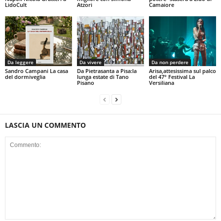
LidoCult
Atzori
Camaiore
Da leggere
Da vivere
Da non perdere
Sandro Campani La casa
Da Pietrasanta a Pisa:la
Arisa,attesissima sul palco
del dormiveglia
lunga estate di Tano
del 47° Festival La
Pisano
Versiliana
LASCIA UN COMMENTO