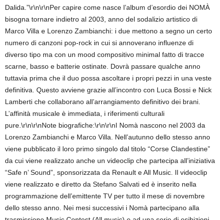
Dalida.”\r\n\r\nPer capire come nasce l’album d’esordio dei NOMÀ
bisogna tornare indietro al 2003, anno del sodalizio artistico di
Marco Villa e Lorenzo Zambianchi: i due mettono a segno un certo
numero di canzoni pop-rock in cui si annoverano influenze di
diverso tipo ma con un mood compositivo minimal fatto di tracce
scarne, basso e batterie ostinate. Dovrà passare qualche anno
tuttavia prima che il duo possa ascoltare i propri pezzi in una veste
definitiva. Questo avviene grazie all’incontro con Luca Bossi e Nick
Lamberti che collaborano all’arrangiamento definitivo dei brani.
L’affinità musicale è immediata, i riferimenti culturali
pure.\r\n\r\nNote biografiche:\r\n\r\nI Nomà nascono nel 2003 da
Lorenzo Zambianchi e Marco Villa. Nell’autunno dello stesso anno
viene pubblicato il loro primo singolo dal titolo “Corse Clandestine”
da cui viene realizzato anche un videoclip che partecipa all’iniziativa
“Safe n’ Sound”, sponsorizzata da Renault e All Music. Il videoclip
viene realizzato e diretto da Stefano Salvati ed è inserito nella
programmazione dell’emittente TV per tutto il mese di novembre
dello stesso anno. Nei mesi successivi i Nomà partecipano alla
trasmissione Music Contest (All music) e ad una serie di esibizioni