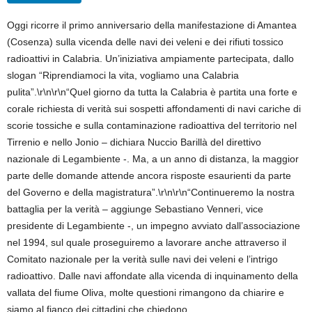
Oggi ricorre il primo anniversario della manifestazione di Amantea
(Cosenza) sulla vicenda delle navi dei veleni e dei rifiuti tossico
radioattivi in Calabria. Un’iniziativa ampiamente partecipata, dallo
slogan “Riprendiamoci la vita, vogliamo una Calabria
pulita”.\r\n\r\n“Quel giorno da tutta la Calabria è partita una forte e
corale richiesta di verità sui sospetti affondamenti di navi cariche di
scorie tossiche e sulla contaminazione radioattiva del territorio nel
Tirrenio e nello Jonio – dichiara Nuccio Barillà del direttivo
nazionale di Legambiente -. Ma, a un anno di distanza, la maggior
parte delle domande attende ancora risposte esaurienti da parte
del Governo e della magistratura”.\r\n\r\n“Continueremo la nostra
battaglia per la verità – aggiunge Sebastiano Venneri, vice
presidente di Legambiente -, un impegno avviato dall’associazione
nel 1994, sul quale proseguiremo a lavorare anche attraverso il
Comitato nazionale per la verità sulle navi dei veleni e l’intrigo
radioattivo. Dalle navi affondate alla vicenda di inquinamento della
vallata del fiume Oliva, molte questioni rimangono da chiarire e
siamo al fianco dei cittadini che chiedono