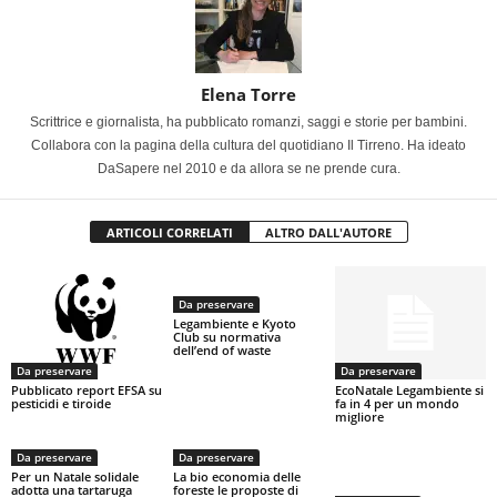
Elena Torre
Scrittrice e giornalista, ha pubblicato romanzi, saggi e storie per bambini.
Collabora con la pagina della cultura del quotidiano Il Tirreno. Ha ideato
DaSapere nel 2010 e da allora se ne prende cura.
ARTICOLI CORRELATI
ALTRO DALL'AUTORE
Da preservare
Legambiente e Kyoto
Club su normativa
dell’end of waste
Da preservare
Da preservare
Pubblicato report EFSA su
EcoNatale Legambiente si
pesticidi e tiroide
fa in 4 per un mondo
migliore
Da preservare
Da preservare
Per un Natale solidale
La bio economia delle
adotta una tartaruga
foreste le proposte di