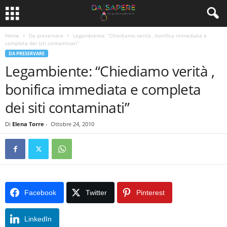
Home
Da preservare
Legambiente: “Chiediamo verità , bonifica immediata e
completa dei siti contaminati”
DA PRESERVARE
Legambiente: “Chiediamo verità ,
bonifica immediata e completa
dei siti contaminati”
Di
Elena Torre
-
Ottobre 24, 2010
Facebook
Twitter
Pinterest
LinkedIn