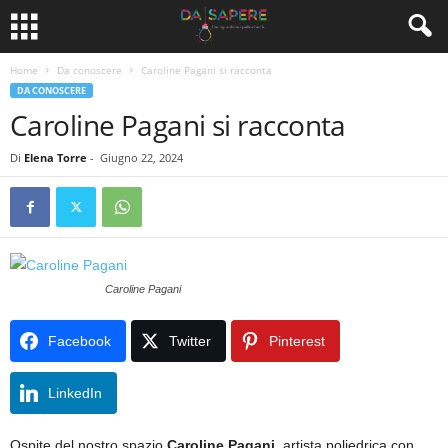
Home
Da conoscere
Caroline Pagani si racconta
DA CONOSCERE
Caroline Pagani si racconta
Di
Elena Torre
-
Giugno 22, 2024
Caroline Pagani
Facebook
Twitter
Pinterest
LinkedIn
Ospite del nostro spazio
Caroline Pagani
, artista poliedrica con