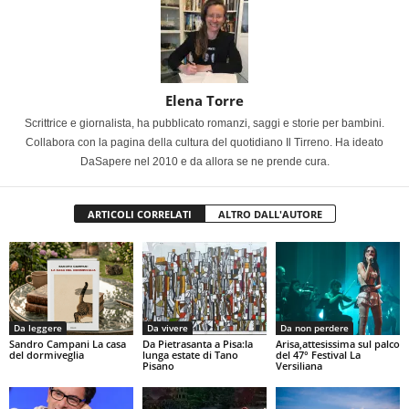
Elena Torre
Scrittrice e giornalista, ha pubblicato romanzi, saggi e storie per bambini.
Collabora con la pagina della cultura del quotidiano Il Tirreno. Ha ideato
DaSapere nel 2010 e da allora se ne prende cura.
ARTICOLI CORRELATI
ALTRO DALL'AUTORE
Da leggere
Da vivere
Da non perdere
Sandro Campani La casa
Da Pietrasanta a Pisa:la
Arisa,attesissima sul palco
del dormiveglia
lunga estate di Tano
del 47° Festival La
Pisano
Versiliana