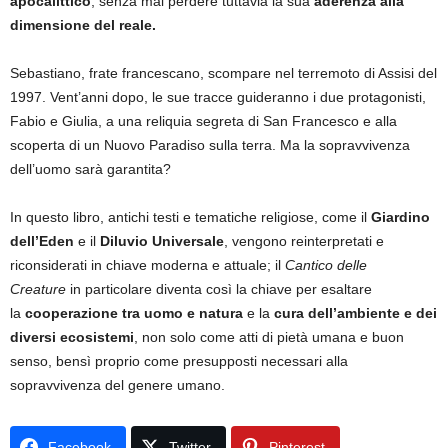
apocalittico
, senza mai perdere tuttavia la sua
aderenza alla
dimensione del reale.
Sebastiano, frate francescano, scompare nel terremoto di Assisi del
1997. Vent’anni dopo, le sue tracce guideranno i due protagonisti,
Fabio e Giulia, a una reliquia segreta di San Francesco e alla
scoperta di un Nuovo Paradiso sulla terra. Ma la sopravvivenza
dell’uomo sarà garantita?
In questo libro, antichi testi e tematiche religiose, come il
Giardino
dell’Eden
e il
Diluvio Universale
, vengono reinterpretati e
riconsiderati in chiave moderna e attuale; il
Cantico delle
Creature
in particolare diventa così la chiave per esaltare
la
cooperazione tra uomo e natura
e la
cura dell’ambiente e dei
diversi ecosistemi
, non solo come atti di pietà umana e buon
senso, bensì proprio come presupposti necessari alla
sopravvivenza del genere umano.
Facebook
Twitter
Pinterest