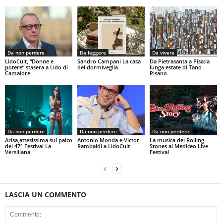
Da non perdere
Da leggere
Da vivere
LidoCult, “Donne e
Sandro Campani La casa
Da Pietrasanta a Pisa:la
potere” stasera a Lido di
del dormiveglia
lunga estate di Tano
Camaiore
Pisano
Da non perdere
Da non perdere
Da non perdere
Arisa,attesissima sul palco
Antonio Monda e Victor
La musica dei Rolling
del 47° Festival La
Rambaldi a LidoCult
Stones al Mediceo Live
Versiliana
Festival
LASCIA UN COMMENTO