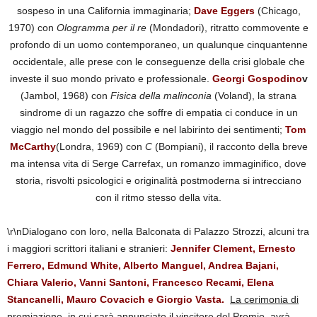
sospeso in una California immaginaria;
Dave Eggers
(Chicago,
1970) con
Ologramma per il re
(Mondadori), ritratto commovente e
profondo di un uomo contemporaneo, un qualunque cinquantenne
occidentale, alle prese con le conseguenze della crisi globale che
investe il suo mondo privato e professionale.
Georgi Gospodino
v
(Jambol, 1968) con
Fisica della malinconia
(Voland), la strana
sindrome di un ragazzo che soffre di empatia ci conduce in un
viaggio nel mondo del possibile e nel labirinto dei sentimenti;
Tom
McCarthy
(Londra, 1969) con
C
(Bompiani), il racconto della breve
ma intensa vita di Serge Carrefax, un romanzo immaginifico, dove
storia, risvolti psicologici e originalità postmoderna si intrecciano
con il ritmo stesso della vita.
\r\nDialogano con loro, nella Balconata di Palazzo Strozzi, alcuni tra
i maggiori scrittori italiani e stranieri:
Jennifer Clement, Ernesto
Ferrero, Edmund White, Alberto Manguel, Andrea Bajani,
Chiara Valerio, Vanni Santoni, Francesco Recami, Elena
Stancanelli, Mauro Covacich e Giorgio Vasta
.
La cerimonia di
premiazione, in cui sarà annunciato il vincitore del Premio, avrà