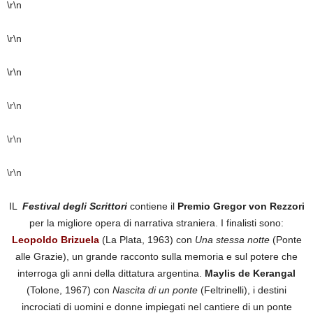
\r\n
\r\n
\r\n
\r\n
\r\n
\r\n
IL
Festival degli Scrittori
contiene il
Premio Gregor von Rezzori
per la migliore opera di narrativa straniera. I finalisti sono:
Leopoldo Brizuela
(La Plata, 1963) con
Una stessa notte
(Ponte
alle Grazie), un grande racconto sulla memoria e sul potere che
interroga gli anni della dittatura argentina.
Maylis de Kerangal
(Tolone, 1967) con
Nascita di un ponte
(Feltrinelli), i destini
incrociati di uomini e donne impiegati nel cantiere di un ponte