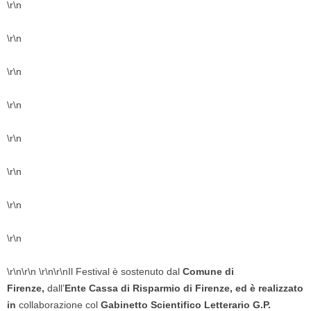
\r\n
\r\n
\r\n
\r\n
\r\n
\r\n
\r\n
\r\n
\r\n\r\n \r\n\r\nIl Festival è sostenuto dal
Comune di
Firenze,
dall’
Ente Cassa di Risparmio di Firenze, ed è realizzato
in
collaborazione col
Gabinetto Scientifico Letterario G.P.