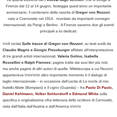
Firenze dal 12 al 14 giugno, festeggia quest’anno un importante
anniversario: il centenario della nascita di
Gregor von Rezzori
,
nato a Czernowitz nel 1914, ricordato da importanti convegni
internazionali, da Parigi a Berlino. A Firenze saranno due gli eventi
principali a lui dedicati.
\r\nIl recital
Sulle tracce di Gregor von Rezzori
, su testi scelti da
Claudio Magris e Giorgio Pressburger
affidato all’interpretazione
di tre grandi artisti internazionali,
Valeria Golino, Isabella
Rossellini e Ralph Fiennes:
pagine tratte dai suoi libri più noti,
ma anche pagine di altri autori di quella Mitteleuropa a cui Rezzori
apparteneva.\r\n\r\nUn altro importante momento è il dialogo di
taglio internazionale – in occasione dell’uscita di
La morte di mio
fratello Abele
(Bompiani) e
Il cigno
(Guanda) – fra
Paolo Di Paolo,
Daniel Kehlmann, Volker Schlondorff e Edmund White
sulla
specifica e originalissima cifra letteraria dello scrittore di Cernowitz,
vista dall’Italia dall’Austria e dall’America.\r\n\r\n