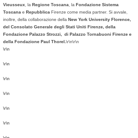
Vieusseux
, la
Regione Toscana
, la
Fondazione Sistema
Toscana
e
Repubblica
Firenze come media partner. Si avvale,
inoltre, della collaborazione della
New York University Florence,
del
Consolato Generale degli Stati Uniti Firenze, della
Fondazione Palazzo Strozzi, di Palazzo Tornabuoni Firenze e
della Fondazione Paul Thorel.
\r\n\r\n
\r\n
\r\n
\r\n
\r\n
\r\n
\r\n
\r\n