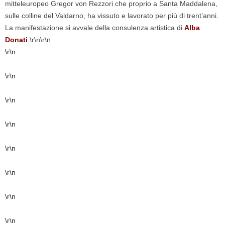
mitteleuropeo Gregor von Rezzori che proprio a Santa Maddalena,
sulle colline del Valdarno, ha vissuto e lavorato per più di trent’anni.
La manifestazione si avvale della consulenza artistica di
Alba
Donati
.\r\n\r\n
\r\n
\r\n
\r\n
\r\n
\r\n
\r\n
\r\n
\r\n