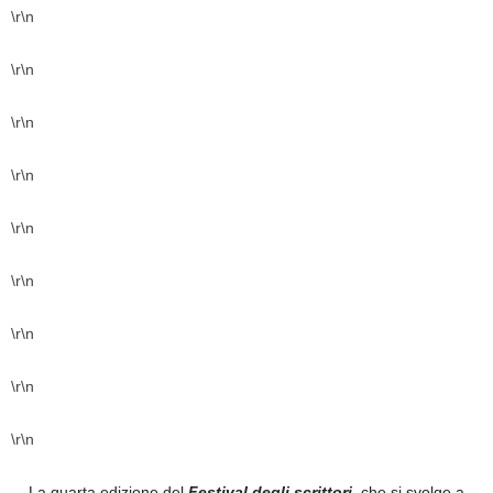
\r\n
\r\n
\r\n
\r\n
\r\n
\r\n
\r\n
\r\n
\r\n
La quarta edizione del
Festival
degli
scrittori
, che si svolge a