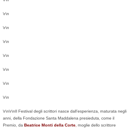
\r\n
\r\n
\r\n
\r\n
\r\n
\r\n
\r\n
\r\n\r\nIl Festival degli scrittori nasce dall’esperienza, maturata negli
anni, della Fondazione Santa Maddalena presieduta, come il
Premio, da
Beatrice Monti della Corte
,
moglie dello scrittore