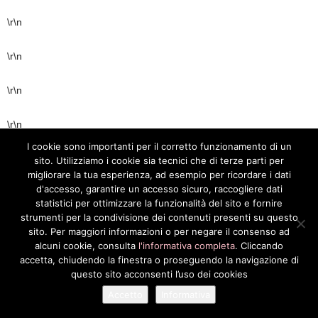
\r\n
\r\n
\r\n
\r\n
I cookie sono importanti per il corretto funzionamento di un
\r\n
sito. Utilizziamo i cookie sia tecnici che di terze parti per
migliorare la tua esperienza, ad esempio per ricordare i dati
d'accesso, garantire un accesso sicuro, raccogliere dati
\r\n
statistici per ottimizzare la funzionalità del sito e fornire
strumenti per la condivisione dei contenuti presenti su questo
\r\n
sito. Per maggiori informazioni o per negare il consenso ad
alcuni cookie, consulta
l'informativa completa
. Cliccando
accetta, chiudendo la finestra o proseguendo la navigazione di
\r\n
questo sito acconsenti l’uso dei cookies
\r\n
Accetto
Informativa