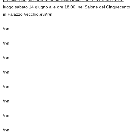
luogo sabato 14 giugno alle ore 18,00, nel Salone dei Cinquecento
in Palazzo Vecchio.
\r\n\r\n
\r\n
\r\n
\r\n
\r\n
\r\n
\r\n
\r\n
\r\n