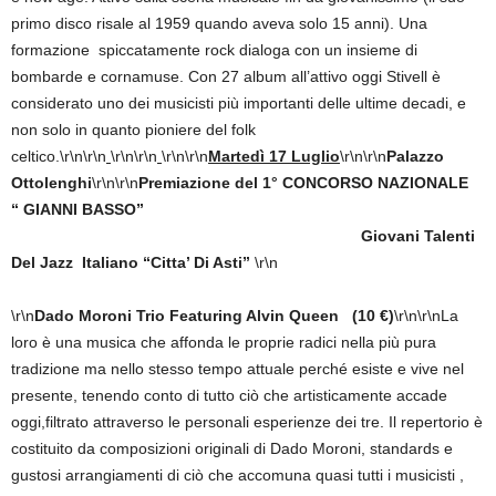
primo disco risale al 1959 quando aveva solo 15 anni). Una
formazione spiccatamente rock dialoga con un insieme di
bombarde e cornamuse. Con 27 album all’attivo oggi Stivell è
considerato uno dei musicisti più importanti delle ultime decadi, e
non solo in quanto pioniere del folk
celtico.\r\n\r\n
\r\n\r\n
\r\n\r\n
Martedì 17 Luglio
\r\n\r\n
Palazzo
Ottolenghi
\r\n\r\n
Premiazione del 1° CONCORSO NAZIONALE
“ GIANNI BASSO”
Giovani Talenti
Del Jazz Italiano “Citta’ Di Asti”
\r\n
\r\n
Dado Moroni Trio Featuring Alvin Queen
(10 €)
\r\n\r\nLa
loro è una musica che affonda le proprie radici nella più pura
tradizione ma nello stesso tempo attuale perché esiste e vive nel
presente, tenendo conto di tutto ciò che artisticamente accade
oggi,filtrato attraverso le personali esperienze dei tre. Il repertorio è
costituito da composizioni originali di Dado Moroni, standards e
gustosi arrangiamenti di ciò che accomuna quasi tutti i musicisti ,