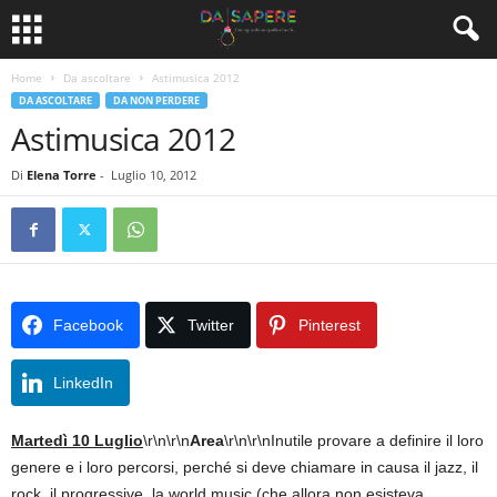
Home
Da ascoltare
Astimusica 2012
DA ASCOLTARE
DA NON PERDERE
Astimusica 2012
Di
Elena Torre
-
Luglio 10, 2012
Facebook
Twitter
Pinterest
LinkedIn
Martedì 10 Luglio
\r\n\r\n
Area
\r\n\r\nInutile provare a definire il loro
genere e i loro percorsi, perché si deve chiamare in causa il jazz, il
rock, il progressive, la world music (che allora non esisteva