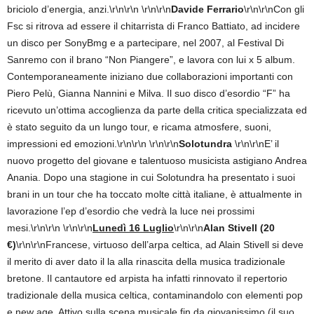
briciolo d’energia, anzi.\r\n\r\n
\r\n\r\n
Davide Ferrario
\r\n\r\nCon gli
Fsc si ritrova ad essere il chitarrista di Franco Battiato, ad incidere
un disco per SonyBmg e a partecipare, nel 2007, al Festival Di
Sanremo con il brano “Non Piangere”, e lavora con lui x 5 album.
Contemporaneamente iniziano due collaborazioni importanti con
Piero Pelù, Gianna Nannini e Milva. Il suo disco d’esordio “F” ha
ricevuto un’ottima accoglienza da parte della critica specializzata ed
è stato seguito da un lungo tour, e ricama atmosfere, suoni,
impressioni ed emozioni.\r\n\r\n \r\n\r\n
Solotundra
\r\n\r\nE’ il
nuovo progetto del giovane e talentuoso musicista astigiano Andrea
Anania. Dopo una stagione in cui Solotundra ha presentato i suoi
brani in un tour che ha toccato molte città italiane, è attualmente in
lavorazione l’ep d’esordio che vedrà la luce nei prossimi
mesi.\r\n\r\n \r\n\r\n
Lunedì 16 Luglio
\r\n\r\n
Alan Stivell (20
€)
\r\n\r\nFrancese, virtuoso dell’arpa celtica, ad Alain Stivell si deve
il merito di aver dato il la alla rinascita della musica tradizionale
bretone. Il cantautore ed arpista ha infatti rinnovato il repertorio
tradizionale della musica celtica, contaminandolo con elementi pop
e new age. Attivo sulla scena musicale fin da giovanissimo (il suo