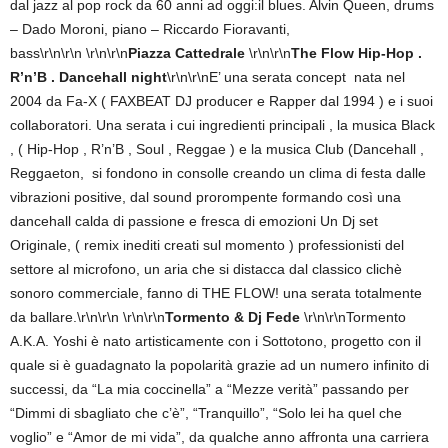
dal jazz al pop rock da 60 anni ad oggi:il blues. Alvin Queen, drums
– Dado Moroni, piano – Riccardo Fioravanti,
bass\r\n\r\n
\r\n\r\n
Piazza Cattedrale
\r\n\r\n
The Flow Hip-Hop .
R’n’B .
Dancehall night
\r\n\r\nE’ una serata concept nata nel
2004 da Fa-X ( FAXBEAT DJ producer e Rapper dal 1994 ) e i suoi
collaboratori. Una serata i cui ingredienti principali , la musica Black
, ( Hip-Hop , R’n’B , Soul , Reggae ) e la musica Club (Dancehall ,
Reggaeton, si fondono in consolle creando un clima di festa dalle
vibrazioni positive, dal sound prorompente formando così una
dancehall calda di passione e fresca di emozioni Un Dj set
Originale, ( remix inediti creati sul momento ) professionisti del
settore al microfono, un aria che si distacca dal classico clichè
sonoro commerciale, fanno di THE FLOW! una serata totalmente
da ballare.\r\n\r\n \r\n\r\n
Tormento & Dj Fede
\r\n\r\nTormento
A.K.A. Yoshi è nato artisticamente con i Sottotono, progetto con il
quale si è guadagnato la popolarità grazie ad un numero infinito di
successi, da “La mia coccinella” a “Mezze verità” passando per
“Dimmi di sbagliato che c’è”, “Tranquillo”, “Solo lei ha quel che
voglio” e “Amor de mi vida”, da qualche anno affronta una carriera