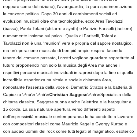
neppure come definizione), l’avanguardia, la pura sperimentazione,
la canzone politica. Dopo 30 anni di cambiamenti sociali ed
evoluzioni musicali oltre che tecnologiche, ecco Ares Tavolazzi
(basso), Paolo Tofani (chitarre e synth) e Patrizio Fariselli (tastiere)
nuovamente insieme sul palco. Quella di Fariselli, Tofani e
Tavolazzi non è una “reunion” vera e propria dal sapore nostalgico,
ma un’operazione musicale di ben più ampio respiro: facendo
tesoro del comune passato, i nostri vogliono guardare soprattutto al
futuro proponendo non solo la musica degli Area ma anche i
rispettivi percorsi musicali individuali intrapresi dopo la fine di quella
incredibile esperienza musicale e sociale chiamata Area,
nonostante l’assenza della voce di Demetrio Stratos e la batteria di
Capiozzo.\r\n\r\n \r\n\r\n
Christian Saggese
\r\n\r\nSpecialista della
chitarra classica, Saggese suona anche l’elettrica e la harpguitar a
15 corde. La sua naturale apertura verso differenti aspetti
dell’espressività musicale contemporanea lo ha condotto a lavorare
con compositori classici come Mauricio Kagel e Gyorgy Kurtag e
con audaci uomini del rock come tutti legati al magmatico, esoterico