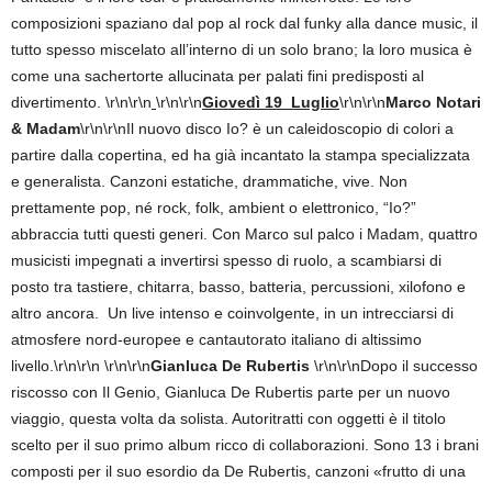
composizioni spaziano dal pop al rock dal funky alla dance music, il
tutto spesso miscelato all’interno di un solo brano; la loro musica è
come una sachertorte allucinata per palati fini predisposti al
divertimento.
\r\n\r\n
\r\n\r\n
Giovedì 19 Luglio
\r\n\r\n
Marco Notari
& Madam
\r\n\r\nIl nuovo disco Io? è un caleidoscopio di colori a
partire dalla copertina, ed ha già incantato la stampa specializzata
e generalista. Canzoni estatiche, drammatiche, vive. Non
prettamente pop, né rock, folk, ambient o elettronico, “Io?”
abbraccia tutti questi generi. Con Marco sul palco i Madam, quattro
musicisti impegnati a invertirsi spesso di ruolo, a scambiarsi di
posto tra tastiere, chitarra, basso, batteria, percussioni, xilofono e
altro ancora. Un live intenso e coinvolgente, in un intrecciarsi di
atmosfere nord-europee e cantautorato italiano di altissimo
livello.\r\n\r\n
\r\n\r\n
Gianluca De Rubertis
\r\n\r\nDopo il successo
riscosso con Il Genio, Gianluca De Rubertis parte per un nuovo
viaggio, questa volta da solista. Autoritratti con oggetti è il titolo
scelto per il suo primo album ricco di collaborazioni. Sono 13 i brani
composti per il suo esordio da De Rubertis, canzoni «frutto di una