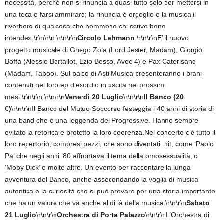
necessità, perché non si rinuncia a quasi tutto solo per mettersi in
una teca e farsi ammirare; la rinuncia è orgoglio e la musica il
riverbero di qualcosa che nemmeno chi scrive bene
intende».\r\n\r\n
\r\n\r\n
Circolo Lehmann
\r\n\r\nE’ il nuovo
progetto musicale di Ghego Zola (Lord Jester, Madam), Giorgio
Boffa (Alessio Bertallot, Ezio Bosso, Avec 4) e Pax Caterisano
(Madam, Taboo). Sul palco di Asti Musica presenteranno i brani
contenuti nel loro ep d’esordio in uscita nei prossimi
mesi.\r\n\r\n
\r\n\r\n
Venerdì 20 Luglio
\r\n\r\n
Il Banco (20
€)
\r\n\r\nIl Banco del Mutuo Soccorso festeggia i 40 anni di storia di
una band che è una leggenda del Progressive. Hanno sempre
evitato la retorica e protetto la loro coerenza.Nel concerto c’é tutto il
loro repertorio, compresi pezzi, che sono diventati hit, come ‘Paolo
Pa’ che negli anni ’80 affrontava il tema della omosessualità, o
‘Moby Dick’ e molte altre. Un evento per raccontare la lunga
avventura del Banco, anche assecondando la voglia di musica
autentica e la curiosità che si può provare per una storia importante
che ha un valore che va anche al di là della musica.\r\n\r\n
Sabato
21 Luglio
\r\n\r\n
Orchestra di Porta Palazzo
\r\n\r\nL’Orchestra di