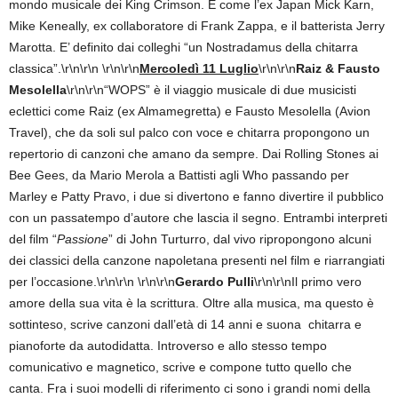
mondo musicale dei King Crimson. E come l’ex Japan Mick Karn,
Mike Keneally, ex collaboratore di Frank Zappa, e il batterista Jerry
Marotta. E’ definito dai colleghi “un Nostradamus della chitarra
classica”.\r\n\r\n
\r\n\r\n
Mercoledì 11 Luglio
\r\n\r\n
Raiz & Fausto
Mesolella
\r\n\r\n“WOPS” è il viaggio musicale di due musicisti
eclettici come Raiz (ex Almamegretta) e Fausto Mesolella (Avion
Travel), che da soli sul palco con voce e chitarra propongono un
repertorio di canzoni che amano da sempre. Dai Rolling Stones ai
Bee Gees, da Mario Merola a Battisti agli Who passando per
Marley e Patty Pravo, i due si divertono e fanno divertire il pubblico
con un passatempo d’autore che lascia il segno. Entrambi interpreti
del film “
Passione
” di John Turturro, dal vivo ripropongono alcuni
dei classici della canzone napoletana presenti nel film e riarrangiati
per l’occasione.
\r\n\r\n
\r\n\r\n
Gerardo Pulli
\r\n\r\nIl primo vero
amore della sua vita è la scrittura. Oltre alla musica, ma questo è
sottinteso, scrive canzoni dall’età di 14 anni e suona chitarra e
pianoforte da autodidatta. Introverso e allo stesso tempo
comunicativo e magnetico, scrive e compone tutto quello che
canta. Fra i suoi modelli di riferimento ci sono i grandi nomi della