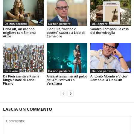
Da non perdere
Da non perdere
Da leggere
LidoCult, un mondo
LidoCult, “Donne e
Sandro Campani La casa
migliore con Simona
potere” stasera a Lido di
del dormiveglia
Atzori
Camaiore
Da vivere
Da non perdere
Da non perdere
Da Pietrasanta a Pisa:la
Arisa,attesissima sul palco
Antonio Monda e Victor
lunga estate di Tano
del 47° Festival La
Rambaldi a LidoCult
Pisano
Versiliana
LASCIA UN COMMENTO