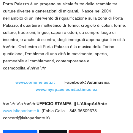
Porta Palazzo è un progetto musicale frutto dello scambio tra
culture diverse e generazioni di migranti. Nasce nel 2004
nell’ambito di un intervento di riqualificazione sulla zona di Porta
Palazzo, il quartiere multietnico di Torino: crogiolo di colori, forme,
culture, tradizioni, lingue, sapori e odori, da sempre luogo di
incontro, e anche di scontro, degli immigrati appena giunti in città.
\r\n\r\nL’Orchestra di Porta Palazzo è la musica della Torino
quotidiana, l’emblema di una città in movimento, aperta,
permeabile ai cambiamenti, contemporanea e
cosmopolita.\r\n\r\n \r\n
www.comune.asti.it
Facebook: Astimusica
www.myspace.com/astimusica
\r\n \r\n\r\n \r\n\r\n
UFFICIO STAMPA ||| L’AltopArlAnte
www.laltoparlante.it
(Fabio Gallo – 348.36509678 –
concerti@laltoparlante.it)