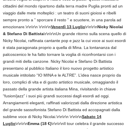
cittadini del mondo ripartono dalla terra madre Puglia pronti ad un
viaggio dalle mete molteplici : un teatro di suoni gioiosi e ribelli
sempre pronto a ” sporcare il resto ” e scuotere, in una parola ad
emozionare.
\r\n\r\n
\r\n\r\n
Venerdì 13 Luglio
\r\n\r\n
Nicky Nicolai
& Stefano Di Battista
\r\n\r\nUn grande ritorno sulla scena quello di
Nicky Nicolai, raffinata cantante pop e jazz la cui voce ai suoi esordi
è stata paragonata proprio a quella di Mina. La lontananza dal
palcoscenico le ha fatto tornare la voglia di riconfrontarsi con i
grandi miti della canzone. Nicky Nicolai e Stefano Di Battista
presentano al pubblico Italiano il loro nuovo progetto artistico
musicale intitolato “IO MINA e le ALTRE”. L’idea nasce proprio da
loro, complici di vita e di gusto artistico musicale, omaggiando il
passato della grande artista italiana Mina, rivisitando in chiave
“fusion/jazz” i suoi più grandi successi dagli esordi ad oggi.
Arrangiamenti eleganti, raffinati valorizzati dalla direzione artistica
del grande sassofonista Stefano Di Battista ed accopagnati dalla
sublime voce di Nicky Nicolai.\r\n\r\n \r\n\r\n
Sabato 14
Luglio
\r\n\r\n
Emma (18 €)
\r\n\r\nIl tour celebra il grande successo