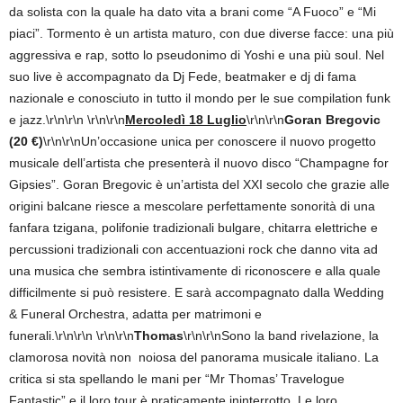
da solista con la quale ha dato vita a brani come “A Fuoco” e “Mi
piaci”. Tormento è un artista maturo, con due diverse facce: una più
aggressiva e rap, sotto lo pseudonimo di Yoshi e una più soul. Nel
suo live è accompagnato da Dj Fede, beatmaker e dj di fama
nazionale e conosciuto in tutto il mondo per le sue compilation funk
e jazz.\r\n\r\n \r\n\r\n
Mercoledì 18 Luglio
\r\n\r\n
Goran Bregovic
(20 €)
\r\n\r\nUn’occasione unica per conoscere il nuovo progetto
musicale dell’artista che presenterà il nuovo disco “Champagne for
Gipsies”. Goran Bregovic è un’artista del XXI secolo che grazie alle
origini balcane riesce a mescolare perfettamente sonorità di una
fanfara tzigana, polifonie tradizionali bulgare, chitarra elettriche e
percussioni tradizionali con accentuazioni rock che danno vita ad
una musica che sembra istintivamente di riconoscere e alla quale
difficilmente si può resistere. E sarà accompagnato dalla Wedding
& Funeral Orchestra, adatta per matrimoni e
funerali.\r\n\r\n \r\n\r\n
Thomas
\r\n\r\nSono la band rivelazione, la
clamorosa novità non noiosa del panorama musicale italiano. La
critica si sta spellando le mani per “Mr Thomas’ Travelogue
Fantastic”
e il loro tour è praticamente ininterrotto. Le loro