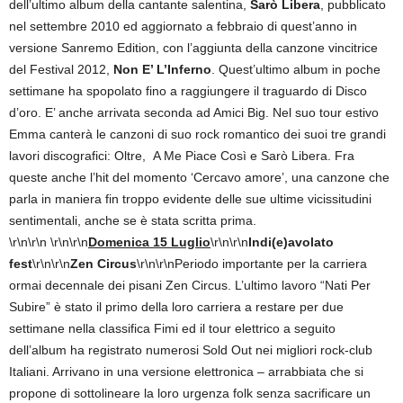
dell’ultimo album della cantante salentina,
Sarò Libera
, pubblicato
nel settembre 2010 ed aggiornato a febbraio di quest’anno in
versione Sanremo Edition, con l’aggiunta della canzone vincitrice
del Festival 2012,
Non E’ L’Inferno
. Quest’ultimo album in poche
settimane ha spopolato fino a raggiungere il traguardo di Disco
d’oro. E’ anche arrivata seconda ad Amici Big. Nel suo tour estivo
Emma canterà le canzoni di suo rock romantico dei suoi tre grandi
lavori discografici: Oltre, A Me Piace Così e Sarò Libera. Fra
queste anche l’hit del momento ‘Cercavo amore’, una canzone che
parla in maniera fin troppo evidente delle sue ultime vicissitudini
sentimentali, anche se è stata scritta prima.
\r\n\r\n \r\n\r\n
Domenica 15 Luglio
\r\n\r\n
Indi(e)avolato
fest
\r\n\r\n
Zen Circus
\r\n\r\nPeriodo importante per la carriera
ormai decennale dei pisani Zen Circus. L’ultimo lavoro “Nati Per
Subire” è stato il primo della loro carriera a restare per due
settimane nella classifica Fimi ed il tour elettrico a seguito
dell’album ha registrato numerosi Sold Out nei migliori rock-club
Italiani. Arrivano in una versione elettronica – arrabbiata che si
propone di sottolineare la loro urgenza folk senza sacrificare un