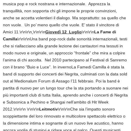
musica pop e rock nostrana e internazionale. Apprezza la
tranquillità, non sopporta chi gli impone le proprie convinzioni,
anche se accetta volentieri il dialogo. Ma soprattutto: sa quello che
non vuole. Un po’ meno quello che vuole. E’ stato il vincitore di
Amici 11.\r\n\r\n
\r\n\r\n
Giovedì 12 Luglio
\r\n\r\n
La Fame
di
Camilla
\r\n\r\nUna band pop-rock dalle sonorità internazionali, testi
che si riallacciano alla grande lezione dei cantautori ma tessuti in
modo nuovo e originale, un approccio “frontale” che mira a colpire
l’anima di chi ascolta. Nel 2010 partecipano al Festival di Sanremo
con il brano “Buio e Luce”. In invernoLa Famedi Camilla è stata la
band di supporto dei concerti dei Negrita, culminati con la data sold
out al Medionalum Forum di Assago l’11 febbraio. Poi la band è
partita di nuovo per un lungo tour che la sta portando a suonare nei
più importanti club di tutta Italia, aprendo anche i concerti di Negrita
e Subsonica a Pechino e Shangai nell’ambito di Hit Week
2012.\r\n\r\n \r\n\r\n
Leitmotiv
\r\n\r\nChe sia l’impatto sonoro
scoppiettante del loro rinnovato e multicolore spettacolo elettrico o
la dimensione intima e sognante di un nuovo live acustico, hanno
ancora voglia di stupirvi e ridare voce al palco. Questi musicanti