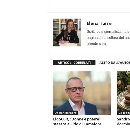
Elena Torre
Scrittrice e giornalista, ha
pagina della cultura del qu
prende cura.
ARTICOLI CORRELATI
ALTRO DALL'AUTO
Da non perdere
Da legg
LidoCult, “Donne e potere”
Sandro
stasera a Lido di Camaiore
dormiv