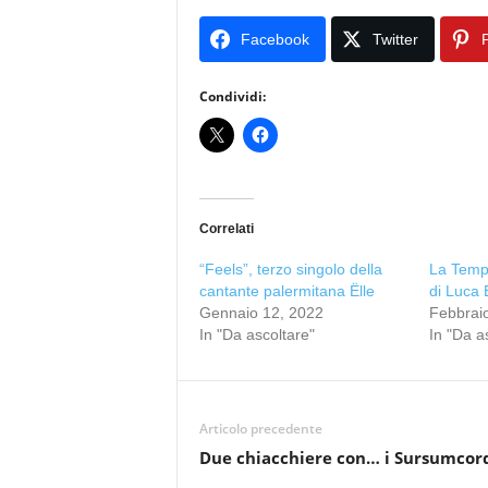
Facebook
Twitter
P
Condividi:
Correlati
“Feels”, terzo singolo della
La Tempe
cantante palermitana Ëlle
di Luca
Gennaio 12, 2022
Febbrai
In "Da ascoltare"
In "Da a
Articolo precedente
Due chiacchiere con… i Sursumcor