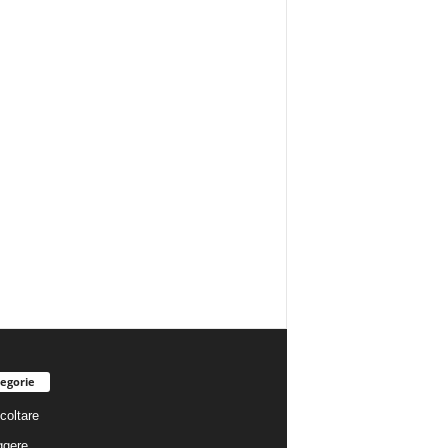
egorie
coltare
ggere