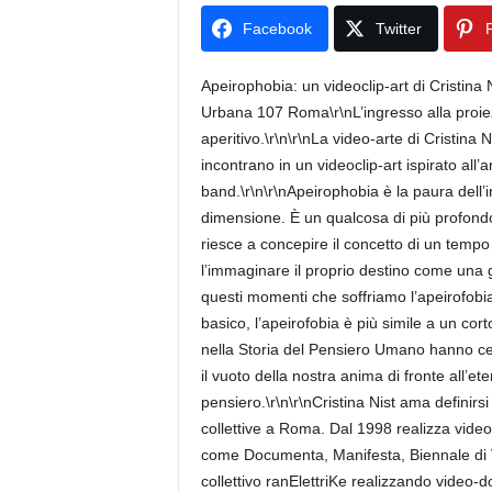
Facebook
Twitter
P
Apeirophobia: un videoclip-art di Cristin
Urbana 107 Roma\r\nL’ingresso alla proiezi
aperitivo.\r\n\r\nLa video-arte di Cristina Ni
incontrano in un videoclip-art ispirato all’
band.\r\n\r\nApeirophobia è la paura dell’i
dimensione. È un qualcosa di più profondo
riesce a concepire il concetto di un tempo 
l’immaginare il proprio destino come una
questi momenti che soffriamo l’apeirofobia.
basico, l’apeirofobia è più simile a un corto
nella Storia del Pensiero Umano hanno cer
il vuoto della nostra anima di fronte all’e
pensiero.\r\n\r\nCristina Nist ama definirs
collettive a Roma. Dal 1998 realizza video 
come Documenta, Manifesta, Biennale di V
collettivo ranElettriKe realizzando video