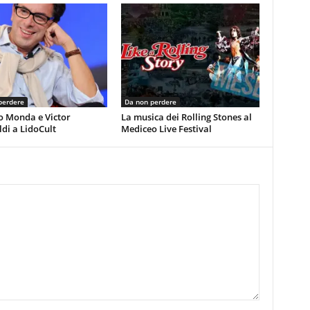
perdere
Da non perdere
o Monda e Victor
La musica dei Rolling Stones al
di a LidoCult
Mediceo Live Festival