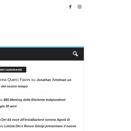
timi commenti
nna Querci Favini
su
Jonathan Tetelman un
 del nostro tempo
su
MEI Meeting delle Etichette Indipendenti
gia 30 anni
a Dei dà voce all'installazione sonora Agorà di
su
Letizia Dei e Rocco Giorgi presentano il nuovo