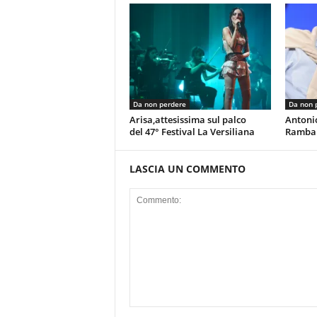
Da non perdere
Da non 
Arisa,attesissima sul palco
Antoni
del 47° Festival La Versiliana
Rambal
LASCIA UN COMMENTO