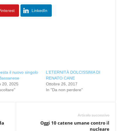
interest
LinkedIn
sta il nuovo singolo
L’ETERNITÀ DOLCISSIMA DI
 Bassanese
RENATO CANE
o 20, 2025
Ottobre 26, 2017
scoltare"
In "Da non perdere"
Articolo successivo
da
Oggi 10 catene umane contro il
nucleare