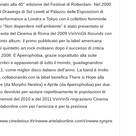
nato alla 40° edizione del Festival di Rotterdam. Nel 2000
l Drawings di Sol Lewitt al Palazzo delle Esposizioni di
performance a Londra e Tokyo con il collettivo femminile
o “Non disperdere nell’ambiente” è stato presentato al
esta del Cinema di Roma del 2009.\r\n\r\nGli ifsounds con
into album, il primo pubblicato per la label americana
 quintetto art rock molisano dopo il successo di critica
2008. E Apeirophobia, grazie soprattutto alla suite
ritici e appassionati di tutto il mondo, guadagnandosi
, come miglior disco italiano dell’anno. La band è molto
, collaborando con la label benefica There is Hope alla
e (da Morpho Nestira) e Aprile (da Apeirophobia) per due
ato devoluto per aiutare rispettivamente le popolazioni di
erremoti del 2010 e del 2011.\r\n\r\nSi ringraziano Cinema
labonline.com per l’amicizia e per la preziosa
nwww.cinedetour.it\r\nwww.artelabonline.com\r\nwww.synpre