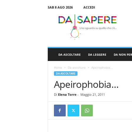
SAB 8 AGO 2026
ACCEDI
D
a
S
a
p
e
r
DA ASCOLTARE
DA LEGGERE
DA NON PE
e
Home
Da ascoltare
Apeirophobia…
DA ASCOLTARE
Apeirophobia…
Di
Elena Torre
-
Maggio 21, 2011