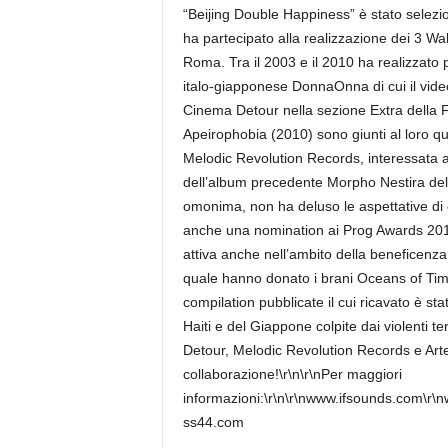
“Beijing Double Happiness” è stato selezio
ha partecipato alla realizzazione dei 3 Wal
Roma. Tra il 2003 e il 2010 ha realizzato 
italo-giapponese DonnaOnna di cui il vide
Cinema Detour nella sezione Extra della F
Apeirophobia (2010) sono giunti al loro qu
Melodic Revolution Records, interessata al
dell’album precedente Morpho Nestira del 
omonima, non ha deluso le aspettative di c
anche una nomination ai Prog Awards 2011
attiva anche nell’ambito della beneficenza
quale hanno donato i brani Oceans of Tim
compilation pubblicate il cui ricavato è st
Haiti e del Giappone colpite dai violenti t
Detour, Melodic Revolution Records e Arte
collaborazione!\r\n\r\nPer maggiori
informazioni:\r\n\r\nwww.ifsounds.com\r\
ss44.com