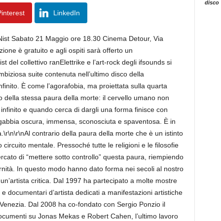
disco
interest
LinkedIn
a Nist Sabato 21 Maggio ore 18.30 Cinema Detour, Via
one è gratuito e agli ospiti sarà offerto un
st del collettivo ranElettrike e l’art-rock degli ifsounds si
ambiziosa suite contenuta nell’ultimo disco della
nfinito. È come l’agorafobia, ma proiettata sulla quarta
 della stessa paura della morte: il cervello umano non
infinito e quando cerca di dargli una forma finisce con
 gabbia oscura, immensa, sconosciuta e spaventosa. È in
\r\n\r\nAl contrario della paura della morte che è un istinto
 circuito mentale. Pressoché tutte le religioni e le filosofie
cato di “mettere sotto controllo” questa paura, riempiendo
ternità. In questo modo hanno dato forma nei secoli al nostro
i un’artista critica. Dal 1997 ha partecipato a molte mostre
e documentari d’artista dedicati a manifestazioni artistiche
enezia. Dal 2008 ha co-fondato con Sergio Ponzio il
-documenti su Jonas Mekas e Robert Cahen, l’ultimo lavoro