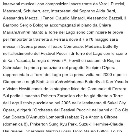
interventi musicali con composizioni sacre tratte da Verdi, Puccini,
Mascagni, Schubert, ecc, interpretati dai Soprano Alida Berti,
Alessandra Meozzi, i Tenori Claudio Minardi, Alessandro Bazzali, il
Baritono Sergio Bologna accompagnati al piano da Chiara
Mariani.\r\n\r\nIntanto a Torre del Lago sono cominciare le prove
per l’importante trasferta a Ferrara dove il 7 e l’8 maggio sarà
messa in Scena presso il Teatro Comunale, Madama Butterfly
nell’allestimento del Festival Puccini di Torre del Lago con le scene
di Kan Yasuda, la regia di Vivien A. Hewitt e i costumi di Regina
Schrecker, la prima produzione del progetto Scolpire l’Opera,
rappresentata a Torre del Lago per la prima volta nel 2000 e poi in
Giappone e negli Stati Uniti.\r\n\r\nMadama Butterfly di Kan Yasuda
e Vivien Hewitt conclude la stagione lirica del Comunale di Ferrara.
Sul podio il maestro Roberto Zarpellon che ha già diretto a Torre
del Lago il titolo pucciniano nel 2006 nell’allestimento di Sakai City
Opera, dirigerà l’Orchestra del Festival Puccini: nei panni di Cio Cio
San Donata D’Annuzio Lombardi (sabato 7) e Antonia Cifrone
(domenica 8), Pinkerton Sung Kyu Park, Suzuki Hermine-Claude
Hauguenel, Sharpless Marzio Giossi, Goro Mauro Buffoli, Lo zio