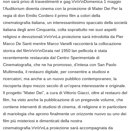
non sarà privo di travestimenti e gag.\r\n\r\nDomenica 1 maggio
l’Auditorium diventa cinema con la proiezione di Mater Dei Per la
regia di don Emilio Cordero il primo film a colori della
cinematografia italiana, un interessantissimo spaccato della società
italiana degli anni Cinquanta, colta soprattutto nei suoi aspetti
religiosi e devozionali.\r\n\r\nLa proiezione sarà introdotta da Pier
Marco De Santi mentre Marco Vanelli racconterà la collocazione
storica del film\r\n\r\nGirata nel 1950 lan pellicola è stata
recentemente restaurata dal Centro Sperimentale di
Cinematografia, che ne ha promosso, d’intesa con San Paolo
Multimedia, il restauro digitale, per consentire a studiosi e
ricercatori, ma anche a un nuovo pubblico contemporaneo, la
riscoperta dopo mezzo secolo di un’opera interessante e originale.
Il progetto “Mater Dei”, a cura di Vittorio Giacci, oltre al restauro del
film, ha visto anche la pubblicazione di un pregevole volume, che
contiene interventi di studiosi di cinema, di religione e in particolare
di mariologia che aprono finalmente un orizzonte nuovo su uno dei
film più misteriosi e dimenticati della nostra
cinematografia.\r\n\r\nLa proiezione sarà accompagnata da