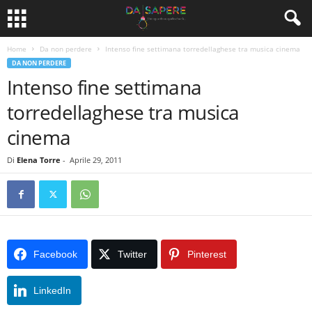
Home
Da non perdere
Intenso fine settimana torredellaghese tra musica cinema
DA NON PERDERE
Intenso fine settimana
torredellaghese tra musica
cinema
Di
Elena Torre
-
Aprile 29, 2011
Facebook
Twitter
Pinterest
LinkedIn