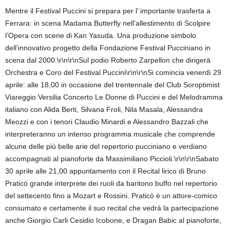
Mentre il Festival Puccini si prepara per l’ importante trasferta a
Ferrara: in scena Madama Butterfly nell’allestimento di Scolpire
l’Opera con scene di Kan Yasuda. Una produzione simbolo
dell’innovativo progetto della Fondazione Festival Pucciniano in
scena dal 2000.\r\n\r\nSul podio Roberto Zarpellon che dirigerà
Orchestra e Coro del Festival Puccini\r\n\r\nSi comincia venerdì 29
aprile: alle 18,00 in occasione del trentennale del Club Soroptimist
Viareggio Versilia Concerto Le Donne di Puccini e del Melodramma
italiano con Alida Berti, Silvana Froli, Nila Masala, Alessandra
Meozzi e con i tenori Claudio Minardi e Alessandro Bazzali che
interpreteranno un intenso programma musicale che comprende
alcune delle più belle arie del repertorio pucciniano e verdiano
accompagnati al pianoforte da Massimiliano Piccioli.\r\n\r\nSabato
30 aprile alle 21,00 appuntamento con il Recital lirico di Bruno
Praticò grande interprete dei ruoli da baritono buffo nel repertorio
del settecento fino a Mozart e Rossini. Praticò è un attore-comico
consumato e certamente il suo recital che vedrà la partecipazione
anche Giorgio Carli Cesidio Icobone, e Dragan Babic al pianoforte,