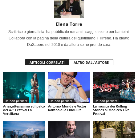
Elena Torre
Scrittrice e giornalista, ha pubblicato romanzi, saggi e storie per bambini.
Collabora con la pagina della cultura del quotidiano Il Tirreno. Ha ideato
DaSapere nel 2010 e da allora se ne prende cura.
ARTICOLI CORRELATI
ALTRO DALL'AUTORE
Da non perdere
Da non perdere
Da non perdere
Arisa,attesissima sul palco
Antonio Monda e Victor
La musica dei Rolling
del 47° Festival La
Rambaldi a LidoCult
Stones al Mediceo Live
Versiliana
Festival