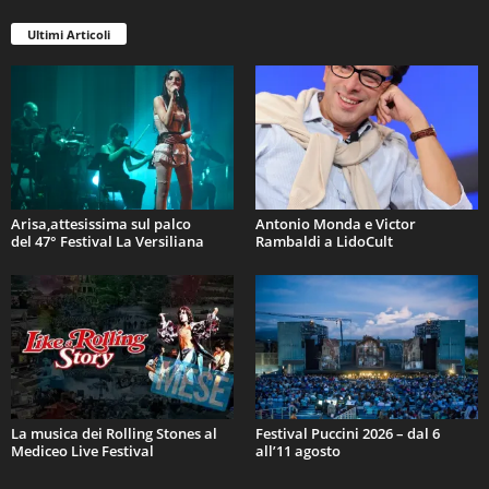
Ultimi Articoli
Arisa,attesissima sul palco
Antonio Monda e Victor
del 47° Festival La Versiliana
Rambaldi a LidoCult
La musica dei Rolling Stones al
Festival Puccini 2026 – dal 6
Mediceo Live Festival
all’11 agosto