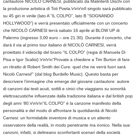
cantautore NICOLÒ CARNESI, pubblicato da Malintenti Dischi con
la produzione artistica di Toti Poeta.\r\n\r\nIl singolo sarà pubblicato
su 45 giri in vinile (lato A “IL COLPO”, lato B “SOGNANDO
HOLLYWOOD”) e verrà presentato ufficialmente con un concerto
che NICOLÒ CARNESI terrà sabato 16 aprile al BLOW UP di
Palermo (ingresso 3,00 euro – ore 21.30). Durante il concerto, che
darà il via al primo tour italiano di NICOLÒ CARNESI, verrà
proiettato il videoclip del brano “IL COLPO” (regia di Manuela Di
Pisa e Igor Scalisi).\r\n\r\n“Provate a chiedere a Tim Burton di fare
un ritratto di Robert Smith dei Cure: quel che ne verrà fuori sarà
Nicolò Carnesi!” (dal blog Burdello Music). Questo basta per
descrivere l’immagine che emerge del giovane cantautore: autore
di canzoni dai testi acuti, sottili e cinici che viaggiano su sonorità
elettroacustiche influenzate dalla tradizione italiana e dal british pop
degli anni ‘80.\r\n\r\n“IL COLPO” è la canzone manifesto della
personalità e del modo di affrontare la quotidianità di Nicolò
Carnesi: un formidabile inventore di musica e un attento
osservatore della realtà, in modo penetrante ma ironico. Nella sue
canzoni, infatti, si delineano sconfortanti scenari della società