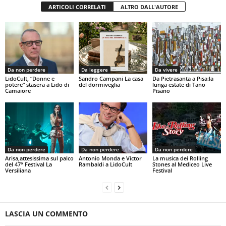
ARTICOLI CORRELATI
ALTRO DALL'AUTORE
Da non perdere
Da leggere
Da vivere
LidoCult, “Donne e
Sandro Campani La casa
Da Pietrasanta a Pisa:la
potere” stasera a Lido di
del dormiveglia
lunga estate di Tano
Camaiore
Pisano
Da non perdere
Da non perdere
Da non perdere
Arisa,attesissima sul palco
Antonio Monda e Victor
La musica dei Rolling
del 47° Festival La
Rambaldi a LidoCult
Stones al Mediceo Live
Versiliana
Festival
LASCIA UN COMMENTO