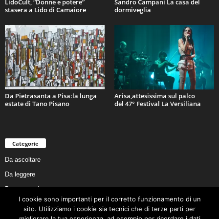
LidoCult, “Donne e potere”
Sandro Campani La casa del
stasera a Lido di Camaiore
dormiveglia
Da Pietrasanta a Pisa:la lunga
Arisa,attesissima sul palco
estate di Tano Pisano
del 47° Festival La Versiliana
Categorie
Da ascoltare
Da leggere
Da non perdere
I cookie sono importanti per il corretto funzionamento di un
Da conoscere
sito. Utilizziamo i cookie sia tecnici che di terze parti per
Da preservare
migliorare la tua esperienza, ad esempio per ricordare i dati