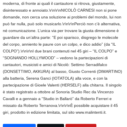
moderna, di fronte ai quali il cantautore si ritrova, giustamente,
disinteressato e annoiato.\r\n\r\nNICOLÒ CARNESI non si pone
domande, non cerca una soluzione ai problemi del mondo, lui non
può far nulla, può solo musicarlo.\r\n\r\nPerciò non c’è alternativa,
né comunicazione. L’unica via per trovare la giusta dimensione è
guardare da un’altra parte: “E poi sparisco, disgrego le molecole
del corpo, anniento le paure con un colpo, e dico addio” (da “IL
COLPO”).\r\n\r\nI due brani contenuti nel 45 giri – “IL COLPO” e
“SOGNANDO HOLLYWOOD” – vedono la partecipazioni di
cantautori, musicisti e amici di Nicolò: Settimo Serradifalco
(DONSETTIMO, AKKURA) al basso, Giusto Correnti (DIMARTINO)
alla batteria, Serena Ganci (IOTATOLA) alla voce, e con la
partecipazione di Gioele Valenti (HERSELF) alla chitarra. Il singolo
è stato registrato a ottobre al Sonoria Studio Rec da Vincenzo
Cavalli e a gennaio a “Studio in Ballarò” da Roberto Ferreri e
missato da Roberto Terranova.\r\n\r\nÈ possibile acquistare il 45
giri, prodotto in edizione limitata, sul sito www.malintenti.it.