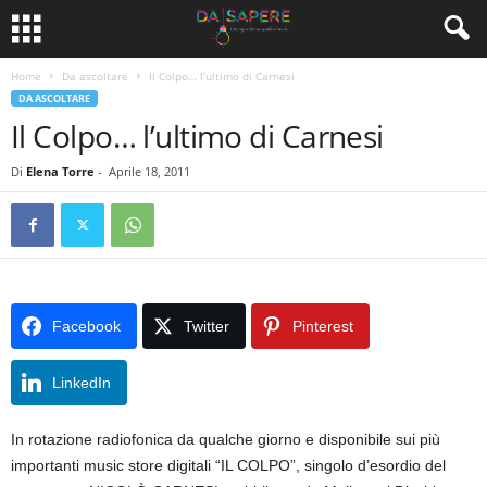
Home
Da ascoltare
Il Colpo… l’ultimo di Carnesi
DA ASCOLTARE
Il Colpo… l’ultimo di Carnesi
Di
Elena Torre
-
Aprile 18, 2011
Facebook
Twitter
Pinterest
LinkedIn
In rotazione radiofonica da qualche giorno e disponibile sui più
importanti music store digitali “IL COLPO”, singolo d’esordio del